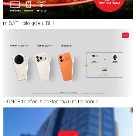
m:SAT - bilo gdje u BiH
HONOR telefoni s poklonima u m:tel ponudi