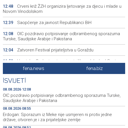
Crveni križ ŽZH organizira ljetovanje za djecu i mlade u
12:48
Novom Vinodolskom
Saopćenje za javnost Republikanci BiH
12:39
OIC pozdravio potpisivanje odbrambenog sporazuma
12:08
Turske, Saudijske Arabije i Pakistana
Zatvoren Festival prijateljstva u Goraždu
12:04
Hrvatska: Sudar teretnog i putničkog vlaka kod Svetog
11:52
Ivana Žabnog, ima ozlijeđenih
fena.news
fena.biz
Prometna nezgoda kod Udore, promet na cesti Stolac
11:44
|
SVIJET
|
– Neum potpuno obustavljen
08.08.2026 12:08
'ELVIS, moj komšija' najbolji muzički dokumentarni film na
11:27
OIC pozdravio potpisivanje odbrambenog sporazuma Turske,
City film festu u Niškoj Banji
Saudijske Arabije i Pakistana
08.08.2026 08:55
Zračna luka Split rekordna u Hrvatskoj sa 770 tisuća
11:16
Erdogan: Sporazum iz Meke nije usmjeren ni protiv jedne
putnika u srpnju
države, otvoren je i za prijateljske zemlje
Svečani doček Zelenskog u Beogradu, u fokusu
11:09
08.08.2026 08:51