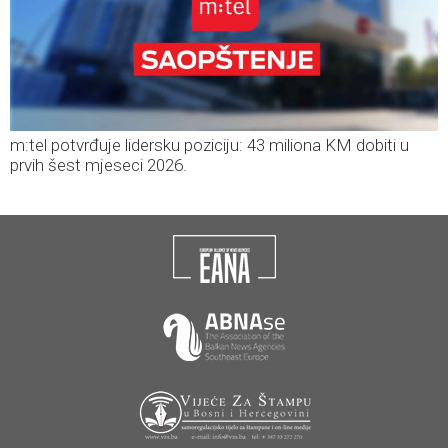
m:tel potvrđuje lidersku poziciju: 43 miliona KM dobiti u
prvih šest mjeseci 2026.