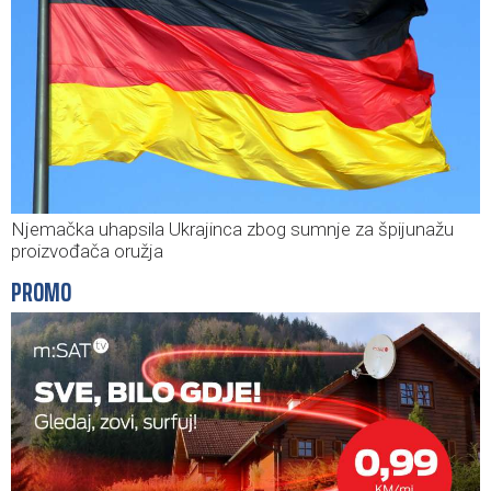
Njemačka uhapsila Ukrajinca zbog sumnje za špijunažu
proizvođača oružja
PROMO