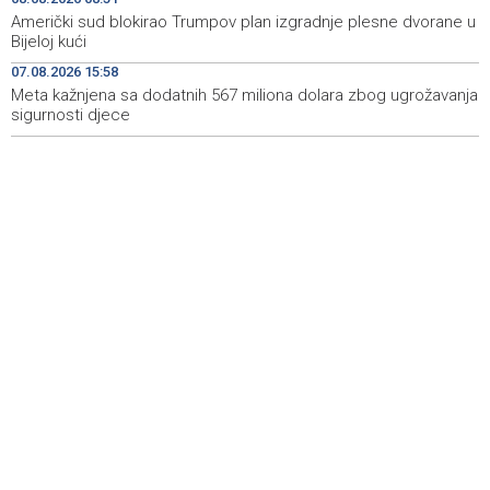
razgovora odnosi Srbije i Ukrajine
Američki sud blokirao Trumpov plan izgradnje plesne dvorane u
Bijeloj kući
U ŽZH brojne vatrogasne intervencije, najveći požar u
10:54
07.08.2026 15:58
Kongori
Meta kažnjena sa dodatnih 567 miliona dolara zbog ugrožavanja
sigurnosti djece