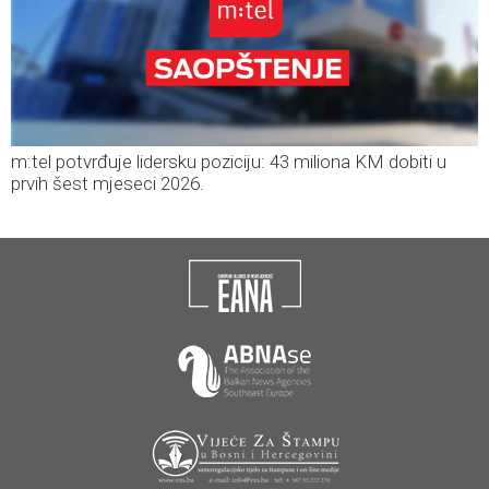
m:tel potvrđuje lidersku poziciju: 43 miliona KM dobiti u
prvih šest mjeseci 2026.