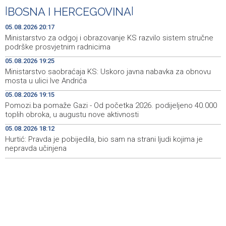
|
BOSNA I HERCEGOVINA
|
Ministarstvo saobraćaja KS: Uskoro javna nabavka za
19:25
obnovu mosta u ulici Ive Andrića
05.08.2026 20:17
Ministarstvo za odgoj i obrazovanje KS razvilo sistem stručne
Pomozi.ba pomaže Gazi - Od početka 2026. podijeljeno
19:15
podrške prosvjetnim radnicima
40.000 toplih obroka, u augustu nove aktivnosti
05.08.2026 19:25
Ministarstvo saobraćaja KS: Uskoro javna nabavka za obnovu
Conference on representation of constituent peoples
19:12
mosta u ulici Ive Andrića
and Others in BiH institutions on August 7
05.08.2026 19:15
'Šetnica kulture' nastavljena modnom revijom i
19:12
Pomozi.ba pomaže Gazi - Od početka 2026. podijeljeno 40.000
predstavljanjem kozmetike
toplih obroka, u augustu nove aktivnosti
05.08.2026 18:12
Prosecutor's Office indicts former Court of BiH
19:05
employee for alleged embezzlement
Hurtić: Pravda je pobijedila, bio sam na strani ljudi kojima je
nepravda učinjena