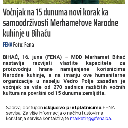
Voćnjak na 15 dunuma novi korak ka
samoodrživosti Merhametove Narodne
kuhinje u Bihaću
FENA
Foto: Fena
BIHAĆ, 16. juna (FENA) – MDD Merhamet Bihać
nastavlja razvijati vlastite kapacitete za
proizvodnju hrane namijenjene korisnicima
Narodne kuhinje, a na imanju ove humanitarne
organizacije u naselju Vedro Polje zasađen je
voćnjak sa više od 270 sadnica različitih voćnih
kultura na površini od 15 dunuma zemljišta.
Sadržaj dostupan
isključivo pretplatnicima
FENA
servisa. Za više informacija o načinu i uslovima
korištenja servisa kontaktirajte
marketing@fena.ba
.