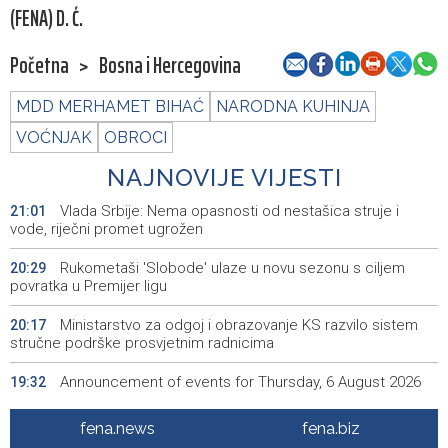
(FENA) D. Ć.
Početna
>
Bosna i Hercegovina
MDD MERHAMET BIHAĆ
NARODNA KUHINJA
VOĆNJAK
OBROCI
NAJNOVIJE VIJESTI
Vlada Srbije: Nema opasnosti od nestašica struje i
21:01
vode, riječni promet ugrožen
Rukometaši 'Slobode' ulaze u novu sezonu s ciljem
20:29
povratka u Premijer ligu
Ministarstvo za odgoj i obrazovanje KS razvilo sistem
20:17
stručne podrške prosvjetnim radnicima
Announcement of events for Thursday, 6 August 2026
19:32
Rise in electric scooter injuries among children; Biloš:
19:26
fena.news
fena.biz
Head and facial injuries most common