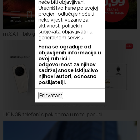
neće biti objavljivani.
Uredništvo Fene po svojoj
procjeni odlučuje hoće li
neke vijesti vezane za
aktivnosti političkih
subjekata objavljivati i u
m:SAT - bilo gdje u BiH
generalnom servisu.
Fena se ograđuje od
objavljenih informacija u
ovoj rubrici i
odgovornost za njihov
sadržaj snose isključivo
njihovi autori, odnosno
pošiljatelji.
Prihvatam
HONOR telefoni s poklonima u m:tel ponudi