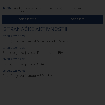
Avdić: Završeni radovi na tekućem održavanju
16:36
Spomenika 'Vječna vatra'
fena.news
fena.biz
Dva Air Tractora gase požar u Konjicu, u subotu stiže i
16:00
treći
|
STRANAČKE AKTIVNOSTI
|
Meta kažnjena sa dodatnih 567 miliona dolara zbog
15:58
07.08.2026 15:27
ugrožavanja sigurnosti djece
Priopćenje za javnost Naše stranke Mostar
07.08.2026 12:39
Privredna Banka Sarajevo ušla u sastav indeksa SASX-
15:52
10 umjesto Rudnika Soli Tuzla
Saopćenje za javnost Republikanci BiH
06.08.2026 12:35
Oko 150 izlagača stiže u Gradačac na 53. Međunarodni
15:46
Saopćenje za javnost SDA
sajam šljive
06.08.2026 09:48
Španija postavila ultimatum Italiji da ukine granične
15:44
Priopćenje za javnost HSP-a BiH
kontrole
Goražde residents protest over repeated water
15:42
outages