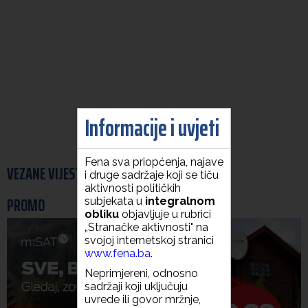
Informacije i uvjeti
Fena sva priopćenja, najave
VEZANE VIJESTI
i druge sadržaje koji se tiču
aktivnosti političkih
PROMO
subjekata u
integralnom
obliku
objavljuje u rubrici
„Stranačke aktivnosti" na
svojoj internetskoj stranici
www.fena.ba
.
Neprimjereni, odnosno
sadržaji koji uključuju
uvrede ili govor mržnje,