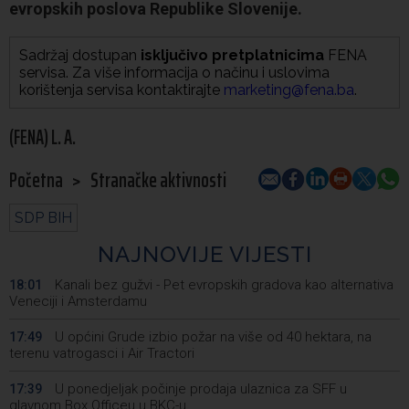
evropskih poslova Republike Slovenije.
Sadržaj dostupan
isključivo pretplatnicima
FENA
servisa. Za više informacija o načinu i uslovima
korištenja servisa kontaktirajte
marketing@fena.ba
.
(FENA) L. A.
Početna
>
Stranačke aktivnosti
SDP BIH
NAJNOVIJE VIJESTI
Kanali bez gužvi - Pet evropskih gradova kao alternativa
18:01
Veneciji i Amsterdamu
U općini Grude izbio požar na više od 40 hektara, na
17:49
terenu vatrogasci i Air Tractori
U ponedjeljak počinje prodaja ulaznica za SFF u
17:39
glavnom Box Officeu u BKC-u