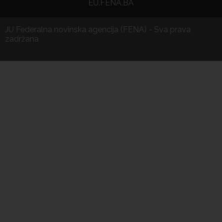
EU.FENA.BA
JU Federalna novinska agencija (FENA) - Sva prava
zadržana