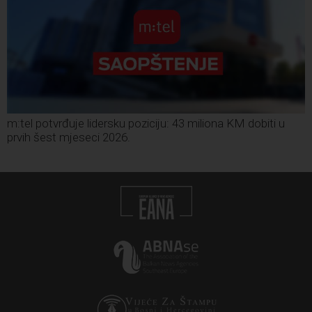
m:tel potvrđuje lidersku poziciju: 43 miliona KM dobiti u
prvih šest mjeseci 2026.