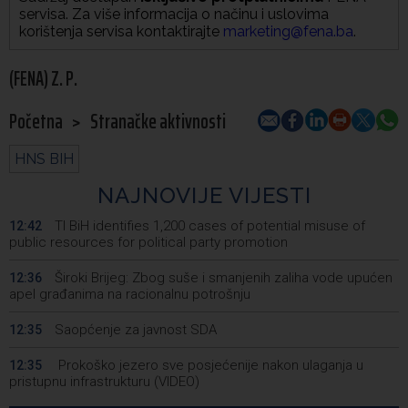
servisa. Za više informacija o načinu i uslovima
korištenja servisa kontaktirajte
marketing@fena.ba
.
(FENA) Z. P.
Početna
>
Stranačke aktivnosti
HNS BIH
NAJNOVIJE VIJESTI
TI BiH identifies 1,200 cases of potential misuse of
12:42
public resources for political party promotion
Široki Brijeg: Zbog suše i smanjenih zaliha vode upućen
12:36
apel građanima na racionalnu potrošnju
Saopćenje za javnost SDA
12:35
Prokoško jezero sve posjećenije nakon ulaganja u
12:35
pristupnu infrastrukturu (VIDEO)