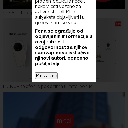
procjeni odlučuje hoće li
neke vijesti vezane za
aktivnosti političkih
m:SAT - bilo gdje u BiH
subjekata objavljivati i u
generalnom servisu.
Fena se ograđuje od
objavljenih informacija u
ovoj rubrici i
odgovornost za njihov
sadržaj snose isključivo
njihovi autori, odnosno
pošiljatelji.
Prihvatam
HONOR telefoni s poklonima u m:tel ponudi