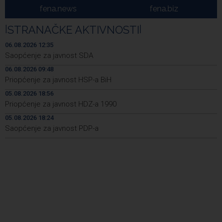
FIA - Industrija ostaje nosilac privrednog razvoja FBiH sa
12:34
fena.news
fena.biz
18 milijardi KM prihoda (VIDEO)
|
STRANAČKE AKTIVNOSTI
|
U Srbiji i Njemačkoj uhapšeni osumnjičeni za
12:28
krijumčarenje više od 900 migranata
06.08.2026 12:35
Saopćenje za javnost SDA
Forto: Professional drivers can no longer wait – We
12:27
06.08.2026 09:48
have offered a workable solution to the EU
Priopćenje za javnost HSP-a BiH
Njemačka uhapsila Ukrajinca zbog sumnje za špijunažu
12:27
05.08.2026 18:56
proizvođača oružja
Priopćenje za javnost HDZ-a 1990
Nastavljena saradnja Općine Novi Grad i Sarajevo Film
12:21
05.08.2026 18:24
Festivala, potpisan ugovor
Saopćenje za javnost PDP-a
Europol: U Srbiji i Njemačkoj uhićeni krijumčari migranata
12:03
iz Sirije