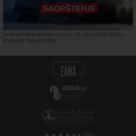
m:tel potvrđuje lidersku poziciju: 43 miliona KM dobiti u
prvih šest mjeseci 2026.