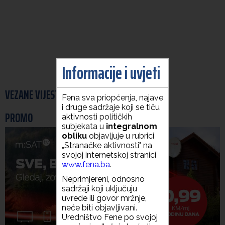
Informacije i uvjeti
VEZANE VIJESTI
Fena sva priopćenja, najave
i druge sadržaje koji se tiču
PROMO
aktivnosti političkih
subjekata u
integralnom
obliku
objavljuje u rubrici
„Stranačke aktivnosti" na
svojoj internetskoj stranici
www.fena.ba
.
Neprimjereni, odnosno
sadržaji koji uključuju
uvrede ili govor mržnje,
neće biti objavljivani.
Uredništvo Fene po svojoj