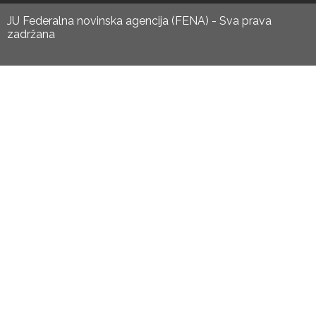
JU Federalna novinska agencija (FENA) - Sva prava
zadržana