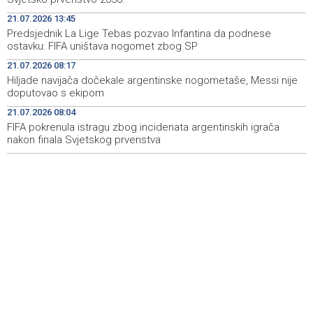
OSCE: Ruska Federacija nastavlja kršiti međunarodne
11:49
21.07.2026 13:45
obaveze na zabrinjavajući način
Predsjednik La Lige Tebas pozvao Infantina da podnese
ostavku: FIFA uništava nogomet zbog SP
Ministarstvo civilnih poslova BiH unaprijedilo sustav
11:42
registracije sportskih organizacija
21.07.2026 08:17
Hiljade navijača dočekale argentinske nogometaše, Messi nije
Najmanje 21 osoba je umrla u Južnoj Koreji u toplotnom
11:38
doputovao s ekipom
talasu
21.07.2026 08:04
FIFA pokrenula istragu zbog incidenata argentinskih igrača
Central Bank of Bosnia and Herzegovina officially
11:34
applies for SEPA membership
nakon finala Svjetskog prvenstva