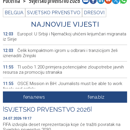
Početna
>
Svjetsko prvenstvo 2026
BELGIJA
SVJETSKO PRVENSTVO
DRESOVI
NAJNOVIJE VIJESTI
Europol: U Srbiji i Njemačkoj uhićeni krijumčari migranata
12:03
iz Sirije
Čelik kompaktnom igrom u odbrani i tranzicijom želi
12:03
iznenaditi Zrinjski
TI uočio 1.200 primjera potencijalne zloupotrebe javnih
11:55
resursa za promociju stranaka
OSCE Mission in BiH: Journalists must be able to work
11:55
freely and safely
fena.news
fena.biz
Kurtović i Hadžić razgovarali o važnosti i nastavku
11:52
kvalitetnog i odgovornog socijalnog dijaloga
|
SVJETSKO PRVENSTVO 2026
|
No cases of cyclosporiasis reported in Bosnia and
11:49
24.07.2026 19:17
Herzegovina as outbreak continues in the U.S.
FIFA izdvojila deset reprezentacija koje će tražiti povratak na
Svjetsko prvenstvo 2030.