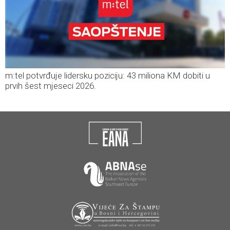
m:tel potvrđuje lidersku poziciju: 43 miliona KM dobiti u
prvih šest mjeseci 2026.