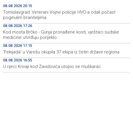
08.08.2026 20:15
Iran 'vrlo blizu' dogovora s Omanom o novoj Hormuškoj
18:09
Tomislavgrad: Veterani Vojne policije HVO-a odali počast
brodskoj ruti
poginulim braniteljima
08.08.2026 17:26
Koncertom Marije Šerifović večeras se zatvara
18:05
Kod mosta Brčko - Gunja pronađene kosti, vještaci sudske
manifestacija 'Dani dijaspore Travnik 2026'
medicine utvrđuju porijeklo
Kod mosta Brčko - Gunja pronađene kosti, vještaci
17:26
08.08.2026 17:15
sudske medicine utvrđuju porijeklo
'Pekijada' u Varešu okupila 37 ekipa iz četiri države regiona
08.08.2026 16:55
'Pekijada' u Varešu okupila 37 ekipa iz četiri države
17:15
regiona
U rijeci Krivaji kod Zavidovića utopio se muškarac