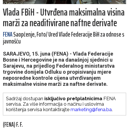
Vlada FBiH - Utvrđena maksimalna visina
marži za neaditivirane naftne derivate
FENA
Saopćenje, Foto/ Ured Vlade Federacije BiH za odnose s
javnošću
SARAJEVO, 15. juna (FENA) - Vlada Federacije
Bosne i Hercegovine je na današnjoj sjednici u
Sarajevu, na prijedlog Federalnog ministarstva
trgovine donijela Odluku o propisivanju mjere
neposredne kontrole cijena utvrđivanjem
maksimalne visine marži za naftne derivate.
Sadržaj dostupan
isključivo pretplatnicima
FENA
servisa. Za više informacija o načinu i uslovima
korištenja servisa kontaktirajte
marketing@fena.ba
.
(FENA) F. F.