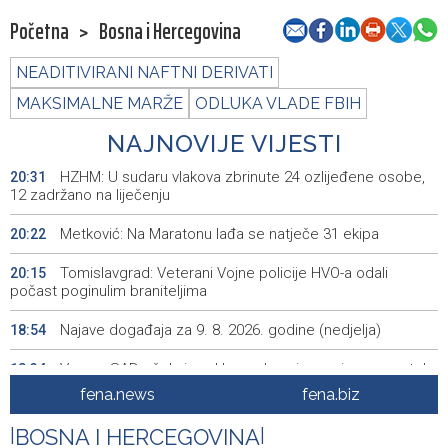
Početna
>
Bosna i Hercegovina
NEADITIVIRANI NAFTNI DERIVATI
MAKSIMALNE MARŽE
ODLUKA VLADE FBIH
NAJNOVIJE VIJESTI
HZHM: U sudaru vlakova zbrinute 24 ozlijeđene osobe,
20:31
12 zadržano na liječenju
Metković: Na Maratonu lađa se natječe 31 ekipa
20:22
Tomislavgrad: Veterani Vojne policije HVO-a odali
20:15
počast poginulim braniteljima
Najave događaja za 9. 8. 2026. godine (nedjelja)
18:54
Vance: SAD očekuje od Irana da osigura siguran protok
18:34
nafte kroz Hormuški moreuz
fena.news
fena.biz
Iranski šef sigurnosti: Hormuški moreuz će ostati
18:21
|
BOSNA I HERCEGOVINA
|
zatvoren dok SAD ne ispuni zahtjeve Teherana