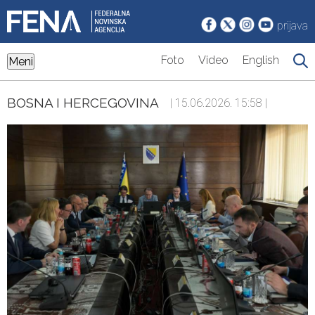
prijava
Foto
Video
English
Meni
BOSNA I HERCEGOVINA
| 15.06.2026. 15:58 |