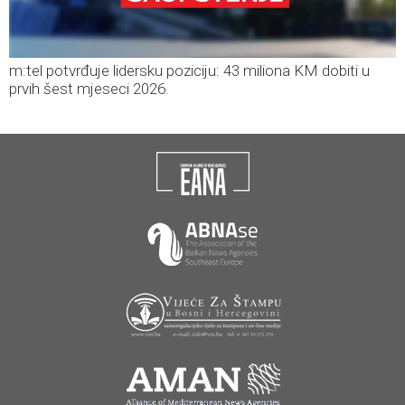
m:tel potvrđuje lidersku poziciju: 43 miliona KM dobiti u
prvih šest mjeseci 2026.