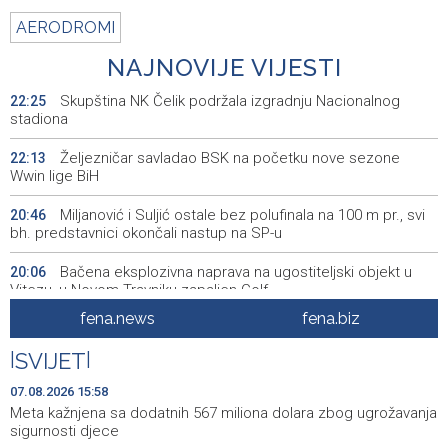
AERODROMI
NAJNOVIJE VIJESTI
Skupština NK Čelik podržala izgradnju Nacionalnog
22:25
stadiona
Željezničar savladao BSK na početku nove sezone
22:13
Wwin lige BiH
Miljanović i Suljić ostale bez polufinala na 100 m pr., svi
20:46
bh. predstavnici okončali nastup na SP-u
Bačena eksplozivna naprava na ugostiteljski objekt u
20:06
Vitezu, u Novom Travniku zapaljen Golf
fena.news
fena.biz
Galerija ULUPUBiH otvara novu izlagačku sezonu,
20:01
predstavlja novi izlagački program
|
SVIJET
|
Faris Dževahirić novi nogometaš Veleža
19:44
07.08.2026 15:58
Meta kažnjena sa dodatnih 567 miliona dolara zbog ugrožavanja
Announcement of events for Saturday, 8 August 2026
19:21
sigurnosti djece