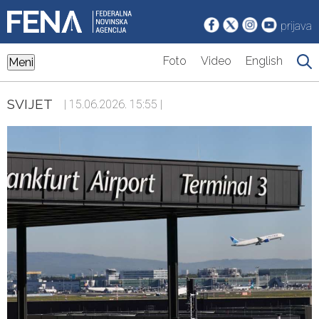
prijava
Foto
Video
English
Meni
SVIJET
| 15.06.2026. 15:55 |