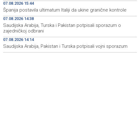
07.08.2026 15:44
Rudari Milanovića ubijedili da ode kući, Memčić se već
19:10
Španija postavila ultimatum Italiji da ukine granične kontrole
ponovo vratio u jamu 'Raspotočje'
07.08.2026 14:38
Sarajevo Film Festival presents Kinoscope and
19:03
Saudijska Arabija, Turska i Pakistan potpisali sporazum o
Kinoscope Surreal programs
zajedničkoj odbrani
07.08.2026 14:14
Najave događaja za 8. 8. 2026. godine (subota)
19:00
Saudijska Arabija, Pakistan i Turska potpisali vojni sporazum