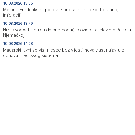
10.08.2026 13:56
životne opasnosti
Meloni i Frederiksen ponovile protivljenje 'nekontrolisanoj
imigraciji'
Najmanje 12 ubijenih u napadu ukrajinskih dronova na
13:59
ruski grad Nižnjekamsk
10.08.2026 13:49
Nizak vodostaj prijeti da onemogući plovidbu dijelovima Rajne u
Šelo Šabić: Evropska konfederacija nije zamjena za
13:59
Njemačkoj
proširenje, već odraz nesigurnosti u Evropi
10.08.2026 11:28
Mađarski javni servis mjesec bez vijesti, nova vlast najavljuje
obnovu medijskog sistema