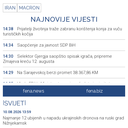
IRAN
MACRON
NAJNOVIJE VIJESTI
Prijatelji životinja traže zabranu korištenja konja za vuču
14:38
turističkih kočija
Saopćenje za javnost SDP BiH
14:34
Selektor Gjergja saopštio spisak igrača, pripreme
14:30
Zmajeva kreću 12. augusta
Na Sarajevskoj berzi promet 38.367,86 KM
14:29
Vlada FBiH i Ministarstvo osigurali plate i prioritetno
14:25
rješavaju krizu u RMU Zenica
fena.news
fena.biz
Na Bjelašnici danas 18, u Mostaru 40 stepeni, i sutra u
14:20
|
SVIJET
|
Bosni i Hercegovini sunčano i vruće
10.08.2026 13:59
Na Banjalučkoj berzi promet 544.906,42 KM
14:09
Najmanje 12 ubijenih u napadu ukrajinskih dronova na ruski grad
Nižnjekamsk
Brčko - Povrijeđena osoba u jutrošnjoj pucnjavi van
14:00