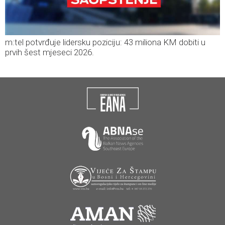
m:tel potvrđuje lidersku poziciju: 43 miliona KM dobiti u
prvih šest mjeseci 2026.