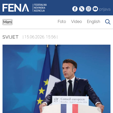
prijava
Foto
Video
English
Meni
SVIJET
| 15.06.2026. 15:56 |