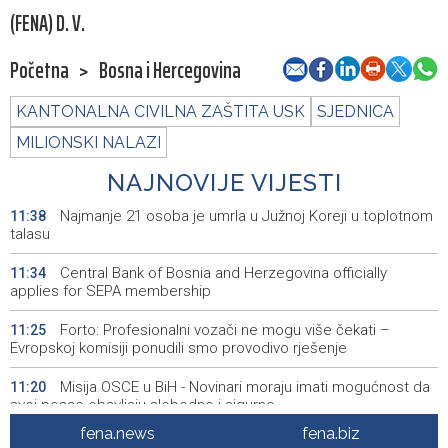
(FENA) D. V.
Početna
>
Bosna i Hercegovina
KANTONALNA CIVILNA ZAŠTITA USK
SJEDNICA
MILIONSKI NALAZI
NAJNOVIJE VIJESTI
Najmanje 21 osoba je umrla u Južnoj Koreji u toplotnom
11:38
talasu
Central Bank of Bosnia and Herzegovina officially
11:34
applies for SEPA membership
Forto: Profesionalni vozači ne mogu više čekati –
11:25
Evropskoj komisiji ponudili smo provodivo rješenje
Misija OSCE u BiH - Novinari moraju imati mogućnost da
11:20
svoj posao obavljaju slobodno i sigurno
fena.news
fena.biz
U BiH nema slučajeva ciklosporijaze, epidemija i dalje
11:18