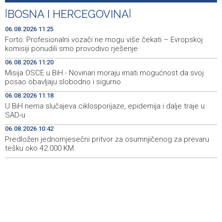
traje u SAD-u
|
BOSNA I HERCEGOVINA
|
Ulysses obilježava završetak "Kralja Leara" nakon 26
11:14
06.08.2026 11:25
sezona
Forto: Profesionalni vozači ne mogu više čekati – Evropskoj
komisiji ponudili smo provodivo rješenje
Sjeverna Koreja ispalila neidentifikovani projektil prema
11:07
06.08.2026 11:20
moru
Misija OSCE u BiH - Novinari moraju imati mogućnost da svoj
posao obavljaju slobodno i sigurno
Sunčano i vruće narednih dana, u popodnevnim
11:00
satima izgledni lokalni pljuskovi
06.08.2026 11:18
U BiH nema slučajeva ciklosporijaze, epidemija i dalje traje u
Dvije bivše iranske nogometašice 'ponosne' na
10:48
SAD-u
dobijanje australskog državljanstva
06.08.2026 10:42
Predložen jednomjesečni pritvor za osumnjičenog za prevaru
Predložen jednomjesečni pritvor za osumnjičenog za
10:42
prevaru tešku oko 42.000 KM
tešku oko 42.000 KM