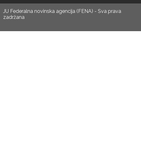
JU Federalna novinska agencija (FENA) - Sva prava
zadržana