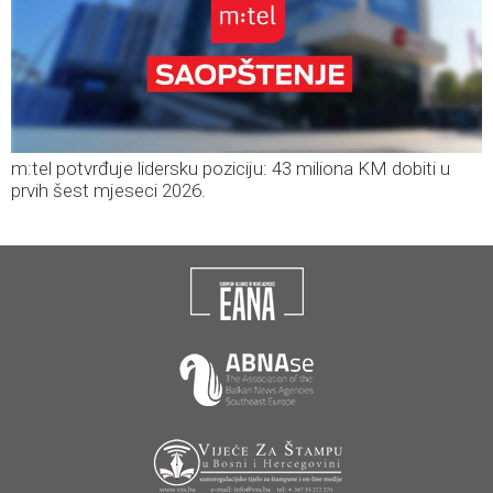
m:tel potvrđuje lidersku poziciju: 43 miliona KM dobiti u
prvih šest mjeseci 2026.