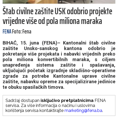
Štab civilne zaštite USK odobrio projekte
vrijedne više od pola miliona maraka
FENA
Foto: Fena
BIHAĆ, 15. juna (FENA)– Kantonalni štab civilne
zaštite Unsko-sanskog kantona odobrio je
pokretanje više projekata i nabavki vrijednih preko
pola miliona konvertibilnih maraka, s ciljem
unapređenja sistema zaštite i spašavanja,
uključujući početak izgradnje skladišno-operativne
zgrade za potrebe Kantonalne uprave civilne
zaštite, nabavku opreme za specijalizirane jedinice
te obuku spasilačkih timova.
Sadržaj dostupan
isključivo pretplatnicima
FENA
servisa. Za više informacija o načinu i uslovima
korištenja servisa kontaktirajte
marketing@fena.ba
.