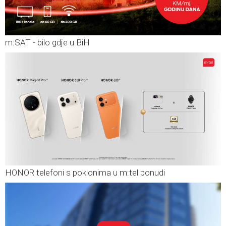
m:SAT - bilo gdje u BiH
HONOR telefoni s poklonima u m:tel ponudi