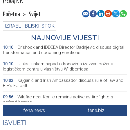
(FENA) F. F.
Početna
>
Svijet
IZRAEL
BLISKI ISTOK
NAJNOVIJE VIJESTI
Crishock and IDDEEA Director Badnjević discuss digital
10:10
transformation and upcoming elections
U ukrajinskom napadu dronovima izazvan požar u
10:10
logističkom centru u vlasništvu Wildberriesa
Kajganić and Irish Ambassador discuss rule of law and
10:02
BiH's EU path
Wildfire near Konjic remains active as firefighters
09:56
defend homes
fena.news
fena.biz
Juli donio rast turističkog prometa u KS - Više od 112
09:53
hiljada gostiju i 241 hiljada noćenja
|
SVIJET
|