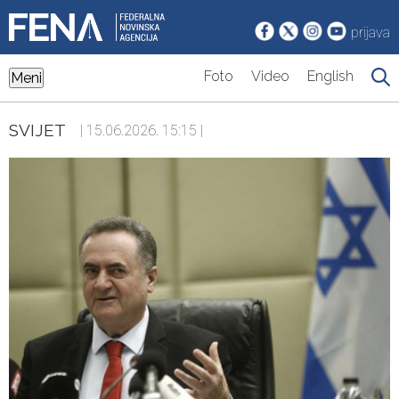
prijava
Foto
Video
English
Meni
SVIJET
| 15.06.2026. 15:15 |