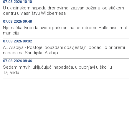
Njemačka tvrdi da avioni parkirani na aerodromu Halle
09:48
07.08.2026 10:10
nisu imali municiju
U ukrajinskom napadu dronovima izazvan požar u logističkom
centru u vlasništvu Wildberriesa
U Sarajevu počelo saobraćati 10 novih ISUZU autobusa
09:41
07.08.2026 09:48
Njemačka tvrdi da avioni parkirani na aerodromu Halle nisu imali
Crnogorska vlada pokazala je da poštuje Hrvatsku
09:32
municiju
Bećirović na svečanosti povodom Dana grada
09:31
07.08.2026 09:02
Cazina:Slobodarski narod Krajine nikad i niko nije slomio
AL Arabiya - Postoje 'pouzdani obavještajni podaci' o pripremi
napada na Saudijsku Arabiju
'Gastro Livno 2026.' okupit će domaće ugostitelje i
09:27
07.08.2026 08:46
proizvođače
Sedam mrtvih, uključujući napadača, u pucnjavi u školi u
Tajlandu