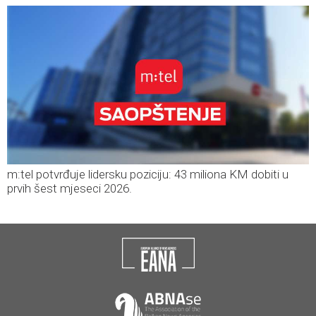
m:tel potvrđuje lidersku poziciju: 43 miliona KM dobiti u
prvih šest mjeseci 2026.