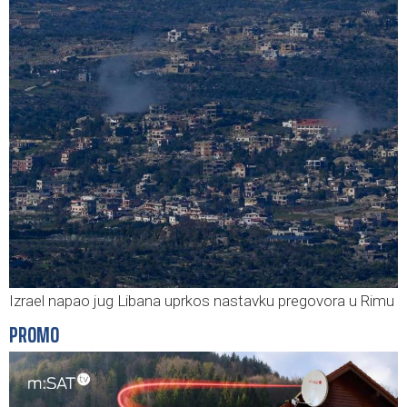
Izrael napao jug Libana uprkos nastavku pregovora u Rimu
PROMO