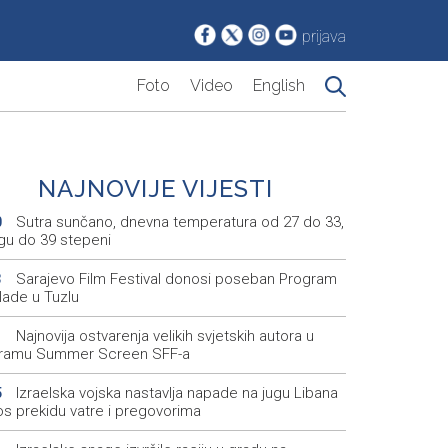
prijava
Foto
Video
English
NAJNOVIJE VIJESTI
Sutra sunčano, dnevna temperatura od 27 do 33,
0
ugu do 39 stepeni
Sarajevo Film Festival donosi poseban Program
3
lade u Tuzlu
Najnovija ostvarenja velikih svjetskih autora u
1
ramu Summer Screen SFF-a
Izraelska vojska nastavlja napade na jugu Libana
5
os prekidu vatre i pregovorima