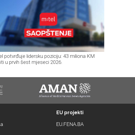
el potvrđuje lidersku poziciju: 43 miliona KM
iti u prvih šest mjeseci 2026.
EU projekti
ta
EU.FENA.BA