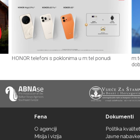
HONOR telefoni s poklonima u m:tel ponudi
m:t
dob
Fena
Dokumenti
O agenciji
Politika kvalite
Misija i vizija
Javne nabavke