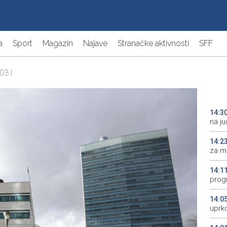
a
Sport
Magazin
Najave
Stranačke aktivnosti
SFF
03 |
14:3
na j
14:2
za m
14:1
prog
14:0
uprk