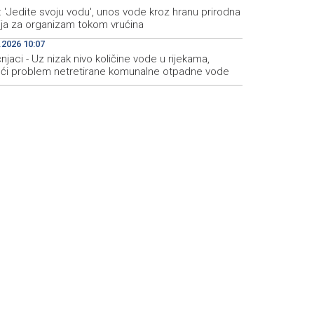
: 'Jedite svoju vodu', unos vode kroz hranu prirodna
zija za organizam tokom vrućina
.2026 10:07
njaci - Uz nizak nivo količine vode u rijekama,
eći problem netretirane komunalne otpadne vode