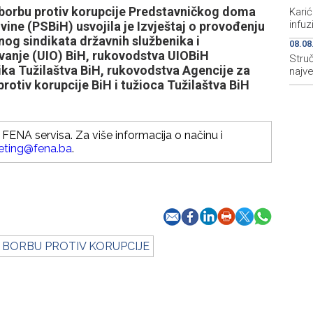
 borbu protiv korupcije Predstavničkog doma
Karić
infu
ne (PSBiH) usvojila je Izvještaj o provođenju
og sindikata državnih službenika i
08.08
vanje (UIO) BiH, rukovodstva UIOBiH
Struč
nika Tužilaštva BiH, rukovodstva Agencije za
najv
protiv korupcije BiH i tužioca Tužilaštva BiH
FENA servisa. Za više informacija o načinu i
eting@fena.ba
.
A BORBU PROTIV KORUPCIJE