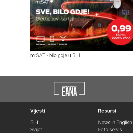
m:SAT - bilo gdje u BiH
Vijesti
Resursi
BiH
News in English
Svijet
Foto servis