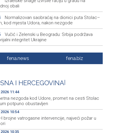
Izraelske snage izvršile raciju u gradu na
1
dnoj obali
Normalizovan saobraćaj na dionici puta Stolac–
4
, kod mjesta Udora, nakon nezgode
Vučić i Zelenski u Beogradu: Srbija podržava
5
orijalni integritet Ukrajine
Na magistralnoj cesti Stolac-Neum, kod mjesta
2
a, naizmjenično propuštanje vozila, jednom trakom
fena.news
fena.biz
Više od 500 učesnika na Drinskoj regati od
9
ana do Goražda
SNA I HERCEGOVINA
|
Crveni križ ŽZH organizira ljetovanje za djecu i
8
e u Novom Vinodolskom
.2026 11:44
etna nezgoda kod Udore, promet na cesti Stolac
um potpuno obustavljen
.2026 10:54
 brojne vatrogasne intervencije, najveći požar u
ori
.2026 10:35