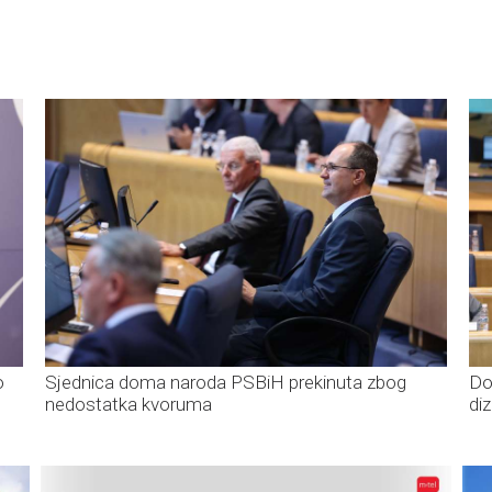
o
Sjednica doma naroda PSBiH prekinuta zbog
Do
nedostatka kvoruma
di