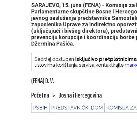
SARAJEVO, 15. juna (FENA) - Komisija za
Parlamentarne skupštine Bosne i Hercegovi
javnog saslušanja predstavnika Samostaln
zaposlenika Uprave za indirektno oporezi
(uključujući i bivšeg direktora), predstav
prevenciju korupcije i koordinaciju borbe 
Džermina Pašića.
Sadržaj dostupan
isključivo pretplatnicima
uslovima korištenja servisa kontaktirajte
mark
(FENA) D. V.
Početna
>
Bosna i Hercegovina
PSBIH
PREDSTAVNIČKI DOM
KOMISIJA Z