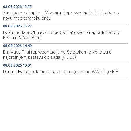
08.08.2026 15:55
Iran 'vrlo blizu' dogovora s Omanom o novoj Hormuškoj
18:09
Zmajice se okupile u Mostaru: Reprezentacija BiH kreće po
brodskoj ruti
novu mediteransku priču
08.08.2026 15:27
Koncertom Marije Šerifović večeras se zatvara
18:05
Dokumentarac 'Bulevar Ivice Osima' osvojio nagradu na City
manifestacija 'Dani dijaspore Travnik 2026'
Festu u Niškoj Banji
Kod mosta Brčko - Gunja pronađene kosti, vještaci
17:26
08.08.2026 14:49
sudske medicine utvrđuju porijeklo
Bh. Muay Thai reprezentacija na Svjetskom prvenstvu u
najbrojnijem sastavu do sada (VIDEO)
'Pekijada' u Varešu okupila 37 ekipa iz četiri države
17:15
08.08.2026 10:01
regiona
Danas dva susreta nove sezone nogometne WWin lige BiH