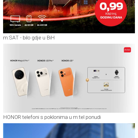
m:SAT - bilo gdje u BiH
HONOR telefoni s poklonima u m:tel ponudi