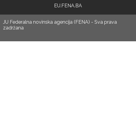
EU.FENA.BA
JU Federalna novinska agencija (FENA) - Sva prava
zadržana