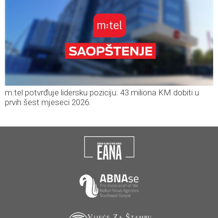
m:tel potvrđuje lidersku poziciju: 43 miliona KM dobiti u
prvih šest mjeseci 2026.