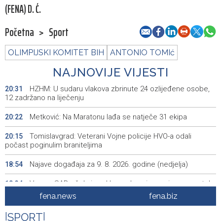
(FENA) D. Ć.
Početna
>
Sport
OLIMPIJSKI KOMITET BIH
ANTONIO TOMIć
NAJNOVIJE VIJESTI
HZHM: U sudaru vlakova zbrinute 24 ozlijeđene osobe,
20:31
12 zadržano na liječenju
Metković: Na Maratonu lađa se natječe 31 ekipa
20:22
Tomislavgrad: Veterani Vojne policije HVO-a odali
20:15
počast poginulim braniteljima
Najave događaja za 9. 8. 2026. godine (nedjelja)
18:54
Vance: SAD očekuje od Irana da osigura siguran protok
18:34
nafte kroz Hormuški moreuz
fena.news
fena.biz
Iranski šef sigurnosti: Hormuški moreuz će ostati
18:21
|
SPORT
|
zatvoren dok SAD ne ispuni zahtjeve Teherana