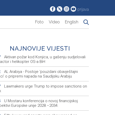
prijava
Foto
Video
English
NAJNOVIJE VIJESTI
Aktivan požar kod Konjica, u gašenju sudjelovali
7
ractor i helikopter OS-a BiH
AL Arabiya - Postoje 'pouzdani obavještajni
2
ci' o pripremi napada na Saudijsku Arabiju
Lawmakers urge Trump to impose sanctions on
7
k
U Mostaru konferencija o novoj financijskoj
4
pektivi Europske unije 2028.–2034.