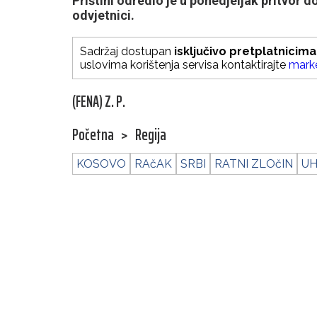
Prištini odredio je u ponedjeljak pritvor d
odvjetnici.
Sadržaj dostupan
isključivo pretplatnicima
uslovima korištenja servisa kontaktirajte
mark
(FENA) Z. P.
Početna
>
Regija
KOSOVO
RAčAK
SRBI
RATNI ZLOčIN
UH