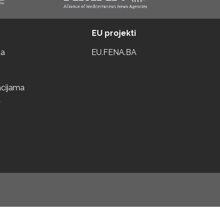
EU projekti
ta
EU.FENA.BA
acijama
a