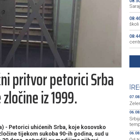
08:5
Sara
08:4
školi
08:4
cent
08:4
deleg
ni pritvor petorici Srba
08:3
Repu
|
RE
zločine iz 1999.
08:2
(pet
07.08
Zelen
06.08
Srbij
temp
 - Petorici uhićenih Srba, koje kosovsko
 zločine tijekom sukoba 90-ih godina, sud u
06.08
Od tr