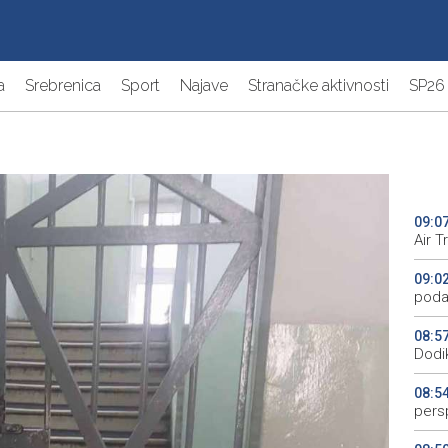
a
Srebrenica
Sport
Najave
Stranačke aktivnosti
SP26
09:0
Air T
09:0
poda
08:5
Dodi
08:5
pers