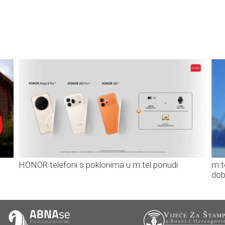
HONOR telefoni s poklonima u m:tel ponudi
m:t
dob