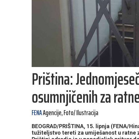
Priština: Jednomjeseč
osumnjičenih za ratne 
FENA
Agencije, Foto/ Ilustracija
BEOGRAD/PRIŠTINA, 15. lipnja (FENA/Hina)
tužiteljstvo tereti za umiješanost u ratne