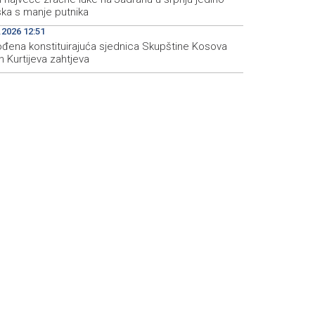
ska s manje putnika
.2026 12:51
đena konstituirajuća sjednica Skupštine Kosova
 Kurtijeva zahtjeva