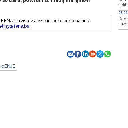
o 30 dana, potvrdili su medijima njihovi
split
06.08
Odgo
FENA servisa. Za više informacija o načinu i
nakon
eting@fena.ba
.
IćENJE