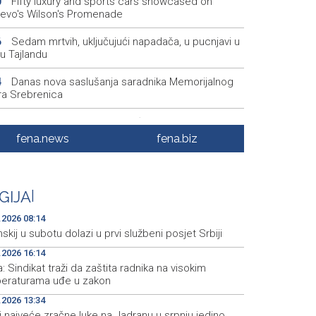
Fifty luxury and sports cars showcased on
0
jevo's Wilson's Promenade
Sedam mrtvih, uključujući napadača, u pucnjavi u
6
 u Tajlandu
Danas nova saslušanja saradnika Memorijalnog
4
ra Srebrenica
Na ZEPS 2026 dolazi najveća poslovna
2
acija iz Libije
fena.news
fena.biz
Broj potvrđenih slučajeva ebole u Demokratskoj
8
blici Kongo porastao na preko 4.000
GIJA
|
Najave foto i video servisa za 7. 8. 2026. godine
1
ak)
.2026 08:14
skij u subotu dolazi u prvi službeni posjet Srbiji
.2026 16:14
a: Sindikat traži da zaštita radnika na visokim
eraturama uđe u zakon
.2026 13:34
i najveće zračne luke na Jadranu u srpnju jedino