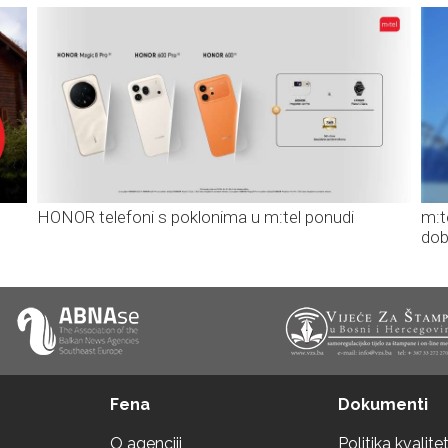
HONOR telefoni s poklonima u m:tel ponudi
m:t
dob
Fena
Dokumenti
O agenciji
Politika kvalite