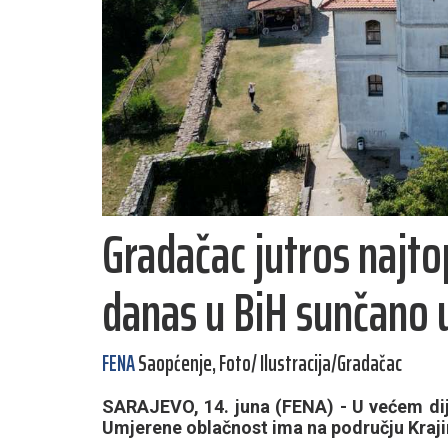
Gradačac jutros najtop
danas u BiH sunčano 
FENA
Saopćenje, Foto/ Ilustracija/Gradačac
SARAJEVO, 14. juna (FENA) - U većem dije
Umjerene oblačnost ima na području Kraji