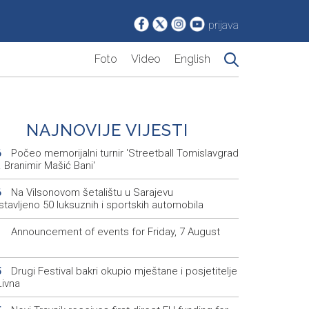
prijava
Foto
Video
English
NAJNOVIJE VIJESTI
Počeo memorijalni turnir 'Streetball Tomislavgrad
6
 Branimir Mašić Bani'
Na Vilsonovom šetalištu u Sarajevu
6
tavljeno 50 luksuznih i sportskih automobila
Announcement of events for Friday, 7 August
1
Drugi Festival bakri okupio mještane i posjetitelje
5
Livna