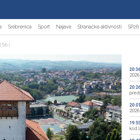
a
Srebrenica
Sport
Najave
Stranačke aktivnosti
SP26
:56 |
20:3
2026.
20:2
preds
20:0
2026
19:5
kod 