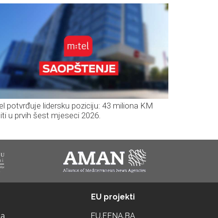
el potvrđuje lidersku poziciju: 43 miliona KM
iti u prvih šest mjeseci 2026.
EU projekti
ta
EU.FENA.BA