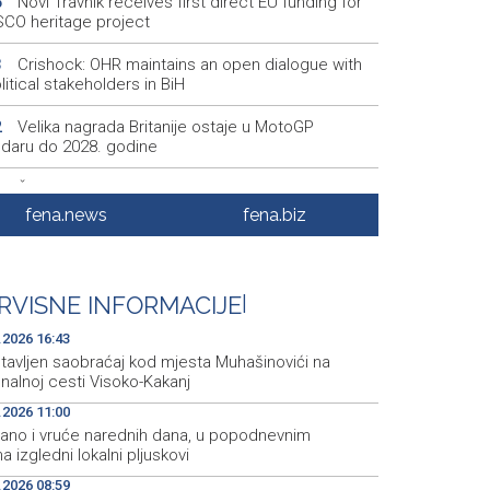
Novi Travnik receives first direct EU funding for
5
CO heritage project
Crishock: OHR maintains an open dialogue with
3
olitical stakeholders in BiH
Velika nagrada Britanije ostaje u MotoGP
2
ndaru do 2028. godine
Španska krajnja ljevica i desnica ujedinjene protiv
9
ka kao suorganizatora SP 2030.
fena.news
fena.biz
Grad Novi Travnik prvi put izravno dobio sredstva
7
pske unije
RVISNE INFORMACIJE
|
Soreca says SEPA application marks important
6
stone on BiH's EU path
.2026 16:43
tavljen saobraćaj kod mjesta Muhašinovići na
nalnoj cesti Visoko-Kakanj
.2026 11:00
ano i vruće narednih dana, u popodnevnim
a izgledni lokalni pljuskovi
.2026 08:59