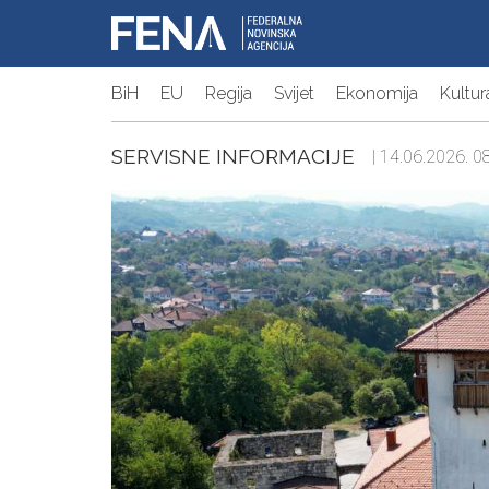
BiH
EU
Regija
Svijet
Ekonomija
Kultur
SERVISNE INFORMACIJE
| 14.06.2026. 08