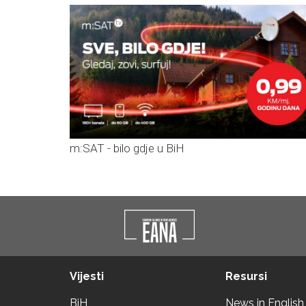
m:SAT - bilo gdje u BiH
Vijesti
Resursi
BiH
News in English