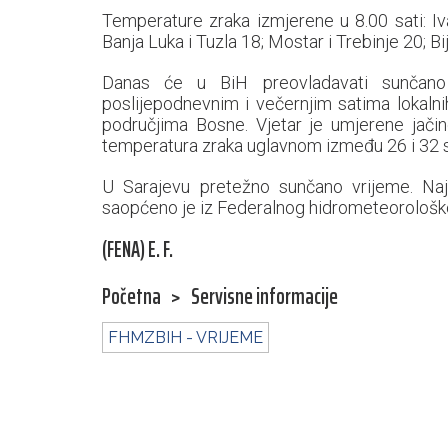
Temperature zraka izmjerene u 8.00 sati: Iv
Banja Luka i Tuzla 18; Mostar i Trebinje 20; B
Danas će u BiH preovladavati sunčan
poslijepodnevnim i večernjim satima lokaln
područjima Bosne. Vjetar je umjerene jači
temperatura zraka uglavnom između 26 i 32 
U Sarajevu pretežno sunčano vrijeme. Naj
saopćeno je iz Federalnog hidrometeorološk
(FENA) E. F.
Početna
>
Servisne informacije
FHMZBIH - VRIJEME