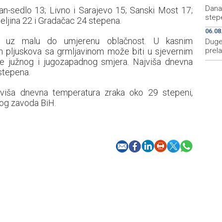
Dana
an-sedlo 13; Livno i Sarajevo 15; Sanski Most 17;
step
ijeljina 22 i Gradačac 24 stepena.
06.08
o uz malu do umjerenu oblačnost. U kasnim
Duge 
ih pljuskova sa grmljavinom može biti u sjevernim
prela
ne južnog i jugozapadnog smjera. Najviša dnevna
stepena.
viša dnevna temperatura zraka oko 29 stepeni,
og zavoda BiH.