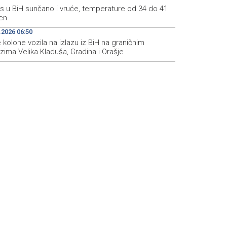
s u BiH sunčano i vruće, temperature od 34 do 41
en
.2026 06:50
kolone vozila na izlazu iz BiH na graničnim
zima Velika Kladuša, Gradina i Orašje