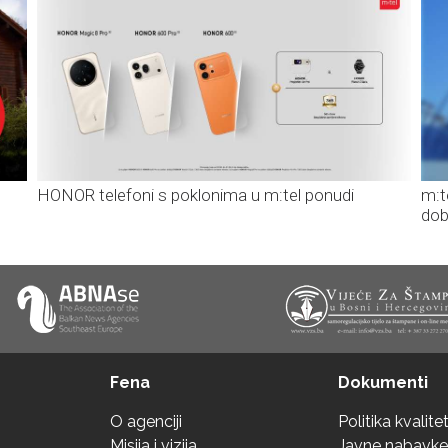
HONOR telefoni s poklonima u m:tel ponudi
m:t
dob
Fena
Dokumenti
O agenciji
Politika kvalite
Misija i vizija
Javne nabavke