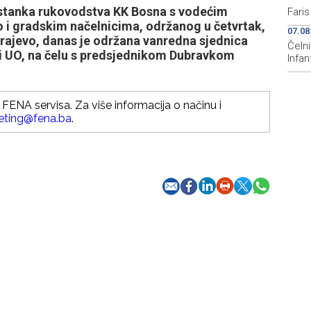
stanka rukovodstva KK Bosna s vodećim
Fari
 i gradskim načelnicima, održanog u četvrtak,
07.08
arajevo, danas je održana vanredna sjednica
Čeln
vi UO, na čelu s predsjednikom Dubravkom
Infan
FENA servisa. Za više informacija o načinu i
eting@fena.ba
.