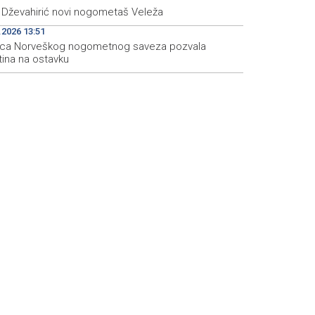
s Dževahirić novi nogometaš Veleža
.2026 13:51
ica Norveškog nogometnog saveza pozvala
tina na ostavku