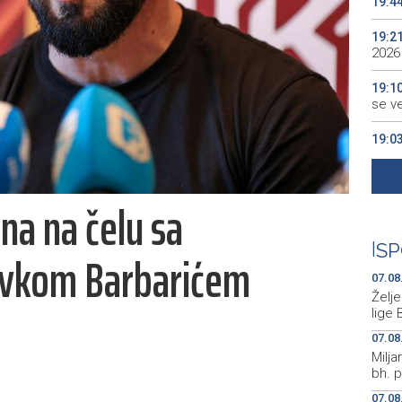
19:4
19:2
2026
19:1
se v
19:0
Kino
19:0
na na čelu sa
18:5
Grude
|
SP
avkom Barbarićem
07.08
Želj
lige 
07.08
Milja
bh. p
07.08