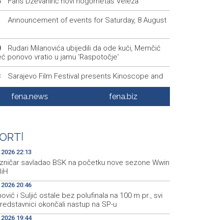
Faris Dževahirić novi nogometaš Veleža
4
Announcement of events for Saturday, 8 August
1
Rudari Milanovića ubijedili da ode kući, Memčić
0
eć ponovo vratio u jamu 'Raspotočje'
Sarajevo Film Festival presents Kinoscope and
3
scope Surreal programs
fena.news
fena.biz
Najave događaja za 8. 8. 2026. godine (subota)
0
Fire breaks out across more than 40 hectares in
8
, firefighters and Air Tractors on the ground
ORT
|
.2026 22:13
ezničar savladao BSK na početku nove sezone Wwin
BiH
.2026 20:46
nović i Suljić ostale bez polufinala na 100 m pr., svi
redstavnici okončali nastup na SP-u
.2026 19:44