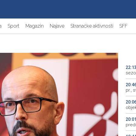
a
Sport
Magazin
Najave
Stranačke aktivnosti
SFF
22:1
sezo
20:4
pr., 
20:0
objek
20:0
preds