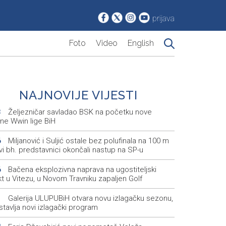
prijava
Foto
Video
English
NAJNOVIJE VIJESTI
Željezničar savladao BSK na početku nove
3
ne Wwin lige BiH
Miljanović i Suljić ostale bez polufinala na 100 m
6
svi bh. predstavnici okončali nastup na SP-u
Bačena eksplozivna naprava na ugostiteljski
6
t u Vitezu, u Novom Travniku zapaljen Golf
Galerija ULUPUBiH otvara novu izlagačku sezonu,
1
tavlja novi izlagački program