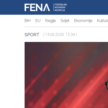
BiH
EU
Regija
Svijet
Ekonomija
Kultur
SPORT
| 13.06.2026. 15:34 |