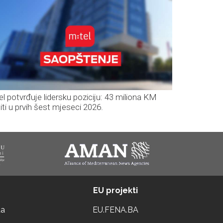
el potvrđuje lidersku poziciju: 43 miliona KM
iti u prvih šest mjeseci 2026.
EU projekti
ta
EU.FENA.BA