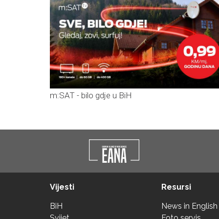
m:SAT - bilo gdje u BiH
Vijesti
Resursi
BiH
News in English
Svijet
Foto servis