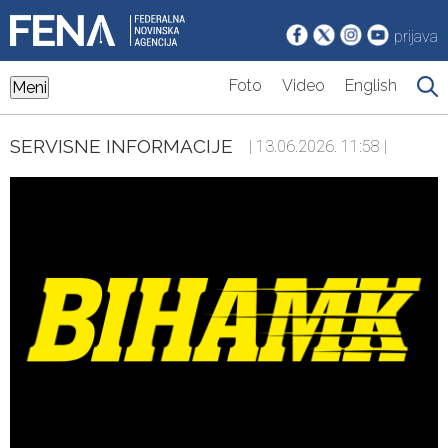
prijava
Foto
Video
English
Meni
SERVISNE INFORMACIJE
| 13.06.2026. 11:58 |