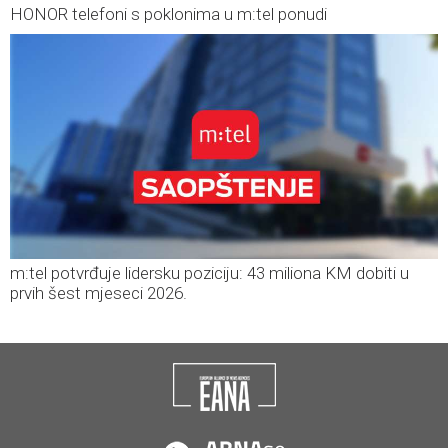
HONOR telefoni s poklonima u m:tel ponudi
m:tel potvrđuje lidersku poziciju: 43 miliona KM dobiti u
prvih šest mjeseci 2026.