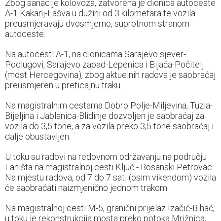
Zbog sanacije kolovoza, zatvorena je dionica autoceste
A-1 Kakanj-Lašva u dužini od 3 kilometara te vozila
preusmjeravaju dvosmjerno, suprotnom stranom
autoceste.
Na autocesti A-1, na dionicama Sarajevo sjever-
Podlugovi, Sarajevo zapad-Lepenica i Bijača-Počitelj
(most Hercegovina), zbog aktuelnih radova je saobraćaj
preusmjeren u preticajnu traku.
Na magistralnim cestama Dobro Polje-Miljevina, Tuzla-
Bijeljina i Jablanica-Blidinje dozvoljen je saobraćaj za
vozila do 3,5 tone, a za vozila preko 3,5 tone saobraćaj i
dalje obustavljen.
U toku su radovi na redovnom održavanju na području
Laništa na magistralnoj cesti Ključ - Bosanski Petrovac.
Na mjestu radova, od 7 do 7 sati (osim vikendom) vozila
će saobraćati naizmjenično jednom trakom.
Na magistralnoj cesti M-5, granični prijelaz Izačić-Bihać,
u toku je rekonstrukcija mosta preko potoka Mrižnica,