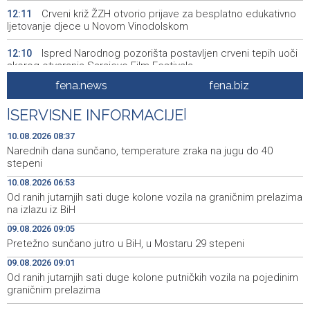
Crveni križ ŽZH otvorio prijave za besplatno edukativno
12:11
ljetovanje djece u Novom Vinodolskom
Ispred Narodnog pozorišta postavljen crveni tepih uoči
12:10
skorog otvaranja Sarajevo Film Festivala
fena.news
fena.biz
Lendo u Mokronogama: Odgovornost je izgraditi državu
12:02
u kojoj se zlo nikada i nikome neće ponoviti
|
SERVISNE INFORMACIJE
|
Potpisani kolektivni ugovori u HBŽ-u: Veće plaće u
12:00
10.08.2026 08:37
zdravstvu, obrazovanju i upravi
Narednih dana sunčano, temperature zraka na jugu do 40
stepeni
Puhovski: European Confederation an unrealistic idea,
11:42
10.08.2026 06:53
EU has no clear plan for Western Balkans
Od ranih jutarnjih sati duge kolone vozila na graničnim prelazima
na izlazu iz BiH
Buldić-Bešić: Svaka doza darovane krvi predstavlja novu
11:30
priliku za nastavak liječenja i ozdravljenje
09.08.2026 09:05
Pretežno sunčano jutro u BiH, u Mostaru 29 stepeni
Jedna osoba teško povrijeđena u pucnjavi u Brčkom
11:29
09.08.2026 09:01
Od ranih jutarnjih sati duge kolone putničkih vozila na pojedinim
Mađarski javni servis mjesec bez vijesti, nova vlast
11:28
najavljuje obnovu medijskog sistema
graničnim prelazima