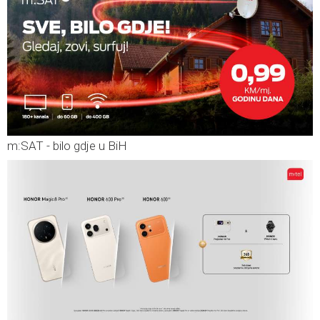
m:SAT - bilo gdje u BiH