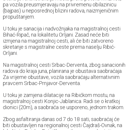
pa vozila preusmjeravaju na privremenu obilazinicu
(bajpas) u neposrednoj blizini radova, naizmjeničnim
propuštanjem.
U toku je sanacija i nadvožnjaka na magistralnoj cesti
Bihać-Ripač, na lokalitetu Orljani. Zasad neće biti
izmjena na magistralnoj cesti, ali će biti zatvoreno
skretanje s magistralne ceste prema naselju Ribić-
Orljani.
Na magistralnoj cesti Srbac-Derventa, zbog sanacionih
radova do kraja juna, planirana je obustava saobraćaja.
Za vrijeme obustave, vozila saobraćaju alternativnim
pravcem Srbac-Prnjavor-Derventa.
U toku je zamjena dilatacije na Ribićkom mostu, na
magistralnoj cesti Konjic-Jablanica. Radi se o kratkoj
dionici (20m), a saobraća se usporeno, jednom trakom.
Zbog asfaltiranja danas od 7 do 18 sati, saobraćaj će
biti obustavljen na regionalnoj cesti Čajdraš-Ovnak, na