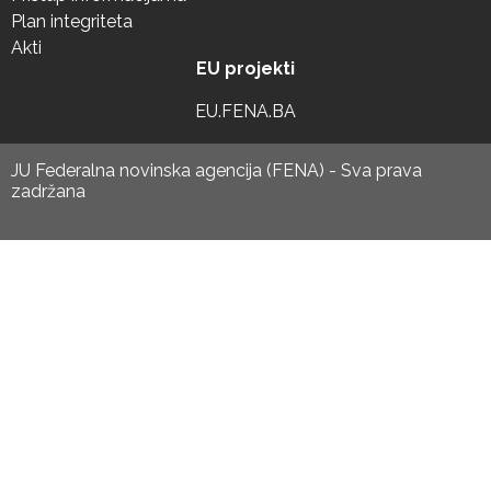
Plan integriteta
Akti
EU projekti
EU.FENA.BA
JU Federalna novinska agencija (FENA) - Sva prava
zadržana