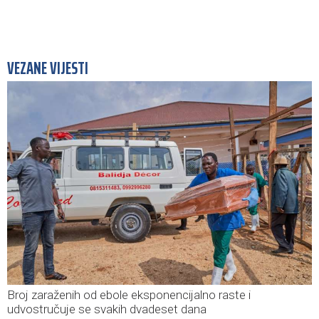
VEZANE VIJESTI
Broj zaraženih od ebole eksponencijalno raste i
udvostručuje se svakih dvadeset dana