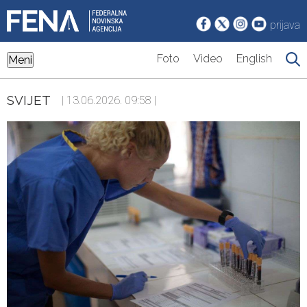
prijava
Foto
Video
English
Meni
SVIJET
| 13.06.2026. 09:58 |