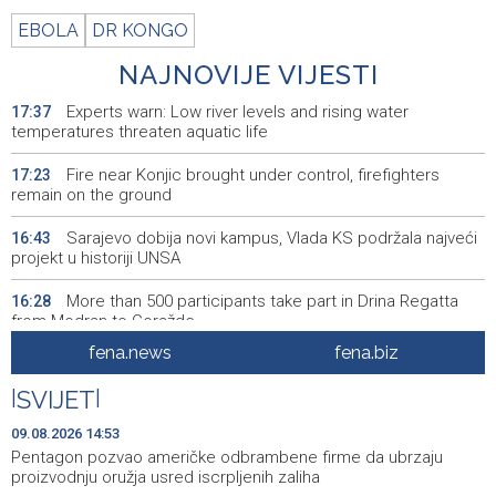
EBOLA
DR KONGO
NAJNOVIJE VIJESTI
Experts warn: Low river levels and rising water
17:37
temperatures threaten aquatic life
Fire near Konjic brought under control, firefighters
17:23
remain on the ground
Sarajevo dobija novi kampus, Vlada KS podržala najveći
16:43
projekt u historiji UNSA
More than 500 participants take part in Drina Regatta
16:28
from Modran to Goražde
fena.news
fena.biz
'Suočavanje s prošlošću' SFF-a: Filmovi koji istražuju
16:24
nasljeđe sukoba i mogućnosti otpora
|
SVIJET
|
Sarajevo Film Festival brings special Youth Program to
16:06
09.08.2026 14:53
Tuzla
Pentagon pozvao američke odbrambene firme da ubrzaju
proizvodnju oružja usred iscrpljenih zaliha
Posuški turnir 'Kamen, krš i maslina' potvrdio svoj ugled,
15:58