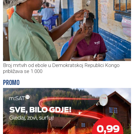
Broj mrtvih od ebole u Demokratskoj Republici Kongo
približava se 1.000
PROMO