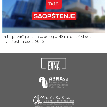
m:tel potvrđuje lidersku poziciju: 43 miliona KM dobiti u
prvih šest mjeseci 2026.