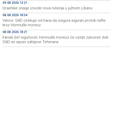
09.08.2026 12:21
Kukoč ponovno na Topali
Izraelske snage izvode nova rušenja u južnom Libanu
Priopćenje za javnost HDZ 1990
15:40
08.08.2026 18:34
Vance: SAD očekuje od Irana da osigura siguran protok nafte
Pentagon pozvao američke odbrambene firme da
14:53
kroz Hormuški moreuz
ubrzaju proizvodnju oružja usred iscrpljenih zaliha
08.08.2026 18:21
Iranski šef sigurnosti: Hormuški moreuz će ostati zatvoren dok
Svečano otvoren 26. Cazin Grand Prix, staza 'Krajiška
14:39
zmija' ponovo okupila ljubitelje motosporta
SAD ne ispuni zahtjeve Teherana