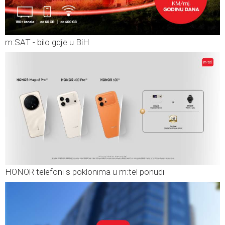
m:SAT - bilo gdje u BiH
HONOR telefoni s poklonima u m:tel ponudi