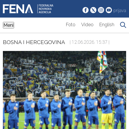
prijava
Foto
Video
English
Meni
BOSNA I HERCEGOVINA
| 12.06.2026. 15:37 |