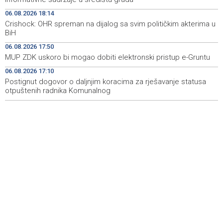
2028. godine
06.08.2026 18:14
Crishock: OHR spreman na dijalog sa svim političkim akterima u
Španska krajnja ljevica i desnica ujedinjene protiv
19:29
BiH
Maroka kao suorganizatora SP 2030.
06.08.2026 17:50
Grad Novi Travnik prvi put izravno dobio sredstva
19:27
MUP ZDK uskoro bi mogao dobiti elektronski pristup e-Gruntu
Europske unije
06.08.2026 17:10
Postignut dogovor o daljnjim koracima za rješavanje statusa
Soreca says SEPA application marks important
19:16
milestone on BiH's EU path
otpuštenih radnika Komunalnog