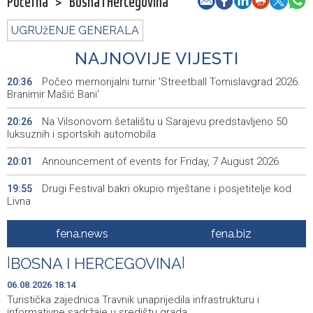
Početna
>
Bosna i Hercegovina
UGRUžENJE GENERALA
NAJNOVIJE VIJESTI
Počeo memorijalni turnir 'Streetball Tomislavgrad 2026.
20:36
Branimir Mašić Bani'
Na Vilsonovom šetalištu u Sarajevu predstavljeno 50
20:26
luksuznih i sportskih automobila
Announcement of events for Friday, 7 August 2026
20:01
Drugi Festival bakri okupio mještane i posjetitelje kod
19:55
Livna
Novi Travnik receives first direct EU funding for UNESCO
19:45
fena.news
fena.biz
heritage project
|
BOSNA I HERCEGOVINA
|
Crishock: OHR maintains an open dialogue with all
19:33
political stakeholders in BiH
06.08.2026 18:14
Turistička zajednica Travnik unaprijedila infrastrukturu i
Velika nagrada Britanije ostaje u MotoGP kalendaru do
19:32
informativne sadržaje u središtu grada