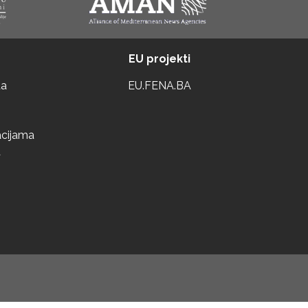
EU projekti
ta
EU.FENA.BA
acijama
a