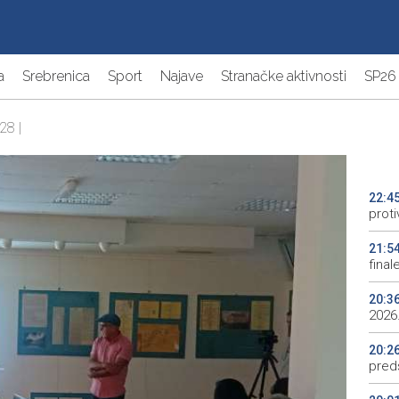
a
Srebrenica
Sport
Najave
Stranačke aktivnosti
SP26
28 |
22:4
proti
21:5
final
20:3
2026.
20:2
preds