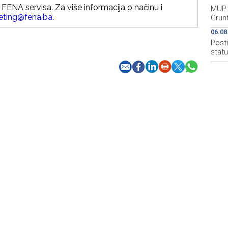
FENA servisa. Za više informacija o načinu i
MUP 
eting@fena.ba
.
Grun
06.08
Post
stat