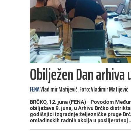
Obilježen Dan arhiva
FENA
Vladimir Matijević, Foto: Vladimir Matijević
BRČKO, 12. juna (FENA) - Povodom Međuna
obilježava 9. juna, u Arhivu Brčko distrikt
godišnjici izgradnje željezničke pruge Br
omladinskih radnih akcija u poslijeratnoj 