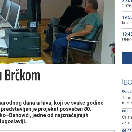
20:0
2026
19:5
kod 
19:4
UNES
19:3
all p
 u Brčkom
19:3
kale
|
BO
19:2
Maro
06.08
Turis
rodnog dana arhiva, koji se svake godine
infor
a predstavljen je projekat posvećen 80.
06.08
čko–Banovići, jedne od najznačajnijih
Cris
Jugoslaviji.
akte
06.08