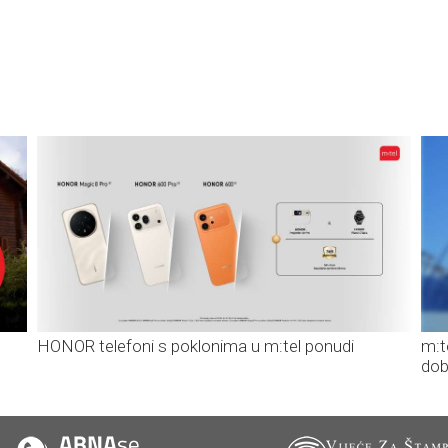
HONOR telefoni s poklonima u m:tel ponudi
m:t
dob