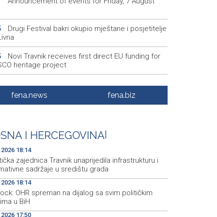
Announcement of events for Friday, 7 August
1
Drugi Festival bakri okupio mještane i posjetitelje
5
Livna
Novi Travnik receives first direct EU funding for
5
CO heritage project
Crishock: OHR maintains an open dialogue with
3
olitical stakeholders in BiH
fena.news
fena.biz
Velika nagrada Britanije ostaje u MotoGP
2
ndaru do 2028. godine
SNA I HERCEGOVINA
|
Španska krajnja ljevica i desnica ujedinjene protiv
9
ka kao suorganizatora SP 2030.
.2026 18:14
tička zajednica Travnik unaprijedila infrastrukturu i
mativne sadržaje u središtu grada
.2026 18:14
hock: OHR spreman na dijalog sa svim političkim
rima u BiH
.2026 17:50