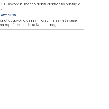
ZDK uskoro bi mogao dobiti elektronski pristup e-
tu
.2026 17:10
ignut dogovor o daljnjim koracima za rješavanje
usa otpuštenih radnika Komunalnog