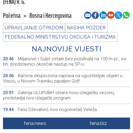
(FENA) R. G.
Početna
>
Bosna i Hercegovina
UPRAVLJANJE OTPADOM
NASIHA POZDER
FEDERALNO MINISTRSTVO OKOLIŠA I TURIZMA
NAJNOVIJE VIJESTI
Miljanović i Suljić ostale bez polufinala na 100 m pr., svi
20:46
bh. predstavnici okončali nastup na SP-u
Bačena eksplozivna naprava na ugostiteljski objekt u
20:06
Vitezu, u Novom Travniku zapaljen Golf
Galerija ULUPUBiH otvara novu izlagačku sezonu,
20:01
predstavlja novi izlagački program
Faris Dževahirić novi nogometaš Veleža
19:44
Announcement of events for Saturday, 8 August 2026
19:21
fena.news
fena.biz
Rudari Milanovića ubijedili da ode kući, Memčić se već
19:10