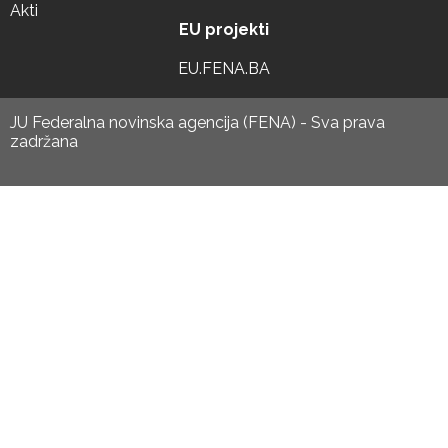
Akti
EU projekti
EU.FENA.BA
JU Federalna novinska agencija (FENA) - Sva prava
zadržana