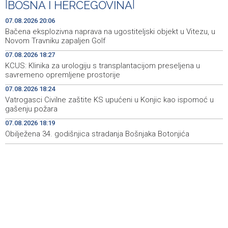
|
BOSNA I HERCEGOVINA
|
ponovo vratio u jamu 'Raspotočje'
07.08.2026 20:06
Sarajevo Film Festival presents Kinoscope and
19:03
Bačena eksplozivna naprava na ugostiteljski objekt u Vitezu, u
Kinoscope Surreal programs
Novom Travniku zapaljen Golf
07.08.2026 18:27
Najave događaja za 8. 8. 2026. godine (subota)
19:00
KCUS: Klinika za urologiju s transplantacijom preseljena u
savremeno opremljene prostorije
Fire breaks out across more than 40 hectares in Grude,
18:58
firefighters and Air Tractors on the ground
07.08.2026 18:24
Vatrogasci Civilne zaštite KS upućeni u Konjic kao ispomoć u
Zelenski doputovao u Beograd, sutra sastanak s
18:55
gašenju požara
Vučićem
07.08.2026 18:19
Obilježena 34. godišnjica stradanja Bošnjaka Botonjića