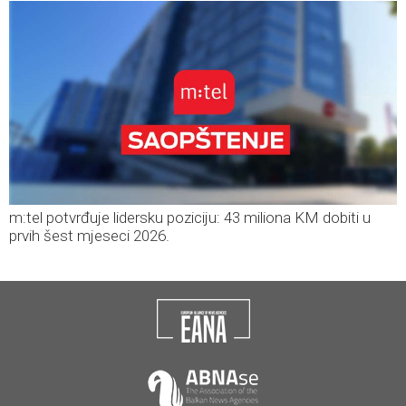
m:tel potvrđuje lidersku poziciju: 43 miliona KM dobiti u
prvih šest mjeseci 2026.