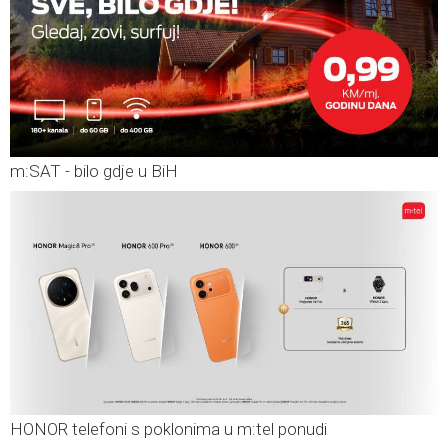
m:SAT - bilo gdje u BiH
HONOR telefoni s poklonima u m:tel ponudi