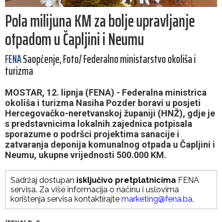
Pola milijuna KM za bolje upravljanje
otpadom u Čapljini i Neumu
FENA
Saopćenje, Foto/ Federalno ministarstvo okoliša i
turizma
MOSTAR, 12. lipnja (FENA) - Federalna ministrica
okoliša i turizma Nasiha Pozder boravi u posjeti
Hercegovačko-neretvanskoj županiji (HNŽ), gdje je
s predstavnicima lokalnih zajednica potpisala
sporazume o podršci projektima sanacije i
zatvaranja deponija komunalnog otpada u Čapljini i
Neumu, ukupne vrijednosti 500.000 KM.
Sadržaj dostupan
isključivo pretplatnicima
FENA
servisa. Za više informacija o načinu i uslovima
korištenja servisa kontaktirajte
marketing@fena.ba
.