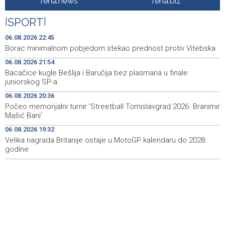
fena.news
fena.biz
'Gastro Livno 2026.' okupit će domaće ugostitelje i
09:27
|
SPORT
|
proizvođače
06.08.2026 22:45
Crishock posjetio IDDEEA-u: Zajednička opredijeljenost
09:25
Borac minimalnom pobjedom stekao prednost protiv Vitebska
za nastavak saradnje
06.08.2026 21:54
Bacačice kugle Bešlija i Baručija bez plasmana u finale
Kajganić i ambasador Irske o vladavini prava i
09:25
juniorskog SP-a
evropskom putu BiH
06.08.2026 20:36
Aktivan požar kod Konjica, u gašenju sudjelovali Air
09:07
Počeo memorijalni turnir 'Streetball Tomislavgrad 2026. Branimir
Tractor i helikopter OS-a BiH
Mašić Bani'
06.08.2026 19:32
AL Arabiya - Postoje 'pouzdani obavještajni podaci' o
09:02
pripremi napada na Saudijsku Arabiju
Velika nagrada Britanije ostaje u MotoGP kalendaru do 2028.
godine