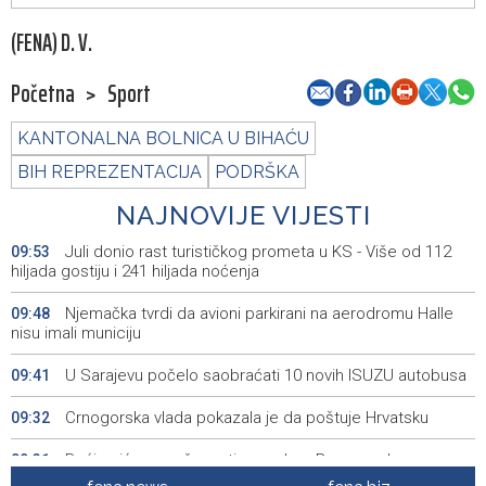
(FENA) D. V.
Početna
>
Sport
KANTONALNA BOLNICA U BIHAĆU
BIH REPREZENTACIJA
PODRŠKA
NAJNOVIJE VIJESTI
Juli donio rast turističkog prometa u KS - Više od 112
09:53
hiljada gostiju i 241 hiljada noćenja
Njemačka tvrdi da avioni parkirani na aerodromu Halle
09:48
nisu imali municiju
U Sarajevu počelo saobraćati 10 novih ISUZU autobusa
09:41
Crnogorska vlada pokazala je da poštuje Hrvatsku
09:32
Bećirović na svečanosti povodom Dana grada
09:31
Cazina:Slobodarski narod Krajine nikad i niko nije slomio