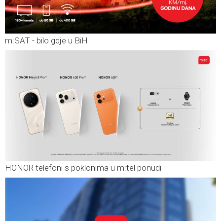
m:SAT - bilo gdje u BiH
HONOR telefoni s poklonima u m:tel ponudi