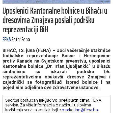
Uposlenici Kantonalne bolnice u Bihaću u
dresovima Zmajeva poslali podršku
reprezentaciji BiH
FENA
Foto: Fena
BIHAĆ, 12. juna (FENA) – Uoči večerašnje utakmice
fudbalske reprezentacije Bosne i Hercegovine
protiv Kanade na Svjetskom prvenstvu, uposlenici
Kantonalne bolnice „Dr. Irfan Ljubijankić“ u Bihaću
simbolično su iskazali podršku bh.
reprezentativcima obukavši dresove Zmajeva i
zajednički se fotografišući ispred bolnice i na
pojedinim odjelima ove zdravstvene ustanove.
Sadržaj dostupan
isključivo pretplatnicima
FENA
servisa. Za više informacija o načinu i uslovima
korištenja servisa kontaktirajte
marketing@fena.ba
.