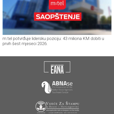
m:tel potvrđuje lidersku poziciju: 43 miliona KM dobiti u
prvih šest mjeseci 2026.