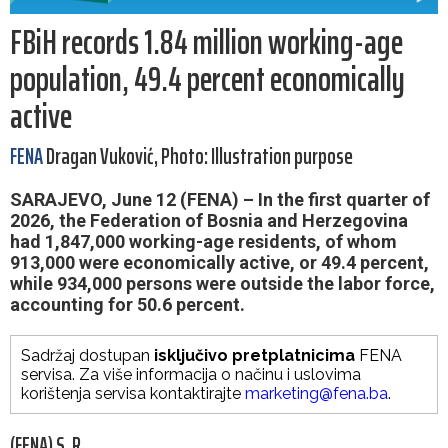
FBiH records 1.84 million working-age
population, 49.4 percent economically
active
FENA
Dragan Vuković, Photo: Illustration purpose
SARAJEVO, June 12 (FENA) – In the first quarter of
2026, the Federation of Bosnia and Herzegovina
had 1,847,000 working-age residents, of whom
913,000 were economically active, or 49.4 percent,
while 934,000 persons were outside the labor force,
accounting for 50.6 percent.
Sadržaj dostupan
isključivo pretplatnicima
FENA
servisa. Za više informacija o načinu i uslovima
korištenja servisa kontaktirajte
marketing@fena.ba
.
(FENA) S. R.