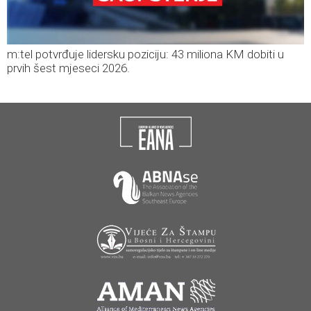
m:tel potvrđuje lidersku poziciju: 43 miliona KM dobiti u
prvih šest mjeseci 2026.