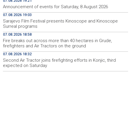
07.08.2026 19:21
Iran 'vrlo blizu' dogovora s Omanom o novoj Hormuškoj
18:09
Announcement of events for Saturday, 8 August 2026
brodskoj ruti
07.08.2026 19:03
Sarajevo Film Festival presents Kinoscope and Kinoscope
Koncertom Marije Šerifović večeras se zatvara
18:05
Surreal programs
manifestacija 'Dani dijaspore Travnik 2026'
07.08.2026 18:58
Kod mosta Brčko - Gunja pronađene kosti, vještaci
17:26
Fire breaks out across more than 40 hectares in Grude,
sudske medicine utvrđuju porijeklo
firefighters and Air Tractors on the ground
07.08.2026 18:32
'Pekijada' u Varešu okupila 37 ekipa iz četiri države
17:15
regiona
Second Air Tractor joins firefighting efforts in Konjic, third
expected on Saturday