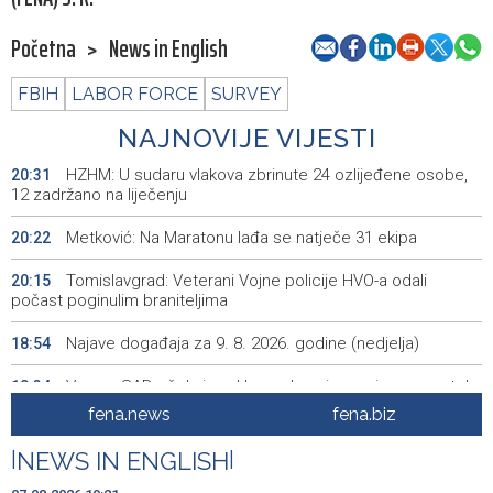
Početna
>
News in English
FBIH
LABOR FORCE
SURVEY
NAJNOVIJE VIJESTI
HZHM: U sudaru vlakova zbrinute 24 ozlijeđene osobe,
20:31
12 zadržano na liječenju
Metković: Na Maratonu lađa se natječe 31 ekipa
20:22
Tomislavgrad: Veterani Vojne policije HVO-a odali
20:15
počast poginulim braniteljima
Najave događaja za 9. 8. 2026. godine (nedjelja)
18:54
Vance: SAD očekuje od Irana da osigura siguran protok
18:34
nafte kroz Hormuški moreuz
fena.news
fena.biz
Iranski šef sigurnosti: Hormuški moreuz će ostati
18:21
|
NEWS IN ENGLISH
|
zatvoren dok SAD ne ispuni zahtjeve Teherana