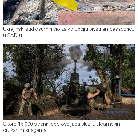
Ukrajinski sud osumnjičio za korupciju bivšu ambasadoricu
u SAD-u
Skoro 16.000 stranih dobrovoljaca služi u ukrajinskim
oružanim snagama