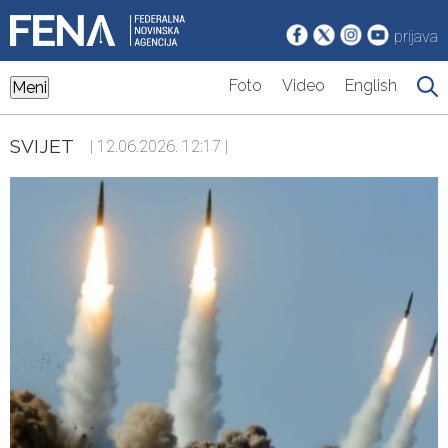
prijava
Foto
Video
English
Meni
SVIJET
| 12.06.2026. 12:17 |