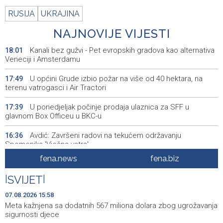
RUSIJA
UKRAJINA
NAJNOVIJE VIJESTI
Kanali bez gužvi - Pet evropskih gradova kao alternativa
18:01
Veneciji i Amsterdamu
U općini Grude izbio požar na više od 40 hektara, na
17:49
terenu vatrogasci i Air Tractori
U ponedjeljak počinje prodaja ulaznica za SFF u
17:39
glavnom Box Officeu u BKC-u
Avdić: Završeni radovi na tekućem održavanju
16:36
Spomenika 'Vječna vatra'
fena.news
fena.biz
Dva Air Tractora gase požar u Konjicu, u subotu stiže i
16:00
treći
|
SVIJET
|
Meta kažnjena sa dodatnih 567 miliona dolara zbog
15:58
07.08.2026 15:58
ugrožavanja sigurnosti djece
Meta kažnjena sa dodatnih 567 miliona dolara zbog ugrožavanja
sigurnosti djece
Privredna Banka Sarajevo ušla u sastav indeksa SASX-
15:52