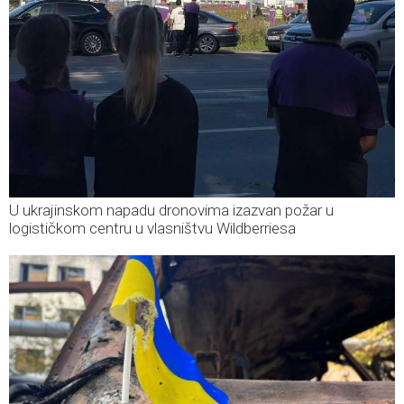
U ukrajinskom napadu dronovima izazvan požar u
logističkom centru u vlasništvu Wildberriesa