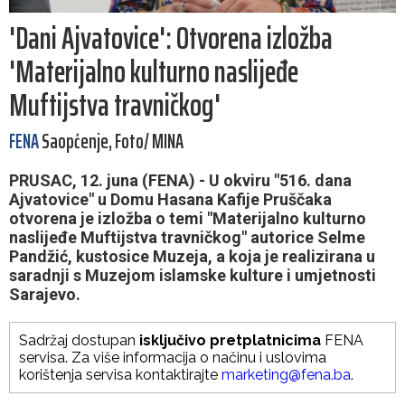
'Dani Ajvatovice': Otvorena izložba
'Materijalno kulturno naslijeđe
Muftijstva travničkog'
FENA
Saopćenje, Foto/ MINA
PRUSAC, 12. juna (FENA) - U okviru "516. dana
Ajvatovice" u Domu Hasana Kafije Pruščaka
otvorena je izložba o temi "Materijalno kulturno
naslijeđe Muftijstva travničkog" autorice Selme
Pandžić, kustosice Muzeja, a koja je realizirana u
saradnji s Muzejom islamske kulture i umjetnosti
Sarajevo.
Sadržaj dostupan
isključivo pretplatnicima
FENA
servisa. Za više informacija o načinu i uslovima
korištenja servisa kontaktirajte
marketing@fena.ba
.