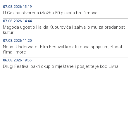
Oko 150 izlagača stiže u Gradačac na 53. Međunarodni
15:46
07.08.2026 15:19
sajam šljive
U Cazinu otvorena izložba 50 plakata bh. filmova
07.08.2026 14:44
Španija postavila ultimatum Italiji da ukine granične
15:44
kontrole
Magoda ugostio Halida Kuburovića i zahvalio mu za predanost
kulturi
Goražde residents protest over repeated water
15:42
07.08.2026 11:20
outages
Neum Underwater Film Festival kroz tri dana spaja umjetnost
filma i more
Dani dijaspore Travnik 2026: Održan susret
15:31
gospodarstvenika
06.08.2026 19:55
Drugi Festival bakri okupio mještane i posjetitelje kod Livna
Priopćenje za javnost Naše stranke Mostar
15:27