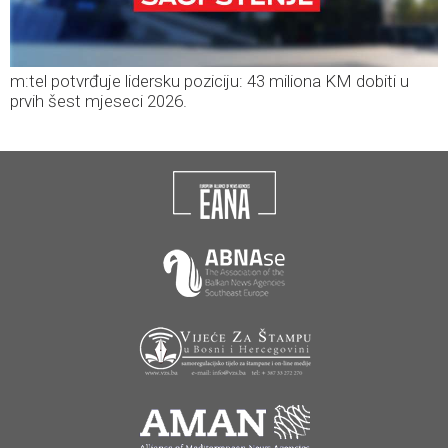
m:tel potvrđuje lidersku poziciju: 43 miliona KM dobiti u
prvih šest mjeseci 2026.