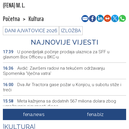
(FENA) M. L.
Početna
>
Kultura
DANI AJVATOVICE 2026
IZLOŽBA
NAJNOVIJE VIJESTI
U ponedjeljak počinje prodaja ulaznica za SFF u
17:39
glavnom Box Officeu u BKC-u
Avdić: Završeni radovi na tekućem održavanju
16:36
Spomenika 'Vječna vatra'
Dva Air Tractora gase požar u Konjicu, u subotu stiže i
16:00
treći
Meta kažnjena sa dodatnih 567 miliona dolara zbog
15:58
ugrožavanja sigurnosti djece
fena.news
fena.biz
Privredna Banka Sarajevo ušla u sastav indeksa SASX-
15:52
10 umjesto Rudnika Soli Tuzla
|
KULTURA
|