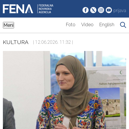
prijava
Foto
Video
English
Meni
KULTURA
| 12.06.2026. 11:32 |