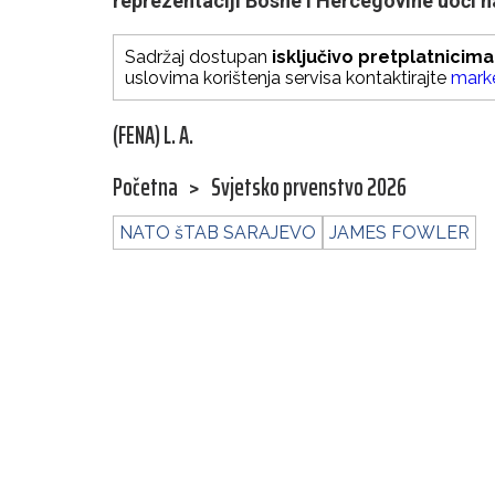
reprezentaciji Bosne i Hercegovine uoči 
Sadržaj dostupan
isključivo pretplatnicima
uslovima korištenja servisa kontaktirajte
mark
(FENA) L. A.
Početna
>
Svjetsko prvenstvo 2026
NATO šTAB SARAJEVO
JAMES FOWLER