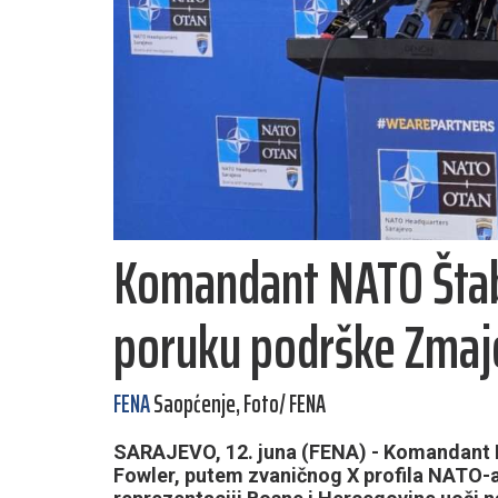
Komandant NATO Štab
poruku podrške Zmaj
FENA
Saopćenje, Foto/ FENA
SARAJEVO, 12. juna (FENA) - Komandant 
Fowler, putem zvaničnog X profila NATO-a