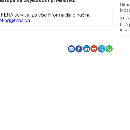
nastupa na Svjetskom prvenstvu.
Hilj
Mess
FENA servisa. Za više informacija o načinu i
21.07
eting@fena.ba
.
FIFA 
igrač