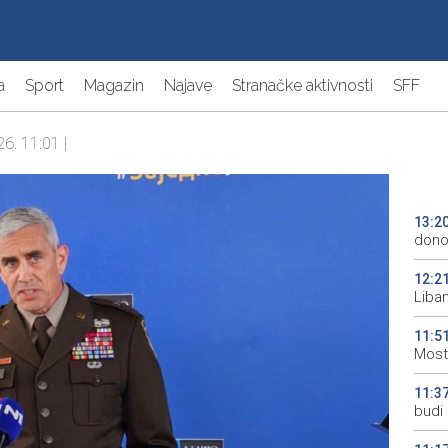
a
Sport
Magazin
Najave
Stranačke aktivnosti
SFF
26. 11:01 |
13:2
donos
12:2
Liba
11:5
Most
11:3
budi 