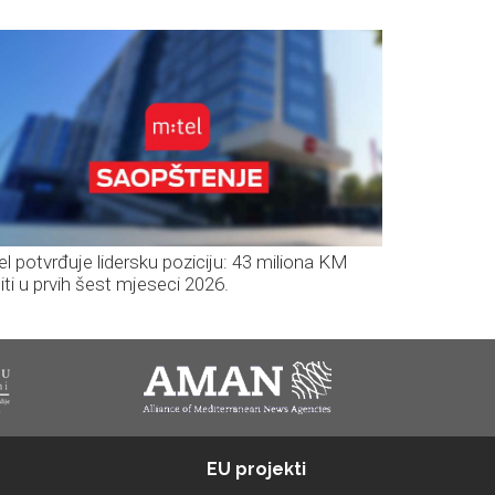
el potvrđuje lidersku poziciju: 43 miliona KM
iti u prvih šest mjeseci 2026.
EU projekti