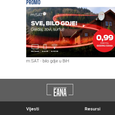
PROMO
m:SAT - bilo gdje u BiH
Vijesti
Resursi