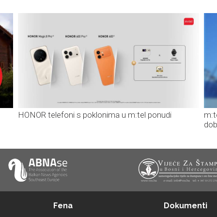
HONOR telefoni s poklonima u m:tel ponudi
m:t
dob
Fena
Dokumenti