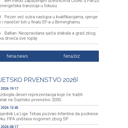
BiH među zapaženijim učesnicima CIGRE u Parizu
7
i energetska tranzicija u fokusu
Pezer već sutra nastupa u kvalifikacijama, vjeruje
8
 i navečer biti u finalu EP-a u Birminghamu
Ballian: Neopravdana sječa stabala a grad zbog
6
a drveća sve topliji
FBiH nema objedinjene podatke o povučenom i
9
enom mesu, prekršaji utvrđeni u 40 kontrola
fena.news
fena.biz
Marija Šerifović pred više hiljada posjetitelja na
3
i zatvorila 'Dane dijaspore 2026' u Travniku
JETSKO PRVENSTVO 2026
|
Kušljugić: Sprječavanje dehidracije i pregrijavanja
8
ni za očuvanje zdravlja srca tokom vrućina
.2026 19:17
izdvojila deset reprezentacija koje će tražiti
atak na Svjetsko prvenstvo 2030.
.2026 13:45
sjednik La Lige Tebas pozvao Infantina da podnese
vku: FIFA uništava nogomet zbog SP
.2026 08:17