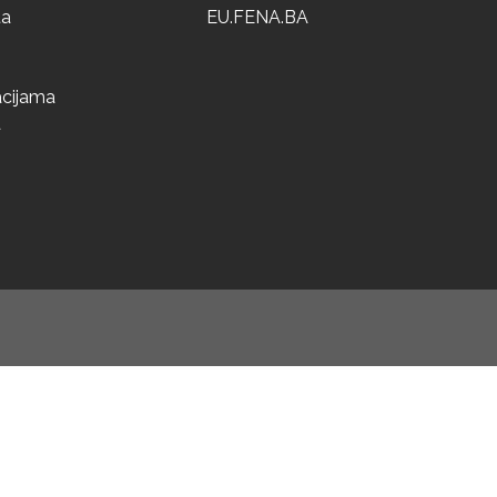
ta
EU.FENA.BA
acijama
a