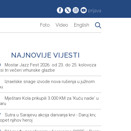
prijava
Foto
Video
English
NAJNOVIJE VIJESTI
Mostar Jazz Fest 2026. od 23. do 25. kolovoza
0
i tri večeri vrhunske glazbe
Izraelske snage izvode nova rušenja u južnom
1
nu
Mještani Kola prikupili 3.000 KM za 'Kuću nade' u
1
aru
Sutra u Sarajevu akcija darivanja krvi - Daruj krv,
7
opet njihov heroj