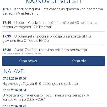
NAJNOVIJE VIJESTI
Kanali bez gužvi - Pet evropskih gradova kao alternativa
18:01
Veneciji i Amsterdamu
U općini Grude izbio požar na više od 40 hektara, na
17:49
terenu vatrogasci i Air Tractori
U ponedjeljak počinje prodaja ulaznica za SFF u
17:39
glavnom Box Officeu u BKC-u
Avdić: Završeni radovi na tekućem održavanju
16:36
Spomenika 'Vječna vatra'
fena.news
fena.biz
Dva Air Tractora gase požar u Konjicu, u subotu stiže i
16:00
treći
|
NAJAVE
|
Meta kažnjena sa dodatnih 567 miliona dolara zbog
15:58
07.08.2026 15:00
ugrožavanja sigurnosti djece
Najave događaja za 8. 8. 2026. godine (subota)
07.08.2026 08:54
Privredna Banka Sarajevo ušla u sastav indeksa SASX-
15:52
10 umjesto Rudnika Soli Tuzla
U Mostaru konferencija o novoj financijskoj perspektivi
Europske unije 2028.–2034.
Oko 150 izlagača stiže u Gradačac na 53. Međunarodni
15:46
07.08.2026 08:21