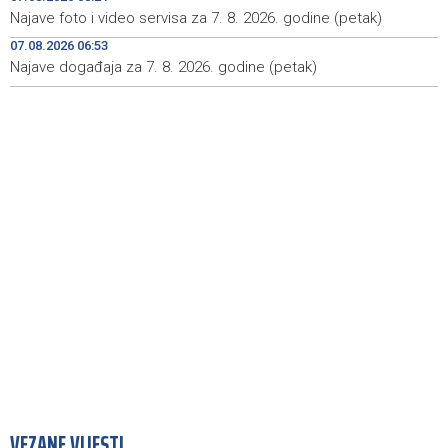
sajam šljive
Najave foto i video servisa za 7. 8. 2026. godine (petak)
Španija postavila ultimatum Italiji da ukine granične
15:44
07.08.2026 06:53
kontrole
Najave događaja za 7. 8. 2026. godine (petak)
Goražde residents protest over repeated water
15:42
outages
VEZANE VIJESTI