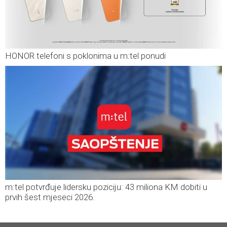
HONOR telefoni s poklonima u m:tel ponudi
m:tel potvrđuje lidersku poziciju: 43 miliona KM dobiti u
prvih šest mjeseci 2026.