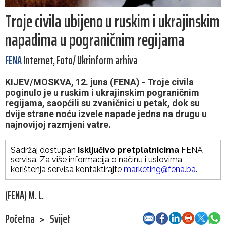
Troje civila ubijeno u ruskim i ukrajinskim
napadima u pograničnim regijama
FENA
Internet, Foto/ Ukrinform arhiva
KIJEV/MOSKVA, 12. juna (FENA) - Troje civila
poginulo je u ruskim i ukrajinskim pograničnim
regijama, saopćili su zvaničnici u petak, dok su
dvije strane noću izvele napade jedna na drugu u
najnovijoj razmjeni vatre.
Sadržaj dostupan
isključivo pretplatnicima
FENA
servisa. Za više informacija o načinu i uslovima
korištenja servisa kontaktirajte
marketing@fena.ba
.
(FENA) M. L.
Početna
>
Svijet