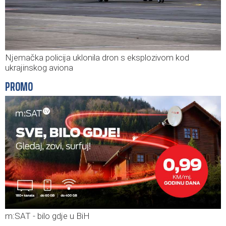
Njemačka policija uklonila dron s eksplozivom kod
ukrajinskog aviona
PROMO
m:SAT - bilo gdje u BiH