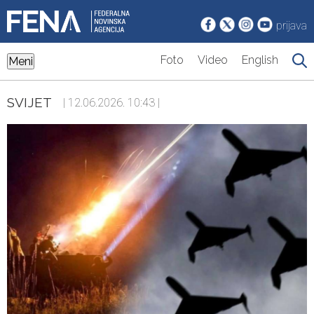
prijava
Foto
Video
English
Meni
SVIJET
| 12.06.2026. 10:43 |