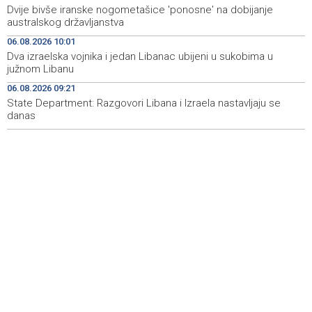
satima izgledni lokalni pljuskovi
Dvije bivše iranske nogometašice 'ponosne' na dobijanje
australskog državljanstva
Dvije bivše iranske nogometašice 'ponosne' na
10:48
06.08.2026 10:01
dobijanje australskog državljanstva
Dva izraelska vojnika i jedan Libanac ubijeni u sukobima u
južnom Libanu
Predložen jednomjesečni pritvor za osumnjičenog za
10:42
prevaru tešku oko 42.000 KM
06.08.2026 09:21
State Department: Razgovori Libana i Izraela nastavljaju se
danas
EUFOR conducts exercise near Foča ahead of the
10:32
'Quick Response 2026'