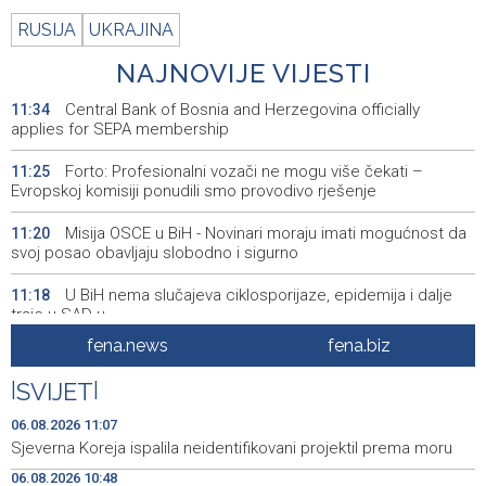
RUSIJA
UKRAJINA
NAJNOVIJE VIJESTI
Central Bank of Bosnia and Herzegovina officially
11:34
applies for SEPA membership
Forto: Profesionalni vozači ne mogu više čekati –
11:25
Evropskoj komisiji ponudili smo provodivo rješenje
Misija OSCE u BiH - Novinari moraju imati mogućnost da
11:20
svoj posao obavljaju slobodno i sigurno
U BiH nema slučajeva ciklosporijaze, epidemija i dalje
11:18
traje u SAD-u
fena.news
fena.biz
Ulysses obilježava završetak "Kralja Leara" nakon 26
11:14
sezona
|
SVIJET
|
Sjeverna Koreja ispalila neidentifikovani projektil prema
11:07
06.08.2026 11:07
moru
Sjeverna Koreja ispalila neidentifikovani projektil prema moru
06.08.2026 10:48
Sunčano i vruće narednih dana, u popodnevnim
11:00