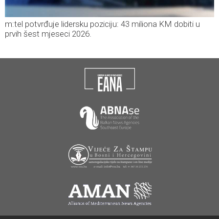
m:tel potvrđuje lidersku poziciju: 43 miliona KM dobiti u
prvih šest mjeseci 2026.