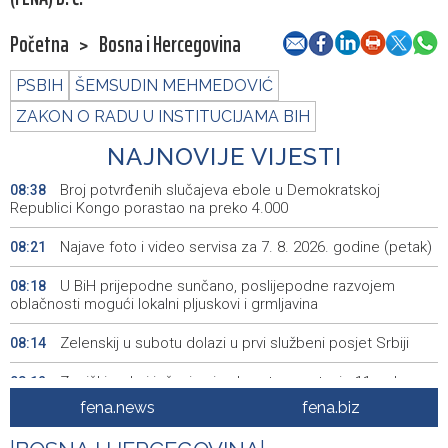
Početna
>
Bosna i Hercegovina
PSBIH
ŠEMSUDIN MEHMEDOVIĆ
ZAKON O RADU U INSTITUCIJAMA BIH
NAJNOVIJE VIJESTI
Broj potvrđenih slučajeva ebole u Demokratskoj
08:38
Republici Kongo porastao na preko 4.000
Najave foto i video servisa za 7. 8. 2026. godine (petak)
08:21
U BiH prijepodne sunčano, poslijepodne razvojem
08:18
oblačnosti mogući lokalni pljuskovi i grmljavina
Zelenskij u subotu dolazi u prvi službeni posjet Srbiji
08:14
Zenički rudari još u jami, zdravstveno stanje 11 rudara
08:12
dobro
fena.news
fena.biz
Dvije osobe poginule u u eksploziji minibusa u Siriji
08:11