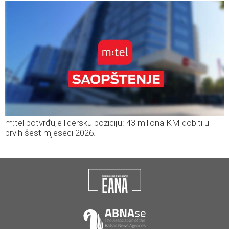
m:tel potvrđuje lidersku poziciju: 43 miliona KM dobiti u
prvih šest mjeseci 2026.