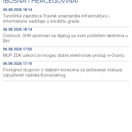
|
BOSNA I HERCEGOVINA
|
Zakonodavci pozivaju Trumpa da uvede sankcije Dodiku
07:45
06.08.2026 18:14
Turistička zajednica Travnik unaprijedila infrastrukturu i
Danas Sarajevo Modest Fashion Festival, upečatljivost
07:08
informativne sadržaje u središtu grada
bosanskohercegovačkog dizajna
06.08.2026 18:14
Crishock: OHR spreman na dijalog sa svim političkim akterima u
Pojačan intenzitet saobraćaja, duge kolone vozila na
06:57
BiH
graničnim prelazima na izlazu iz BiH
06.08.2026 17:50
Najave događaja za 7. 8. 2026. godine (petak)
06:53
MUP ZDK uskoro bi mogao dobiti elektronski pristup e-Gruntu
06.08.2026 17:10
Postignut dogovor o daljnjim koracima za rješavanje statusa
otpuštenih radnika Komunalnog