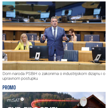
Dom naroda PSBiH o zakonima o industrijskom dizajnu i o
upravnom postupku
PROMO