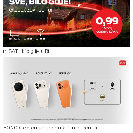
m:SAT - bilo gdje u BiH
HONOR telefoni s poklonima u m:tel ponudi