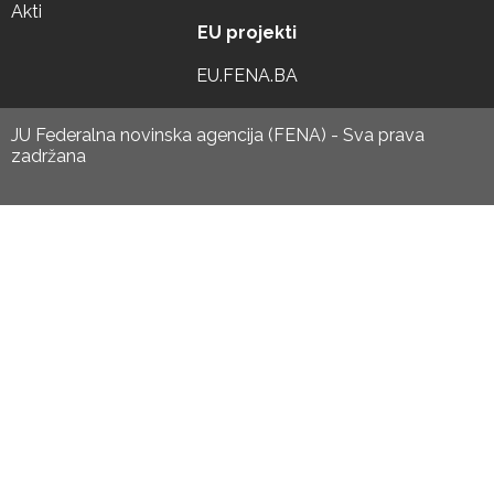
Akti
EU projekti
EU.FENA.BA
JU Federalna novinska agencija (FENA) - Sva prava
zadržana