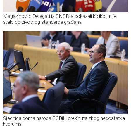
Magazinović: Delegati iz SNSD-a pokazali koliko im je
stalo do životnog standarda građana
Sjednica doma naroda PSBiH prekinuta zbog nedostatka
kvoruma