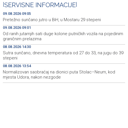
Kukoč ponovno na Topali
|
SERVISNE INFORMACIJE
|
Priopćenje za javnost HDZ 1990
15:40
09.08.2026 09:05
Pretežno sunčano jutro u BiH, u Mostaru 29 stepeni
Pentagon pozvao američke odbrambene firme da
14:53
09.08.2026 09:01
ubrzaju proizvodnju oružja usred iscrpljenih zaliha
Od ranih jutarnjih sati duge kolone putničkih vozila na pojedinim
graničnim prelazima
Svečano otvoren 26. Cazin Grand Prix, staza 'Krajiška
14:39
zmija' ponovo okupila ljubitelje motosporta
08.08.2026 14:30
Sutra sunčano, dnevna temperatura od 27 do 33, na jugu do 39
Mostar Jazz Fest 2026. od 23. do 25. kolovoza donosi
13:20
stepeni
tri večeri vrhunske glazbe
08.08.2026 13:54
Normalizovan saobraćaj na dionici puta Stolac–Neum, kod
Izraelske snage izvode nova rušenja u južnom Libanu
12:21
mjesta Udora, nakon nezgode