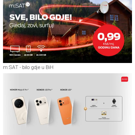
m:SAT - bilo gdje u BiH