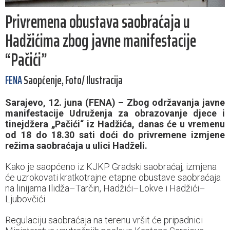
Privremena obustava saobraćaja u
Hadžićima zbog javne manifestacije
“Pačići”
FENA
Saopćenje, Foto/ Ilustracija
Sarajevo, 12. juna (FENA) – Zbog održavanja javne
manifestacije Udruženja za obrazovanje djece i
tinejdžera „Pačići“ iz Hadžića, danas će u vremenu
od 18 do 18.30 sati doći do privremene izmjene
režima saobraćaja u ulici Hadželi.
Kako je saopćeno iz KJKP Gradski saobraćaj, izmjena
će uzrokovati kratkotrajne etapne obustave saobraćaja
na linijama Ilidža–Tarčin, Hadžići–Lokve i Hadžići–
Ljubovčići.
Regulaciju saobraćaja na terenu vršit će pripadnici