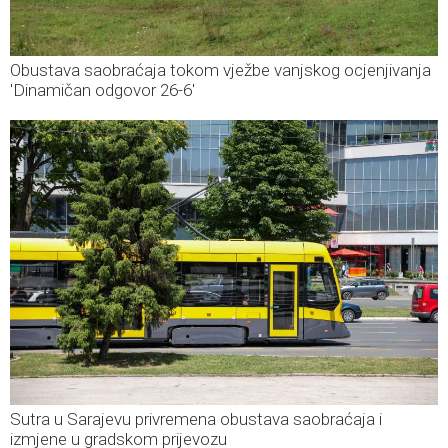
Obustava saobraćaja tokom vježbe vanjskog ocjenjivanja
'Dinamičan odgovor 26-6'
Sutra u Sarajevu privremena obustava saobraćaja i
izmjene u gradskom prijevozu