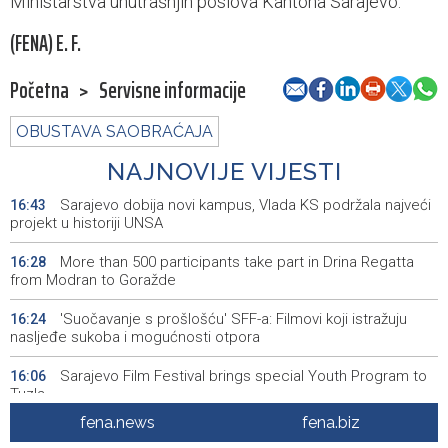
Ministarstva unutrašnjih poslova Kantona Sarajevo.
(FENA) E. F.
Početna
>
Servisne informacije
OBUSTAVA SAOBRAĆAJA
NAJNOVIJE VIJESTI
Sarajevo dobija novi kampus, Vlada KS podržala najveći
16:43
projekt u historiji UNSA
More than 500 participants take part in Drina Regatta
16:28
from Modran to Goražde
'Suočavanje s prošlošću' SFF-a: Filmovi koji istražuju
16:24
nasljeđe sukoba i mogućnosti otpora
Sarajevo Film Festival brings special Youth Program to
16:06
Tuzla
fena.news
fena.biz
Posuški turnir 'Kamen, krš i maslina' potvrdio svoj ugled,
15:58