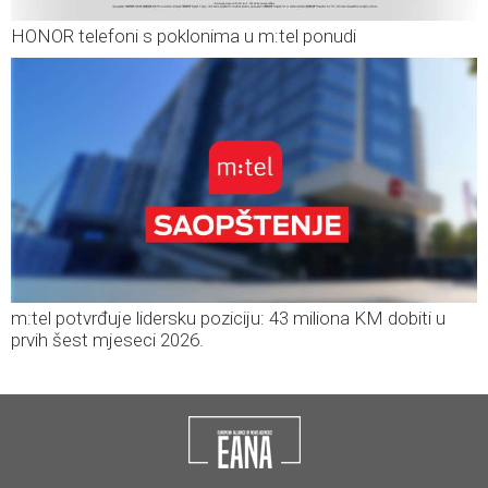
HONOR telefoni s poklonima u m:tel ponudi
m:tel potvrđuje lidersku poziciju: 43 miliona KM dobiti u
prvih šest mjeseci 2026.