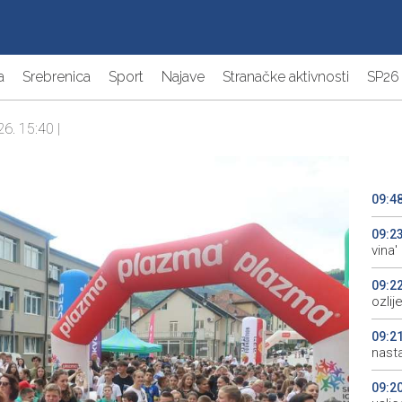
a
Srebrenica
Sport
Najave
Stranačke aktivnosti
SP26
26. 15:40 |
09:4
09:2
vina'
09:2
ozli
09:2
nasta
09:2