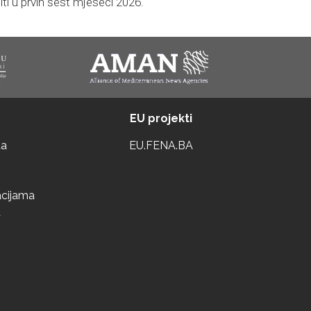
iti u prvih šest mjeseci 2026.
EU projekti
ta
EU.FENA.BA
acijama
a