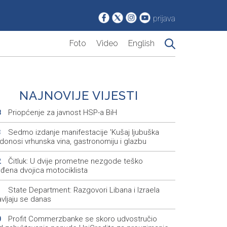
prijava
Foto
Video
English
NAJNOVIJE VIJESTI
Priopćenje za javnost HSP-a BiH
8
Sedmo izdanje manifestacije 'Kušaj ljubuška
3
 donosi vrhunska vina, gastronomiju i glazbu
Čitluk: U dvije prometne nezgode teško
2
jeđena dvojica motociklista
State Department: Razgovori Libana i Izraela
1
vljaju se danas
Profit Commerzbanke se skoro udvostručio
0