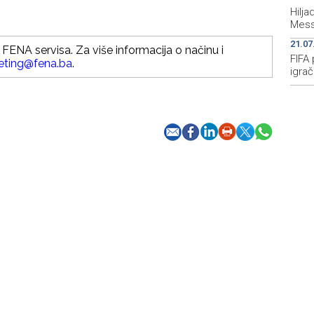
Hilj
Mess
21.07
FENA servisa. Za više informacija o načinu i
FIFA 
eting@fena.ba
.
igrač