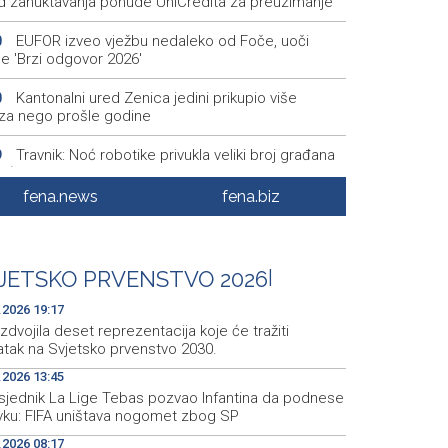
ed zahuktavanja ponude UniCredita za preuzimanje
EUFOR izveo vježbu nedaleko od Foče, uoči
0
e 'Brzi odgovor 2026'
Kantonalni ured Zenica jedini prikupio više
0
za nego prošle godine
Travnik: Noć robotike privukla veliki broj građana
9
EO)
fena.news
fena.biz
Više požara zabilježeno u HNŽ-u, vatrogasci i
6
 na terenu kod Konjica
Danas u BiH sunčano i vruće, temperature od 34
9
JETSKO PRVENSTVO 2026
|
1 stepen
.2026 19:17
izdvojila deset reprezentacija koje će tražiti
atak na Svjetsko prvenstvo 2030.
.2026 13:45
sjednik La Lige Tebas pozvao Infantina da podnese
vku: FIFA uništava nogomet zbog SP
.2026 08:17