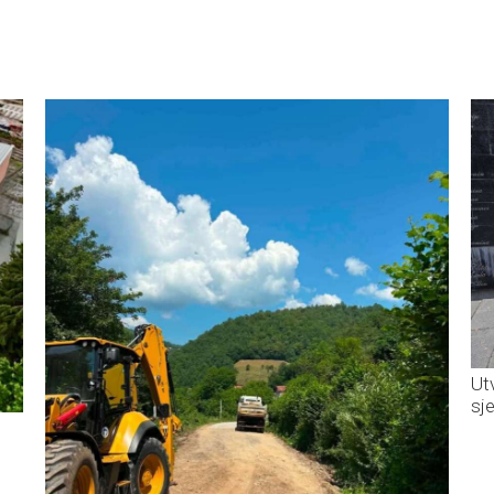
Ut
sj