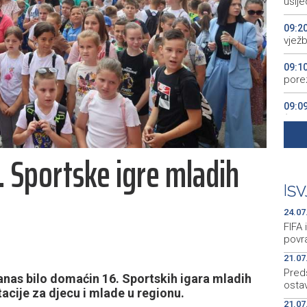
uslj
09:2
vježb
09:1
pore
09:0
(VID
09:0
. Sportske igre mladih
dalje
08:5
|
SV
do 4
24.07
FIFA 
povr
21.07
Pred
nas bilo domaćin 16. Sportskih igara mladih
osta
cije za djecu i mlade u regionu.
21.07