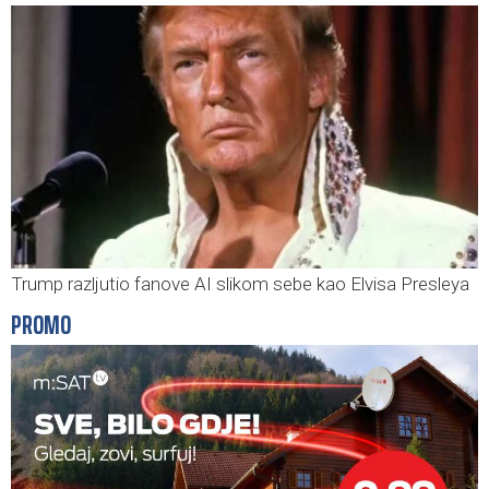
Trump razljutio fanove AI slikom sebe kao Elvisa Presleya
PROMO