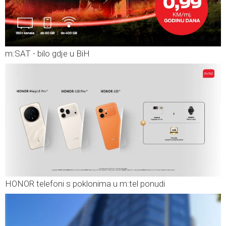
m:SAT - bilo gdje u BiH
HONOR telefoni s poklonima u m:tel ponudi