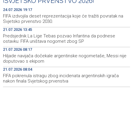
|
SVJETSKO PRVENSTVO 2026
|
Faris Dževahirić novi nogometaš Veleža
19:44
24.07.2026 19:17
FIFA izdvojila deset reprezentacija koje će tražiti povratak na
Announcement of events for Saturday, 8 August 2026
19:21
Svjetsko prvenstvo 2030.
21.07.2026 13:45
Rudari Milanovića ubijedili da ode kući, Memčić se već
19:10
Predsjednik La Lige Tebas pozvao Infantina da podnese
ponovo vratio u jamu 'Raspotočje'
ostavku: FIFA uništava nogomet zbog SP
Sarajevo Film Festival presents Kinoscope and
19:03
21.07.2026 08:17
Kinoscope Surreal programs
Hiljade navijača dočekale argentinske nogometaše, Messi nije
doputovao s ekipom
Najave događaja za 8. 8. 2026. godine (subota)
19:00
21.07.2026 08:04
FIFA pokrenula istragu zbog incidenata argentinskih igrača
nakon finala Svjetskog prvenstva