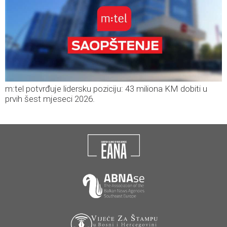
m:tel potvrđuje lidersku poziciju: 43 miliona KM dobiti u
prvih šest mjeseci 2026.