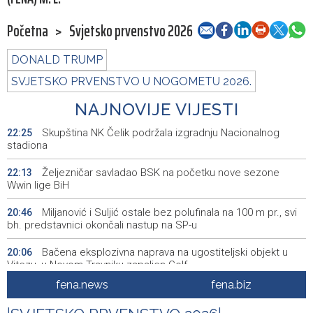
Početna
>
Svjetsko prvenstvo 2026
DONALD TRUMP
SVJETSKO PRVENSTVO U NOGOMETU 2026.
NAJNOVIJE VIJESTI
Skupština NK Čelik podržala izgradnju Nacionalnog
22:25
stadiona
Željezničar savladao BSK na početku nove sezone
22:13
Wwin lige BiH
Miljanović i Suljić ostale bez polufinala na 100 m pr., svi
20:46
bh. predstavnici okončali nastup na SP-u
Bačena eksplozivna naprava na ugostiteljski objekt u
20:06
Vitezu, u Novom Travniku zapaljen Golf
fena.news
fena.biz
Galerija ULUPUBiH otvara novu izlagačku sezonu,
20:01
predstavlja novi izlagački program