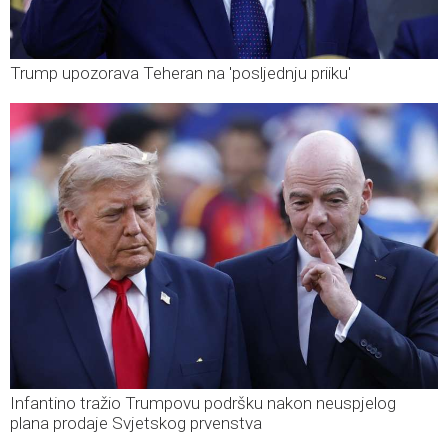
Trump upozorava Teheran na 'posljednju priiku'
Infantino tražio Trumpovu podršku nakon neuspjelog
plana prodaje Svjetskog prvenstva