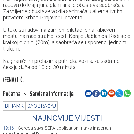
radova do kraja juna planirana je obustava saobraćaja.
Za vrijeme obustave vozila saobraćaju alternativnim
pravcem Srbac-Prnjavor-Derventa.
U toku su radovi na zamjeni dilatacije na Ribićkom
mostu, na magistralnoj cesti Konjic-Jablanica. Radi se o
kratkoj dionici (20m), a saobraća se usporeno, jednom
trakom.
Na graničnim prelazima putnička vozila, za sada, ne
čekaju duže od 10 do 30 minuta.
(FENA) J. Č.
Početna
>
Servisne informacije
BIHAMK
SAOBRAĆAJ
NAJNOVIJE VIJESTI
Soreca says SEPA application marks important
19:16
milestone on BiH's EU path