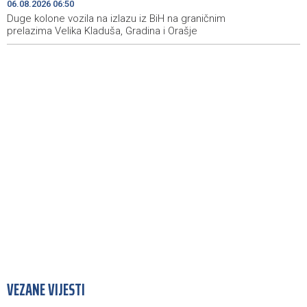
06.08.2026 06:50
Duge kolone vozila na izlazu iz BiH na graničnim
Crishock: OHR spreman na dijalog sa svim političkim
18:14
akterima u BiH
prelazima Velika Kladuša, Gradina i Orašje
VEZANE VIJESTI