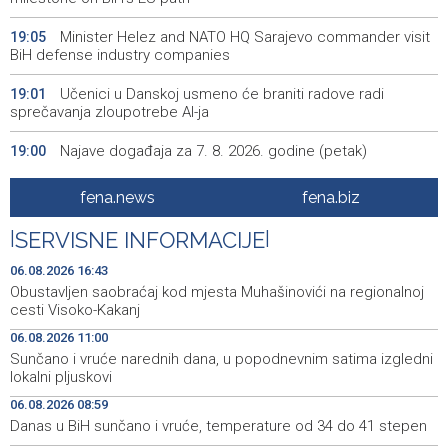
Minister Helez and NATO HQ Sarajevo commander visit
19:05
BiH defense industry companies
Učenici u Danskoj usmeno će braniti radove radi
19:01
sprečavanja zloupotrebe AI-ja
Najave događaja za 7. 8. 2026. godine (petak)
19:00
EU pozdravila najavu sporazuma o razoružanju Hamasa i
18:59
fena.news
fena.biz
povlačenju izraelskih snaga iz Gaze
|
SERVISNE INFORMACIJE
|
London podnio kandidaturu za Svjetsko prvenstvo u
18:47
atletici 2029. godine
06.08.2026 16:43
Obustavljen saobraćaj kod mjesta Muhašinovići na regionalnoj
BiH granted citizenship to 43 individuals of special
18:31
cesti Visoko-Kakanj
national interest since 2023
06.08.2026 11:00
Sunčano i vruće narednih dana, u popodnevnim satima izgledni
Barcelona se uključila u utrku za Rodrija nakon zastoja u
18:19
lokalni pljuskovi
pregovorima s Real Madridom
06.08.2026 08:59
Turistička zajednica Travnik unaprijedila infrastrukturu i
18:14
Danas u BiH sunčano i vruće, temperature od 34 do 41 stepen
informativne sadržaje u središtu grada