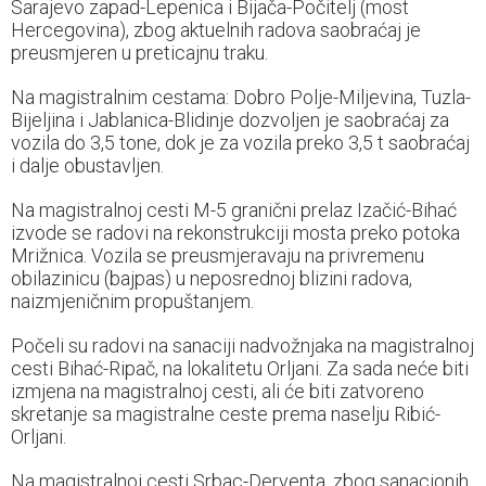
Sarajevo zapad-Lepenica i Bijača-Počitelj (most
Hercegovina), zbog aktuelnih radova saobraćaj je
preusmjeren u preticajnu traku.
Na magistralnim cestama: Dobro Polje-Miljevina, Tuzla-
Bijeljina i Jablanica-Blidinje dozvoljen je saobraćaj za
vozila do 3,5 tone, dok je za vozila preko 3,5 t saobraćaj
i dalje obustavljen.
Na magistralnoj cesti M-5 granični prelaz Izačić-Bihać
izvode se radovi na rekonstrukciji mosta preko potoka
Mrižnica. Vozila se preusmjeravaju na privremenu
obilazinicu (bajpas) u neposrednoj blizini radova,
naizmjeničnim propuštanjem.
Počeli su radovi na sanaciji nadvožnjaka na magistralnoj
cesti Bihać-Ripač, na lokalitetu Orljani. Za sada neće biti
izmjena na magistralnoj cesti, ali će biti zatvoreno
skretanje sa magistralne ceste prema naselju Ribić-
Orljani.
Na magistralnoj cesti Srbac-Derventa, zbog sanacionih