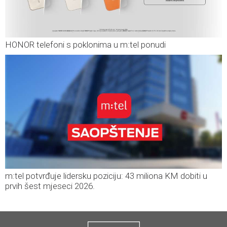
HONOR telefoni s poklonima u m:tel ponudi
m:tel potvrđuje lidersku poziciju: 43 miliona KM dobiti u
prvih šest mjeseci 2026.