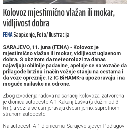
Kolovoz mjestimično vlažan ili mokar,
vidljivost dobra
FENA
Saopćenje, Foto/ Ilustracija
SARAJEVO, 11. juna (FENA) - Kolovoz je
mjestimično vlažan ili mokar, vidljivost uglavnom
dobra. S obzirom da meteorolozi za danas
najavljuju obilnije padavine, apeluje se na vozače da
prilagode brzinu i način vožnje stanju na cestama i
da voze opreznije. Iz IC BiHAMK-a upozoravaju i na
moguće nailaske na odrone.
Zbog izvođenja radova na sanaciji kolovoza, zatvorena
je dionica autoceste A-1 Kakanj-Lašva (u dužini od 3
km), a vozila se usmjeravaju dvosmjerno, suprotnom
stranom autoceste.
Na autocesti A-1 dionicama: Sarajevo sjever-Podlugovi,