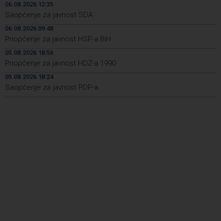
Livna
06.08.2026 12:35
Saopćenje za javnost SDA
Novi Travnik receives first direct EU funding for UNESCO
19:45
06.08.2026 09:48
heritage project
Priopćenje za javnost HSP-a BiH
Crishock: OHR maintains an open dialogue with all
19:33
05.08.2026 18:56
political stakeholders in BiH
Priopćenje za javnost HDZ-a 1990
Velika nagrada Britanije ostaje u MotoGP kalendaru do
19:32
05.08.2026 18:24
2028. godine
Saopćenje za javnost PDP-a
Španska krajnja ljevica i desnica ujedinjene protiv
19:29
Maroka kao suorganizatora SP 2030.