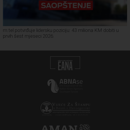
m:tel potvrđuje lidersku poziciju: 43 miliona KM dobiti u
prvih šest mjeseci 2026.