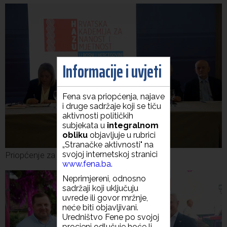
Informacije i uvjeti
Fena sva priopćenja, najave
i druge sadržaje koji se tiču
aktivnosti političkih
subjekata u
integralnom
obliku
objavljuje u rubrici
„Stranačke aktivnosti" na
svojoj internetskoj stranici
Priopćenje za javnost HNS-a BiH
www.fena.ba
.
Neprimjereni, odnosno
sadržaji koji uključuju
uvrede ili govor mržnje,
neće biti objavljivani.
Uredništvo Fene po svojoj
procjeni odlučuje hoće li