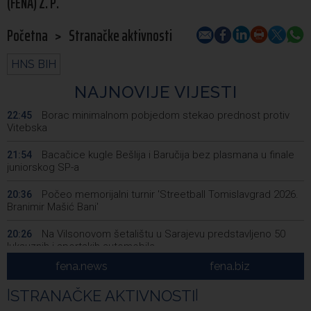
(FENA) Z. P.
Početna
>
Stranačke aktivnosti
HNS BIH
NAJNOVIJE VIJESTI
Borac minimalnom pobjedom stekao prednost protiv
22:45
Vitebska
Bacačice kugle Bešlija i Baručija bez plasmana u finale
21:54
juniorskog SP-a
Počeo memorijalni turnir 'Streetball Tomislavgrad 2026.
20:36
Branimir Mašić Bani'
Na Vilsonovom šetalištu u Sarajevu predstavljeno 50
20:26
luksuznih i sportskih automobila
fena.news
fena.biz
Announcement of events for Friday, 7 August 2026
20:01
|
STRANAČKE AKTIVNOSTI
|
Drugi Festival bakri okupio mještane i posjetitelje kod
19:55