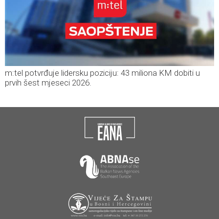
m:tel potvrđuje lidersku poziciju: 43 miliona KM dobiti u
prvih šest mjeseci 2026.