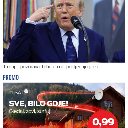
Trump upozorava Teheran na 'posljednju priiku'
PROMO