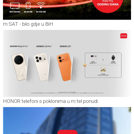
m:SAT - bilo gdje u BiH
HONOR telefoni s poklonima u m:tel ponudi