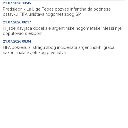
21.07.2026 13:45
Predsjednik La Lige Tebas pozvao Infantina da podnese
Mostar Jazz Fest 2026. od 23. do 25. kolovoza donosi
13:20
ostavku: FIFA uništava nogomet zbog SP
tri večeri vrhunske glazbe
21.07.2026 08:17
Izraelske snage izvode nova rušenja u južnom Libanu
12:21
Hiljade navijača dočekale argentinske nogometaše, Messi nije
doputovao s ekipom
Mještani Kola prikupili 3.000 KM za 'Kuću nade' u
11:51
21.07.2026 08:04
Mostaru
FIFA pokrenula istragu zbog incidenata argentinskih igrača
nakon finala Svjetskog prvenstva