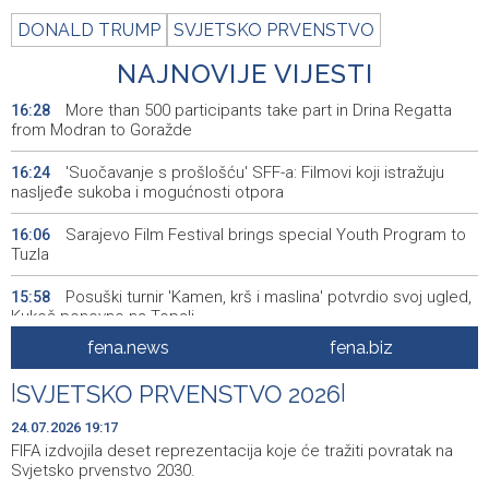
DONALD TRUMP
SVJETSKO PRVENSTVO
NAJNOVIJE VIJESTI
More than 500 participants take part in Drina Regatta
16:28
from Modran to Goražde
'Suočavanje s prošlošću' SFF-a: Filmovi koji istražuju
16:24
nasljeđe sukoba i mogućnosti otpora
Sarajevo Film Festival brings special Youth Program to
16:06
Tuzla
Posuški turnir 'Kamen, krš i maslina' potvrdio svoj ugled,
15:58
Kukoč ponovno na Topali
fena.news
fena.biz
Priopćenje za javnost HDZ 1990
15:40
|
SVJETSKO PRVENSTVO 2026
|
Pentagon pozvao američke odbrambene firme da
14:53
ubrzaju proizvodnju oružja usred iscrpljenih zaliha
24.07.2026 19:17
FIFA izdvojila deset reprezentacija koje će tražiti povratak na
Svečano otvoren 26. Cazin Grand Prix, staza 'Krajiška
14:39
Svjetsko prvenstvo 2030.
zmija' ponovo okupila ljubitelje motosporta