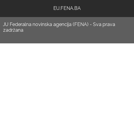
EU.FENA.BA
JU Federalna novinska agencija (FENA) - Sva prava
zadržana