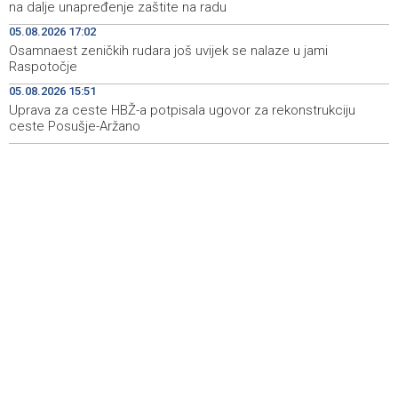
na dalje unapređenje zaštite na radu
terenu kod Konjica
05.08.2026 17:02
Danas u BiH sunčano i vruće, temperature od 34 do 41
08:59
Osamnaest zeničkih rudara još uvijek se nalaze u jami
stepen
Raspotočje
05.08.2026 15:51
POLITICO: Zašto ljudi žele posao u Evropskoj komisiji — i
08:58
zašto toliko mnogo njih završi nesretno?
Uprava za ceste HBŽ-a potpisala ugovor za rekonstrukciju
ceste Posušje-Aržano