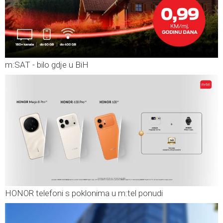
m:SAT - bilo gdje u BiH
HONOR telefoni s poklonima u m:tel ponudi