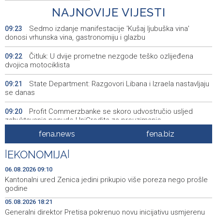
NAJNOVIJE VIJESTI
Sedmo izdanje manifestacije 'Kušaj ljubuška vina'
09:23
donosi vrhunska vina, gastronomiju i glazbu
Čitluk: U dvije prometne nezgode teško ozlijeđena
09:22
dvojica motociklista
State Department: Razgovori Libana i Izraela nastavljaju
09:21
se danas
Profit Commerzbanke se skoro udvostručio usljed
09:20
zahuktavanja ponude UniCredita za preuzimanje
fena.news
fena.biz
EUFOR izveo vježbu nedaleko od Foče, uoči vježbe 'Brzi
09:20
odgovor 2026'
|
EKONOMIJA
|
Kantonalni ured Zenica jedini prikupio više poreza nego
09:10
06.08.2026 09:10
prošle godine
Kantonalni ured Zenica jedini prikupio više poreza nego prošle
godine
Travnik: Noć robotike privukla veliki broj građana (VIDEO)
09:09
05.08.2026 18:21
Generalni direktor Pretisa pokrenuo novu inicijativu usmjerenu
Više požara zabilježeno u HNŽ-u, vatrogasci i dalje na
09:06