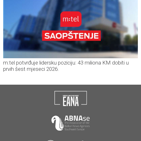
m:tel potvrđuje lidersku poziciju: 43 miliona KM dobiti u
prvih šest mjeseci 2026.