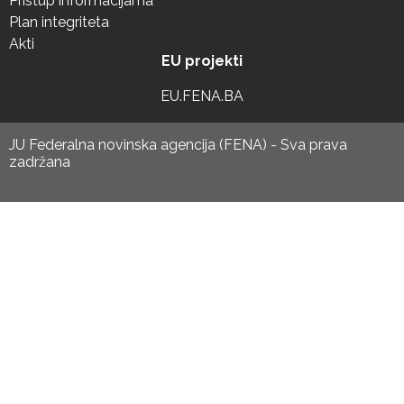
Pristup informacijama
Plan integriteta
Akti
EU projekti
EU.FENA.BA
JU Federalna novinska agencija (FENA) - Sva prava
zadržana