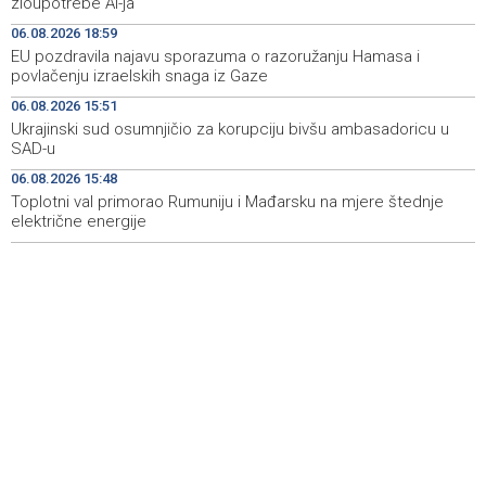
zloupotrebe AI-ja
heritage project
06.08.2026 18:59
EU pozdravila najavu sporazuma o razoružanju Hamasa i
Crishock: OHR maintains an open dialogue with all
19:33
povlačenju izraelskih snaga iz Gaze
political stakeholders in BiH
06.08.2026 15:51
Velika nagrada Britanije ostaje u MotoGP kalendaru do
19:32
Ukrajinski sud osumnjičio za korupciju bivšu ambasadoricu u
2028. godine
SAD-u
06.08.2026 15:48
Španska krajnja ljevica i desnica ujedinjene protiv
19:29
Maroka kao suorganizatora SP 2030.
Toplotni val primorao Rumuniju i Mađarsku na mjere štednje
električne energije