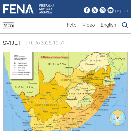
prijava
Foto
Video
English
Meni
SVIJET
| 10.06.2026. 12:51 |