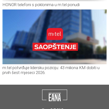
HONOR telefoni s poklonima u m:tel ponudi
m:tel potvrđuje lidersku poziciju: 43 miliona KM dobiti u
prvih šest mjeseci 2026.