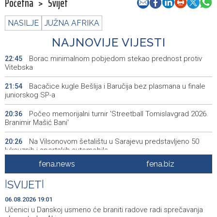
Početna
>
Svijet
NASILJE
JUŽNA AFRIKA
NAJNOVIJE VIJESTI
Borac minimalnom pobjedom stekao prednost protiv
22:45
Vitebska
Bacačice kugle Bešlija i Baručija bez plasmana u finale
21:54
juniorskog SP-a
Počeo memorijalni turnir 'Streetball Tomislavgrad 2026.
20:36
Branimir Mašić Bani'
Na Vilsonovom šetalištu u Sarajevu predstavljeno 50
20:26
luksuznih i sportskih automobila
fena.news
fena.biz
Announcement of events for Friday, 7 August 2026
20:01
|
SVIJET
|
Drugi Festival bakri okupio mještane i posjetitelje kod
19:55
Livna
06.08.2026 19:01
Učenici u Danskoj usmeno će braniti radove radi sprečavanja
Novi Travnik receives first direct EU funding for UNESCO
19:45