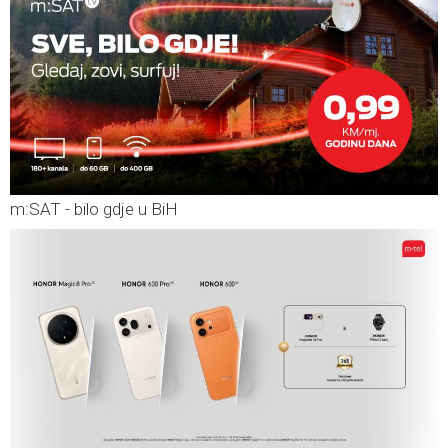
m:SAT - bilo gdje u BiH