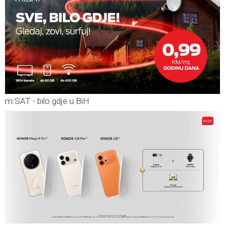
m:SAT - bilo gdje u BiH