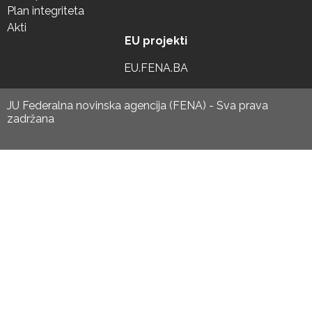
Plan integriteta
Akti
EU projekti
EU.FENA.BA
JU Federalna novinska agencija (FENA) - Sva prava
zadržana