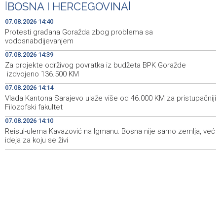
|
BOSNA I HERCEGOVINA
|
Rozić: Prolonged droughts and low water levels
14:37
07.08.2026 14:40
threaten Hutovo Blato ecosystem
Protesti građana Goražda zbog problema sa
vodosnabdijevanjem
Sarajevska berza - Najveći promet ostvaren dionicama
14:37
07.08.2026 14:39
HM Cementa
Za projekte održivog povratka iz budžeta BPK Goražde
izdvojeno 136.500 KM
Federation of BiH launches new system to identify
14:35
conservation areas
07.08.2026 14:14
Vlada Kantona Sarajevo ulaže više od 46.000 KM za pristupačniji
U Bosni i Hercegovini sutra promjenljivo i nestabilno
14:16
Filozofski fakultet
vrijeme, poslijepodne lokalni pljuskovi
07.08.2026 14:10
Reisul-ulema Kavazović na Igmanu: Bosna nije samo zemlja, već
Vlada Kantona Sarajevo ulaže više od 46.000 KM za
14:14
pristupačniji Filozofski fakultet
ideja za koju se živi