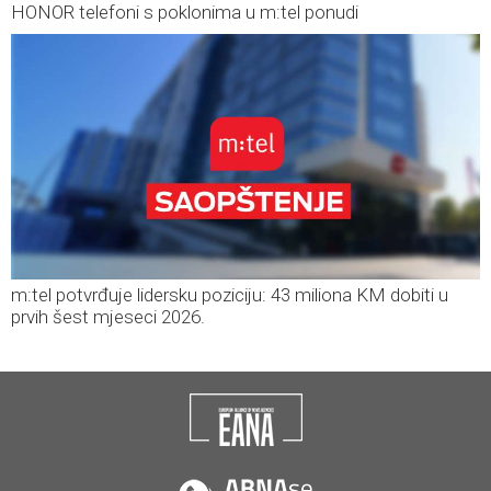
HONOR telefoni s poklonima u m:tel ponudi
m:tel potvrđuje lidersku poziciju: 43 miliona KM dobiti u
prvih šest mjeseci 2026.