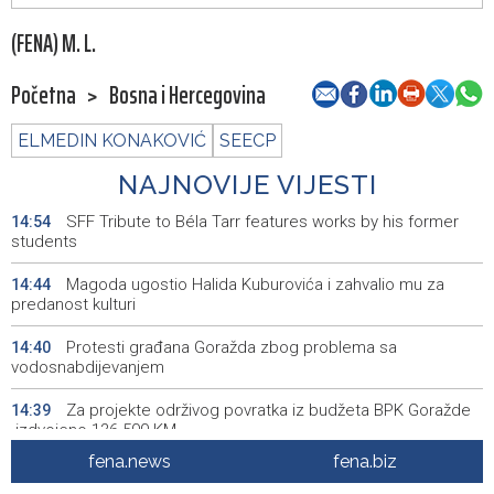
(FENA) M. L.
Početna
>
Bosna i Hercegovina
ELMEDIN KONAKOVIĆ
SEECP
NAJNOVIJE VIJESTI
SFF Tribute to Béla Tarr features works by his former
14:54
students
Magoda ugostio Halida Kuburovića i zahvalio mu za
14:44
predanost kulturi
Protesti građana Goražda zbog problema sa
14:40
vodosnabdijevanjem
Za projekte održivog povratka iz budžeta BPK Goražde
14:39
izdvojeno 136.500 KM
fena.news
fena.biz
Saudijska Arabija, Turska i Pakistan potpisali sporazum o
14:38
zajedničkoj odbrani