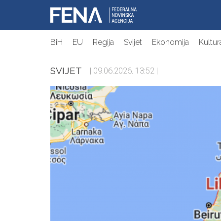
BiH
EU
Regija
Svijet
Ekonomija
Kultur
SVIJET
| 09.06.2026. 13:52 |