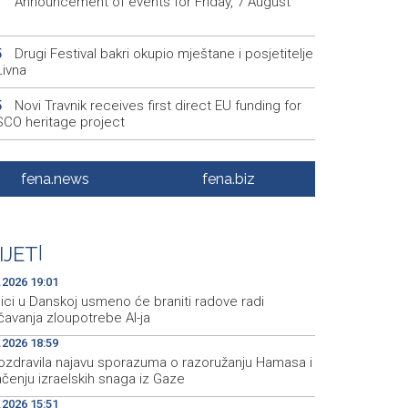
Announcement of events for Friday, 7 August
1
Drugi Festival bakri okupio mještane i posjetitelje
5
Livna
Novi Travnik receives first direct EU funding for
5
CO heritage project
Crishock: OHR maintains an open dialogue with
3
olitical stakeholders in BiH
fena.news
fena.biz
Velika nagrada Britanije ostaje u MotoGP
2
ndaru do 2028. godine
IJET
|
Španska krajnja ljevica i desnica ujedinjene protiv
9
ka kao suorganizatora SP 2030.
.2026 19:01
ici u Danskoj usmeno će braniti radove radi
čavanja zloupotrebe AI-ja
.2026 18:59
ozdravila najavu sporazuma o razoružanju Hamasa i
čenju izraelskih snaga iz Gaze
.2026 15:51