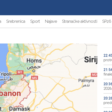
a
Srebrenica
Sport
Najave
Stranačke aktivnosti
SP26
22:4
proti
21:5
final
20:3
2026.
20:2
preds