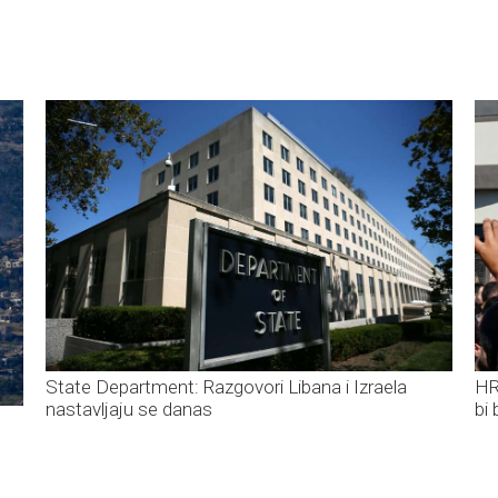
State Department: Razgovori Libana i Izraela
HR
nastavljaju se danas
bi 