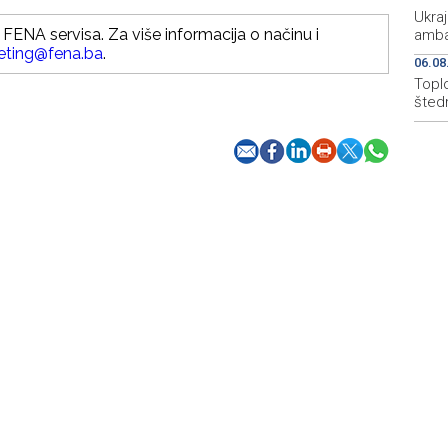
Ukraj
FENA servisa. Za više informacija o načinu i
amba
eting@fena.ba
.
06.08
Topl
štedn