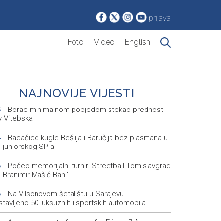
prijava
Foto
Video
English
NAJNOVIJE VIJESTI
Borac minimalnom pobjedom stekao prednost
5
v Vitebska
Bacačice kugle Bešlija i Baručija bez plasmana u
4
e juniorskog SP-a
Počeo memorijalni turnir 'Streetball Tomislavgrad
6
 Branimir Mašić Bani'
Na Vilsonovom šetalištu u Sarajevu
6
tavljeno 50 luksuznih i sportskih automobila