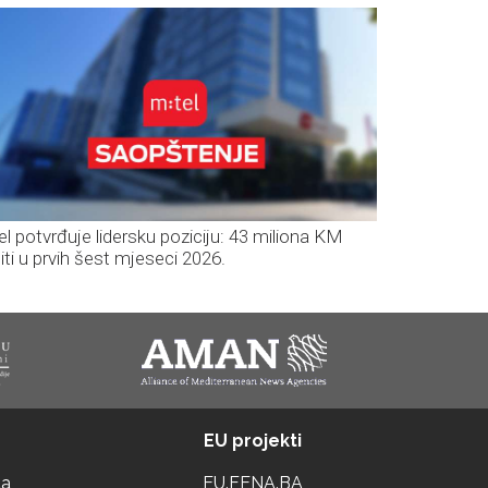
el potvrđuje lidersku poziciju: 43 miliona KM
iti u prvih šest mjeseci 2026.
EU projekti
ta
EU.FENA.BA