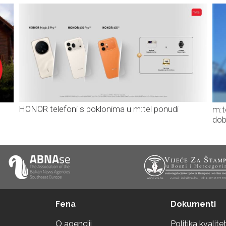
HONOR telefoni s poklonima u m:tel ponudi
m:t
dob
Fena
Dokumenti
O agenciji
Politika kvalite