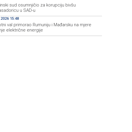
inski sud osumnjičio za korupciju bivšu
sadoricu u SAD-u
.2026 15:48
otni val primorao Rumuniju i Mađarsku na mjere
je električne energije