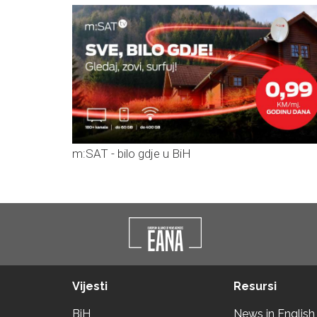
m:SAT - bilo gdje u BiH
Vijesti
Resursi
BiH
News in English