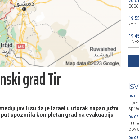
20:0
2026
19:5
kod 
19:4
UNES
19:3
all p
anski grad Tir
19:3
kale
|
SV
19:2
Maro
06.08
Učen
ediji javili su da je Izrael u utorak napao južni
spre
vi put upozorila kompletan grad na evakuaciju
06.08
EU p
povla
06.08