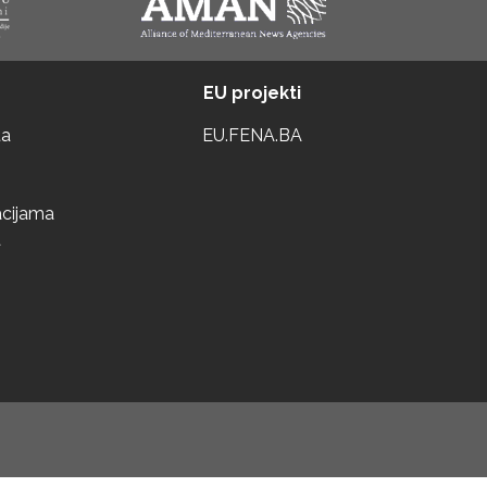
EU projekti
ta
EU.FENA.BA
acijama
a