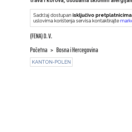
trava i korova, osobama sklonim alergija
Sadržaj dostupan
isključivo pretplatnicima
uslovima korištenja servisa kontaktirajte
mark
(FENA) D. V.
Početna
>
Bosna i Hercegovina
KANTON-POLEN