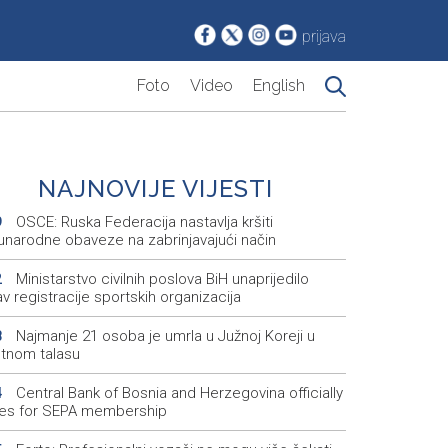
prijava
Foto
Video
English
NAJNOVIJE VIJESTI
OSCE: Ruska Federacija nastavlja kršiti
9
narodne obaveze na zabrinjavajući način
Ministarstvo civilnih poslova BiH unaprijedilo
2
v registracije sportskih organizacija
Najmanje 21 osoba je umrla u Južnoj Koreji u
8
otnom talasu
Central Bank of Bosnia and Herzegovina officially
4
ies for SEPA membership