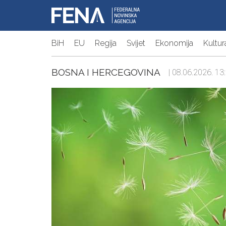
BiH
EU
Regija
Svijet
Ekonomija
Kultur
BOSNA I HERCEGOVINA
| 08.06.2026. 13: