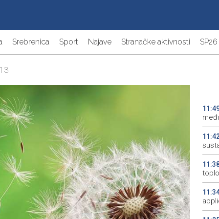
a
Srebrenica
Sport
Najave
Stranačke aktivnosti
SP26
13 |
11:4
među
11:4
susta
11:3
topl
11:3
appl