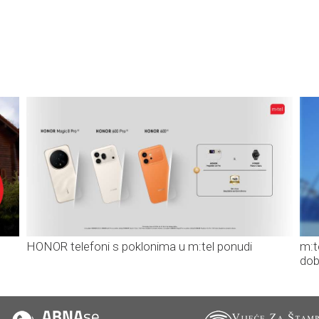
HONOR telefoni s poklonima u m:tel ponudi
m:t
dob