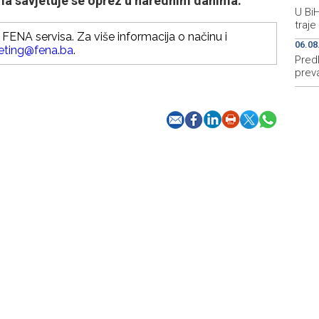
ma savjetuje se oprez u narednim danima.
U BiH
traje
FENA servisa. Za više informacija o načinu i
06.08
eting@fena.ba
.
Pred
prev