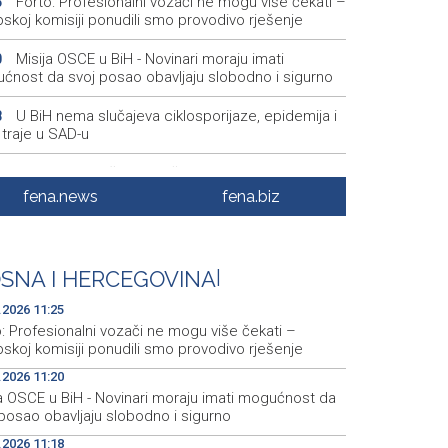
Forto: Profesionalni vozači ne mogu više čekati –
5
skoj komisiji ponudili smo provodivo rješenje
Misija OSCE u BiH - Novinari moraju imati
0
ćnost da svoj posao obavljaju slobodno i sigurno
U BiH nema slučajeva ciklosporijaze, epidemija i
8
 traje u SAD-u
Ulysses obilježava završetak "Kralja Leara" nakon
4
ezona
fena.news
fena.biz
Sjeverna Koreja ispalila neidentifikovani projektil
7
a moru
SNA I HERCEGOVINA
|
Sunčano i vruće narednih dana, u popodnevnim
0
a izgledni lokalni pljuskovi
.2026 11:25
: Profesionalni vozači ne mogu više čekati –
skoj komisiji ponudili smo provodivo rješenje
.2026 11:20
ja OSCE u BiH - Novinari moraju imati mogućnost da
posao obavljaju slobodno i sigurno
.2026 11:18