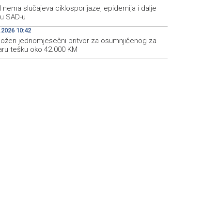
 nema slučajeva ciklosporijaze, epidemija i dalje
 u SAD-u
.2026 10:42
ložen jednomjesečni pritvor za osumnjičenog za
aru tešku oko 42.000 KM