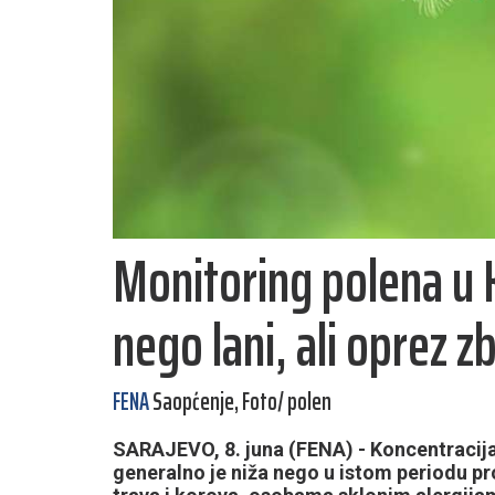
Monitoring polena u 
nego lani, ali oprez zb
FENA
Saopćenje, Foto/ polen
SARAJEVO, 8. juna (FENA) - Koncentracija
generalno je niža nego u istom periodu pr