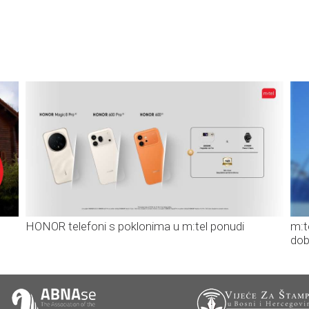
HONOR telefoni s poklonima u m:tel ponudi
m:t
dob