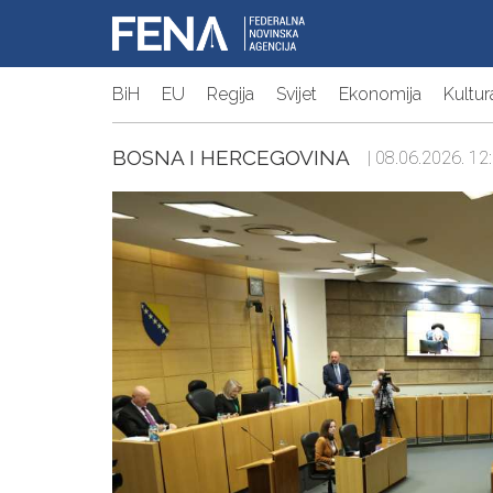
BiH
EU
Regija
Svijet
Ekonomija
Kultur
BOSNA I HERCEGOVINA
| 08.06.2026. 12: