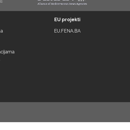
EU projekti
ta
EU.FENA.BA
acijama
a