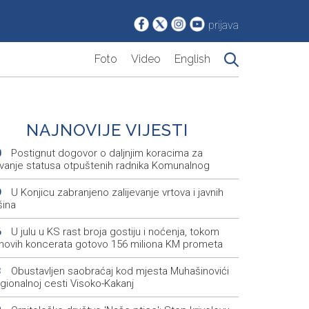
prijava
Foto
Video
English
NAJNOVIJE VIJESTI
Postignut dogovor o daljnjim koracima za
0
avanje statusa otpuštenih radnika Komunalnog
U Konjicu zabranjeno zalijevanje vrtova i javnih
9
šina
U julu u KS rast broja gostiju i noćenja, tokom
6
inovih koncerata gotovo 156 miliona KM prometa
Obustavljen saobraćaj kod mjesta Muhašinovići
3
gionalnoj cesti Visoko-Kakanj