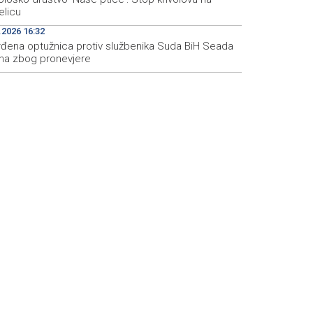
elicu
.2026 16:32
rđena optužnica protiv službenika Suda BiH Seada
ina zbog pronevjere