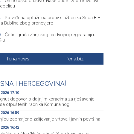
Ornitološko društvo 'Naše ptice': Stop krivolovu
2
repelicu
Potvrđena optužnica protiv službenika Suda BiH
2
a Bublina zbog pronevjere
Četiri igrača Zrinjskog na dvojnoj registraciji u
0
-u
Srbija: Sindikat traži da zaštita radnika na visokim
4
eraturama uđe u zakon
fena.news
fena.biz
Obilježavanje 31. obljetnice VRO 'Maestral' i
5
bođenja Jajca uz pokroviteljstvo HNS-a BiH
SNA I HERCEGOVINA
|
Vozač podlegao ozljedama nakon sudara kod
4
slavgrada
.2026 17:10
ignut dogovor o daljnjim koracima za rješavanje
usa otpuštenih radnika Komunalnog
.2026 16:59
jicu zabranjeno zalijevanje vrtova i javnih površina
.2026 16:42
ološko društvo 'Naše ptice': Stop krivolovu na