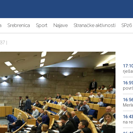
a
Srebrenica
Sport
Najave
Stranačke aktivnosti
SP26
37 |
17:1
rješ
16:5
povr
16:5
Merl
16:4
na re