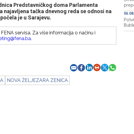
ednica Predstavničkog doma Parlamenta
prep
na najavljena tačka dnevnog reda se odnosi na
06.08
počela je u Sarajevu.
Potv
Bubl
FENA servisa. Za više informacija o načinu i
eting@fena.ba
.
CA
NOVA ŽELJEZARA ZENICA