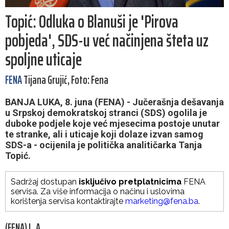
Topić: Odluka o Blanuši je 'Pirova
pobjeda', SDS-u već načinjena šteta uz
spoljne uticaje
FENA
Tijana Grujić, Foto: Fena
BANJA LUKA, 8. juna (FENA) - Jučerašnja dešavanja
u Srpskoj demokratskoj stranci (SDS) ogolila je
duboke podjele koje već mjesecima postoje unutar
te stranke, ali i uticaje koji dolaze izvan samog
SDS-a - ocijenila je politička analitičarka Tanja
Topić.
Sadržaj dostupan
isključivo pretplatnicima
FENA
servisa. Za više informacija o načinu i uslovima
korištenja servisa kontaktirajte
marketing@fena.ba
.
(FENA) L. A.