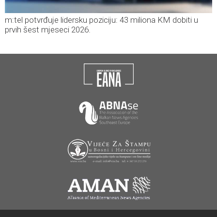
m:tel potvrđuje lidersku poziciju: 43 miliona KM dobiti u
prvih šest mjeseci 2026.