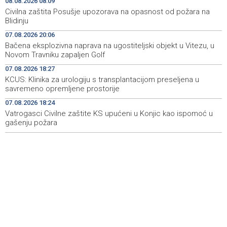
08.08.2026 08:09
Vitezu, u Novom Travniku zapaljen Golf
Civilna zaštita Posušje upozorava na opasnost od požara na
Blidinju
Galerija ULUPUBiH otvara novu izlagačku sezonu,
20:01
07.08.2026 20:06
predstavlja novi izlagački program
Bačena eksplozivna naprava na ugostiteljski objekt u Vitezu, u
Novom Travniku zapaljen Golf
Faris Dževahirić novi nogometaš Veleža
19:44
07.08.2026 18:27
Announcement of events for Saturday, 8 August 2026
19:21
KCUS: Klinika za urologiju s transplantacijom preseljena u
savremeno opremljene prostorije
Rudari Milanovića ubijedili da ode kući, Memčić se već
19:10
07.08.2026 18:24
ponovo vratio u jamu 'Raspotočje'
Vatrogasci Civilne zaštite KS upućeni u Konjic kao ispomoć u
gašenju požara