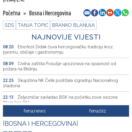
Početna
>
Bosna i Hercegovina
SDS
TANJA TOPIĆ
BRANKO BLANUšA
NAJNOVIJE VIJESTI
Etnofest Didak čuva hercegovačku tradiciju kroz
08:20
pjesmu, običaje i gastronomiju
Civilna zaštita Posušje upozorava na opasnost od
08:09
požara na Blidinju
Skupština NK Čelik podržala izgradnju Nacionalnog
22:25
stadiona
Željezničar savladao BSK na početku nove sezone
22:13
Wwin lige BiH
fena.news
fena.biz
Miljanović i Suljić ostale bez polufinala na 100 m pr., svi
20:46
bh. predstavnici okončali nastup na SP-u
|
BOSNA I HERCEGOVINA
|
Bačena eksplozivna naprava na ugostiteljski objekt u
20:06