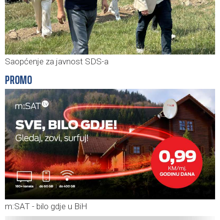
Saopćenje za javnost SDS-a
PROMO
m:SAT - bilo gdje u BiH