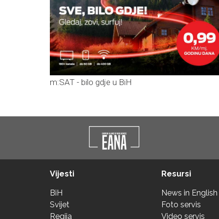
m:SAT - bilo gdje u BiH
Vijesti
Resursi
BiH
News in English
Svijet
Foto servis
Regija
Video servis