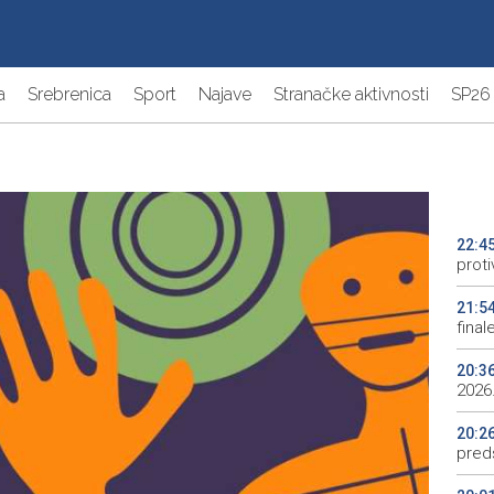
a
Srebrenica
Sport
Najave
Stranačke aktivnosti
SP26
22:4
proti
21:5
final
20:3
2026.
20:2
preds