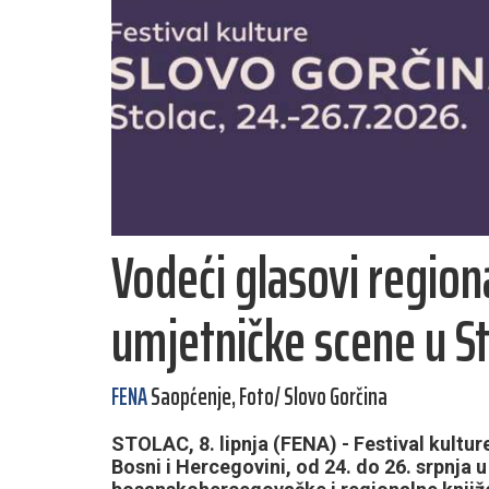
Vodeći glasovi region
umjetničke scene u S
FENA
Saopćenje, Foto/ Slovo Gorčina
STOLAC, 8. lipnja (FENA) - Festival kulture
Bosni i Hercegovini, od 24. do 26. srpnja