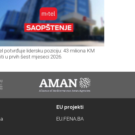
el potvrđuje lidersku poziciju: 43 miliona KM
iti u prvih šest mjeseci 2026.
EU projekti
ta
EU.FENA.BA