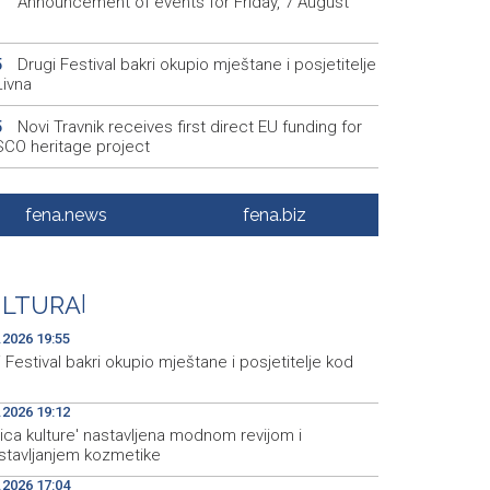
Announcement of events for Friday, 7 August
1
Drugi Festival bakri okupio mještane i posjetitelje
5
Livna
Novi Travnik receives first direct EU funding for
5
CO heritage project
Crishock: OHR maintains an open dialogue with
3
olitical stakeholders in BiH
fena.news
fena.biz
Velika nagrada Britanije ostaje u MotoGP
2
ndaru do 2028. godine
ULTURA
|
Španska krajnja ljevica i desnica ujedinjene protiv
9
ka kao suorganizatora SP 2030.
.2026 19:55
 Festival bakri okupio mještane i posjetitelje kod
.2026 19:12
ica kulture' nastavljena modnom revijom i
stavljanjem kozmetike
.2026 17:04