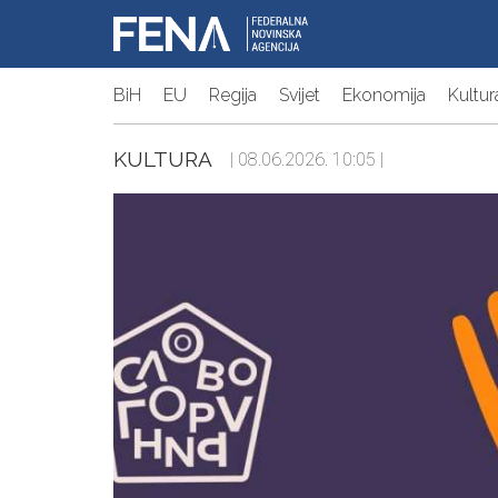
BiH
EU
Regija
Svijet
Ekonomija
Kultur
KULTURA
| 08.06.2026. 10:05 |