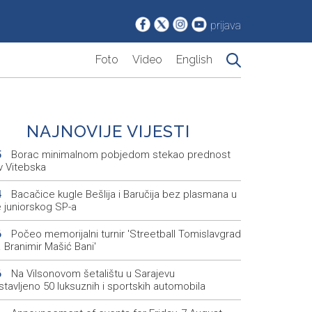
prijava
Foto
Video
English
NAJNOVIJE VIJESTI
Borac minimalnom pobjedom stekao prednost
5
v Vitebska
Bacačice kugle Bešlija i Baručija bez plasmana u
4
e juniorskog SP-a
Počeo memorijalni turnir 'Streetball Tomislavgrad
6
 Branimir Mašić Bani'
Na Vilsonovom šetalištu u Sarajevu
6
tavljeno 50 luksuznih i sportskih automobila