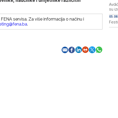
nike, naučnike i umjetnike različitih
Avdić
su iz
05.08
FENA servisa. Za više informacija o načinu i
Festi
eting@fena.ba
.