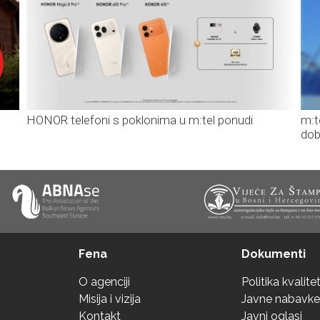
HONOR telefoni s poklonima u m:tel ponudi
m:t
dob
Fena
Dokumenti
O agenciji
Politika kvalite
Misija i vizija
Javne nabavke
Kontakt
Javni oglasi