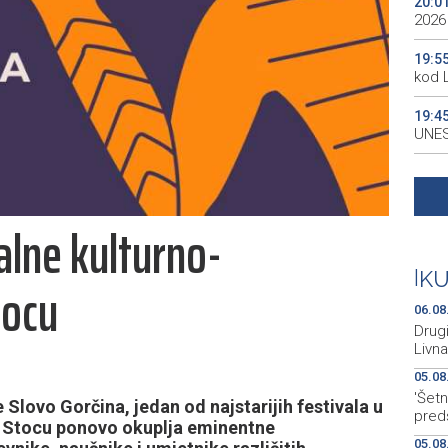
20:0
2026
19:5
kod 
19:4
UNES
19:3
all p
alne kulturno-
19:3
kale
|
K
tocu
19:2
Maro
06.08
Drugi
Livna
05.08
'Šetn
 Slovo Gorčina, jedan od najstarijih festivala u
pred
 u Stocu ponovo okuplja eminentne
05.08