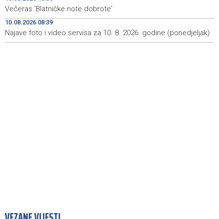
Večeras 'Blatničke note dobrote'
Prijatelji životinja traže zabranu korištenja konja za vuču
14:38
turističkih kočija
10.08.2026 08:39
Najave foto i video servisa za 10. 8. 2026. godine (ponedjeljak)
Saopćenje za javnost SDP BiH
14:34
VEZANE VIJESTI