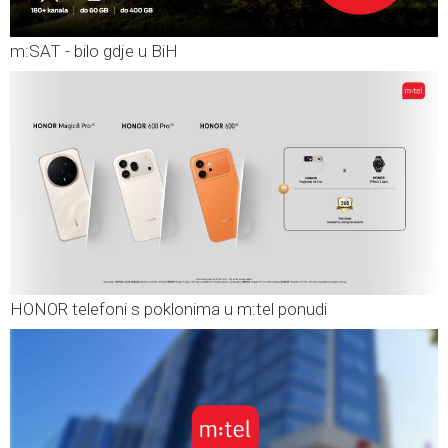
m:SAT - bilo gdje u BiH
HONOR telefoni s poklonima u m:tel ponudi