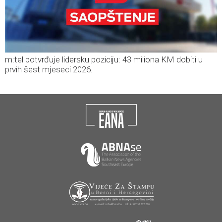
m:tel potvrđuje lidersku poziciju: 43 miliona KM dobiti u
prvih šest mjeseci 2026.