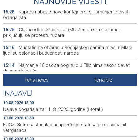
NAJNOVIJE VIJESTI
Kupres nabavio nove kontejnere, cilj smanjenje divljih
15:28
odlagališta
Glavni odbor Sindikata RMU Zenica silazi u jamu i
15:25
priključuju se protestu rudara
Mustafić na otvaranju Bošnjačkog samita mladih: Mladi
15:16
ljudi su oslonac i budućnost naroda
Najmanje 16 osoba poginulo u Filipinima nakon devet
15:14
dana obilnih kiša
fena.news
fena.biz
Prva grupa sirijskih Kurda krenula prema gradu Ras al-
15:11
Ainu
|
NAJAVE
|
Najave događaja za 11. 8. 2026. godine (utorak)
15:00
10.08.2026 15:00
Najave događaja za 11. 8. 2026. godine (utorak)
Pezer s 18.89 metara već u kvalifikacijama okončao
14:56
10.08.2026 13:50
nastup na EP-u u Birminghamu
FUCZ: Sutra sastanak o unapređenju statusa profesionalnih
vatrgasaca
FBiH Government secures funds for overdue wages at
14:53
Zenica coal mine
10.08.2026 13:30