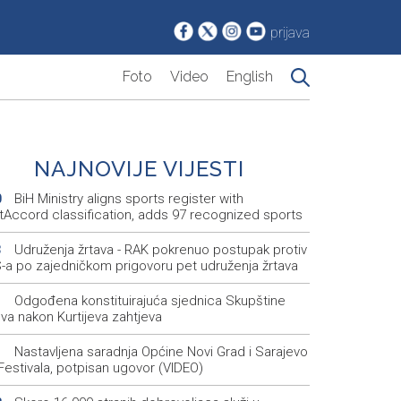
prijava
Foto
Video
English
NAJNOVIJE VIJESTI
BiH Ministry aligns sports register with
0
tAccord classification, adds 97 recognized sports
Udruženja žrtava - RAK pokrenuo postupak protiv
3
-a po zajedničkom prigovoru pet udruženja žrtava
Odgođena konstituirajuća sjednica Skupštine
1
va nakon Kurtijeva zahtjeva
Nastavljena saradnja Općine Novi Grad i Sarajevo
1
Festivala, potpisan ugovor (VIDEO)