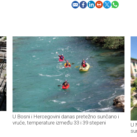
U Bosni i Hercegovini danas pretežno sunčano i
vruće, temperature između 33 i 39 stepeni
U 
su