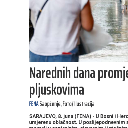
Narednih dana promje
pljuskovima
FENA
Saopćenje, Foto/ Ilustracija
SARAJEVO, 8. juna (FENA) - U Bosni i Her
umjerenu oblačnost. U poslijepodnevnim s