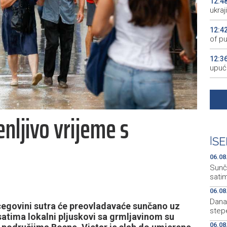
12:4
ukra
12:4
of pu
12:3
upuć
12:3
12:3
nljivo vrijeme s
u pri
12:3
|
SE
FBiH 
06.08
Sunč
satim
06.08
Dana
cegovini sutra će preovladavaće sunčano uz
step
atima lokalni pljuskovi sa grmljavinom su
06.08