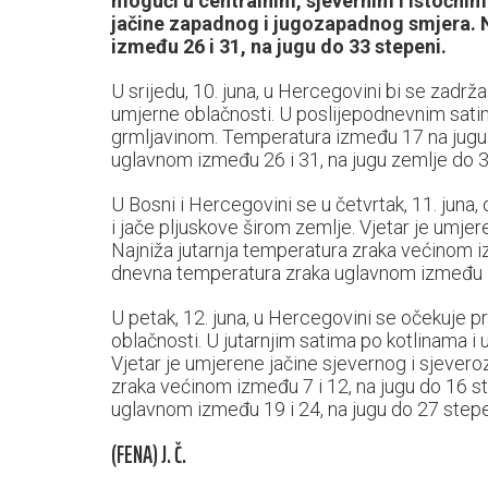
mogući u centralnim, sjevernim i istočnim
jačine zapadnog i jugozapadnog smjera. 
između 26 i 31, na jugu do 33 stepeni.
U srijedu, 10. juna, u Hercegovini bi se zadrž
umjerne oblačnosti. U poslijepodnevnim satim
grmljavinom. Temperatura između 17 na jugu 
uglavnom između 26 i 31, na jugu zemlje do 
U Bosni i Hercegovini se u četvrtak, 11. juna,
i jače pljuskove širom zemlje. Vjetar je umj
Najniža jutarnja temperatura zraka većinom iz
dnevna temperatura zraka uglavnom između 18
U petak, 12. juna, u Hercegovini se očekuje 
oblačnosti. U jutarnjim satima po kotlinama i u
Vjetar je umjerene jačine sjevernog i sjever
zraka većinom između 7 i 12, na jugu do 16 s
uglavnom između 19 i 24, na jugu do 27 step
(FENA) J. Č.