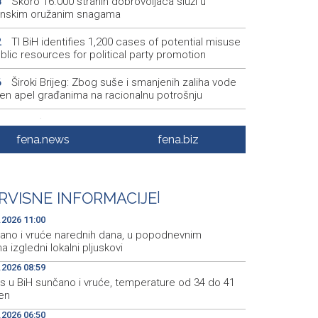
Skoro 16.000 stranih dobrovoljaca služi u
8
jinskim oružanim snagama
TI BiH identifies 1,200 cases of potential misuse
2
blic resources for political party promotion
Široki Brijeg: Zbog suše i smanjenih zaliha vode
6
en apel građanima na racionalnu potrošnju
Saopćenje za javnost SDA
5
fena.news
fena.biz
Prokoško jezero sve posjećenije nakon ulaganja
5
stupnu infrastrukturu (VIDEO)
FIA - Industrija ostaje nosilac privrednog razvoja
4
RVISNE INFORMACIJE
|
sa 18 milijardi KM prihoda (VIDEO)
.2026 11:00
ano i vruće narednih dana, u popodnevnim
a izgledni lokalni pljuskovi
.2026 08:59
s u BiH sunčano i vruće, temperature od 34 do 41
en
.2026 06:50