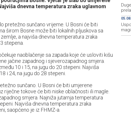
 područjima Bosne. Vjetar je slab do umjerene
Duge 
Najviša dnevna temperatura zraka uglavnom
prela
05.08
alo pretežno sunčano vrijeme. U Bosni će biti
Uspo
magis
a širom Bosne može biti lokalnih pljuskova sa
zemlje, a najviša dnevna temperatura zraka
33 stepena.
 očekuje naoblačenje sa zapada koje će usloviti kišu
erene jačine zapadnog i sjeverozapadnog smjera.
među 10 i 15, na jugu do 20 stepeni. Najviša
 i 24, na jugu do 28 stepeni.
pretežno sunčano. U Bosni će biti umjerene
z riječne tokove će biti niske oblačnosti ili magle.
ozapadnog smjera. Najniža jutarnja temperatura
tepeni. Najviša dnevna temperatura zraka
eni, saopćeno je iz FHMZ-a.