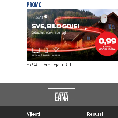
PROMO
m:SAT - bilo gdje u BiH
Vijesti
Resursi