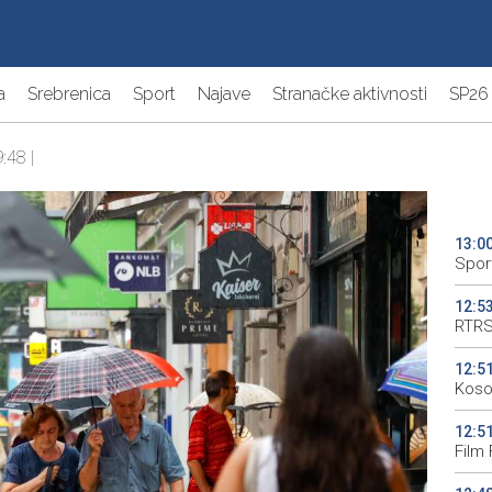
a
Srebrenica
Sport
Najave
Stranačke aktivnosti
SP26
:48 |
13:0
Spor
12:5
RTRS
12:5
Koso
12:5
Film 