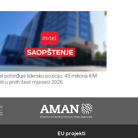
el potvrđuje lidersku poziciju: 43 miliona KM
iti u prvih šest mjeseci 2026.
EU projekti