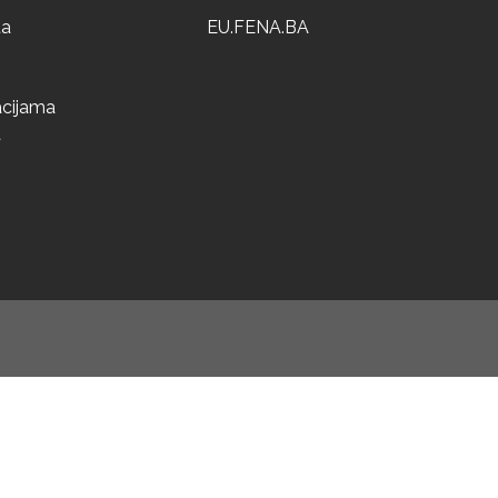
ta
EU.FENA.BA
acijama
a