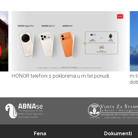
HONOR telefoni s poklonima u m:tel ponudi
m:t
dob
Fena
Dokumenti