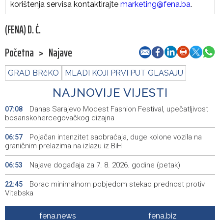
korištenja servisa kontaktirajte
marketing@fena.ba
.
(FENA) D. Ć.
Početna
>
Najave
GRAD BRčKO
MLADI KOJI PRVI PUT GLASAJU
NAJNOVIJE VIJESTI
Danas Sarajevo Modest Fashion Festival, upečatljivost
07:08
bosanskohercegovačkog dizajna
Pojačan intenzitet saobraćaja, duge kolone vozila na
06:57
graničnim prelazima na izlazu iz BiH
Najave događaja za 7. 8. 2026. godine (petak)
06:53
Borac minimalnom pobjedom stekao prednost protiv
22:45
Vitebska
Bacačice kugle Bešlija i Baručija bez plasmana u finale
21:54
fena.news
fena.biz