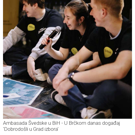
Ambasada Švedske u BiH - U Brčkom danas događaj
'Dobrodošli u Grad izbora'