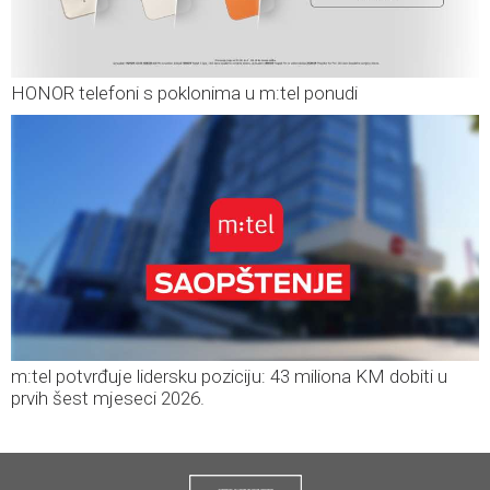
HONOR telefoni s poklonima u m:tel ponudi
m:tel potvrđuje lidersku poziciju: 43 miliona KM dobiti u
prvih šest mjeseci 2026.