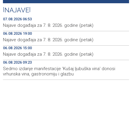
juniorskog SP-a
|
NAJAVE
|
Počeo memorijalni turnir 'Streetball Tomislavgrad 2026.
20:36
Branimir Mašić Bani'
07.08.2026 06:53
Najave događaja za 7. 8. 2026. godine (petak)
Na Vilsonovom šetalištu u Sarajevu predstavljeno 50
20:26
06.08.2026 19:00
luksuznih i sportskih automobila
Najave događaja za 7. 8. 2026. godine (petak)
Announcement of events for Friday, 7 August 2026
20:01
06.08.2026 15:00
Najave događaja za 7. 8. 2026. godine (petak)
Drugi Festival bakri okupio mještane i posjetitelje kod
19:55
Livna
06.08.2026 09:23
Sedmo izdanje manifestacije 'Kušaj ljubuška vina' donosi
vrhunska vina, gastronomiju i glazbu
Novi Travnik receives first direct EU funding for UNESCO
19:45
heritage project