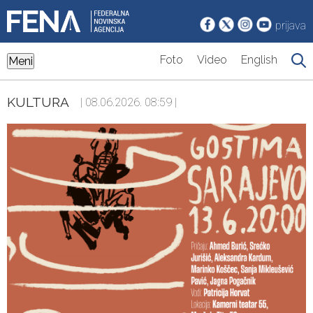
prijava
Foto
Video
English
Meni
KULTURA
| 08.06.2026. 08:59 |