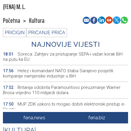
(FENA) M. L.
Početna
>
Kultura
PRIČIGIN
PRIČANJE PRIČA
NAJNOVIJE VIJESTI
Soreca: Zahtjev za pristupanje SEPA-i važan korak BiH
18:01
na putu ka EU
Helez i komandant NATO štaba Sarajevo posjetili
17:56
kompanije namjenske industrije u BiH
Britanija odobrila Paramountovo preuzimanje Warner
17:52
Brosa vrijedno 110 milijardi dolara
MUP ZDK uskoro bi mogao dobiti elektronski pristup e-
17:50
Gruntu
fena.news
fena.biz
Postignut dogovor o daljnjim koracima za rješavanje
17:10
statusa otpuštenih radnika Komunalnog
|
KULTURA
|