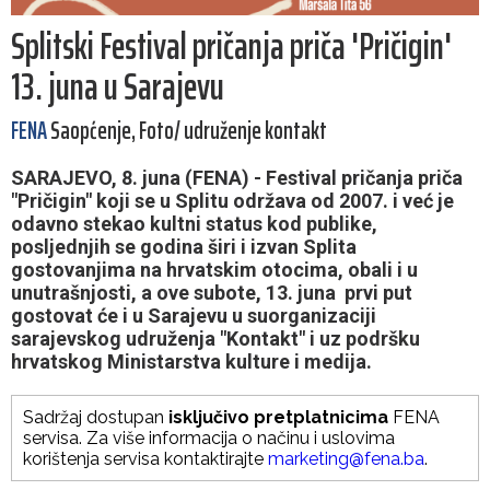
Splitski Festival pričanja priča 'Pričigin'
13. juna u Sarajevu
FENA
Saopćenje, Foto/ udruženje kontakt
SARAJEVO, 8. juna (FENA) - Festival pričanja priča
"Pričigin" koji se u Splitu održava od 2007. i već je
odavno stekao kultni status kod publike,
posljednjih se godina širi i izvan Splita
gostovanjima na hrvatskim otocima, obali i u
unutrašnjosti, a ove subote, 13. juna prvi put
gostovat će i u Sarajevu u suorganizaciji
sarajevskog udruženja "Kontakt" i uz podršku
hrvatskog Ministarstva kulture i medija.
Sadržaj dostupan
isključivo pretplatnicima
FENA
servisa. Za više informacija o načinu i uslovima
korištenja servisa kontaktirajte
marketing@fena.ba
.