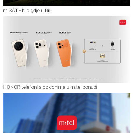
m:SAT - bilo gdje u BiH
HONOR telefoni s poklonima u m:tel ponudi