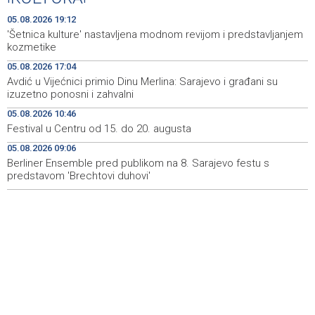
U Konjicu zabranjeno zalijevanje vrtova i javnih površina
16:59
05.08.2026 19:12
'Šetnica kulture' nastavljena modnom revijom i predstavljanjem
U julu u KS rast broja gostiju i noćenja, tokom Merlinovih
16:56
kozmetike
koncerata gotovo 156 miliona KM prometa
05.08.2026 17:04
Avdić u Vijećnici primio Dinu Merlina: Sarajevo i građani su
Obustavljen saobraćaj kod mjesta Muhašinovići na
16:43
izuzetno ponosni i zahvalni
regionalnoj cesti Visoko-Kakanj
05.08.2026 10:46
Ornitološko društvo 'Naše ptice': Stop krivolovu na
16:42
Festival u Centru od 15. do 20. augusta
prepelicu
05.08.2026 09:06
Berliner Ensemble pred publikom na 8. Sarajevo festu s
Potvrđena optužnica protiv službenika Suda BiH Seada
16:32
Bublina zbog pronevjere
predstavom 'Brechtovi duhovi'