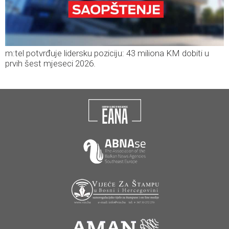
m:tel potvrđuje lidersku poziciju: 43 miliona KM dobiti u
prvih šest mjeseci 2026.