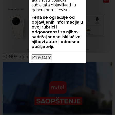
aktivnosti političkih
subjekata objavljivati i u
generalnom servisu.
Fena se ograđuje od
objavljenih informacija u
ovoj rubrici i
odgovornost za njihov
sadržaj snose isključivo
njihovi autori, odnosno
pošiljatelji.
HONOR telefoni s poklonima u m:tel ponudi
Prihvatam