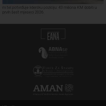
m:tel potvrđuje lidersku poziciju: 43 miliona KM dobiti u
prvih šest mjeseci 2026.