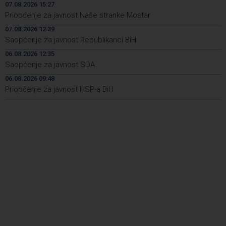
Deset zeničkih rudara četvrtu noć ostali u jami
08:29
07.08.2026 15:27
Raspotočje
Priopćenje za javnost Naše stranke Mostar
07.08.2026 12:39
Podrška najmlađima: U Mostaru podijeljeno 50 ruksaka
08:25
sa školskim priborom
Saopćenje za javnost Republikanci BiH
06.08.2026 12:35
Najave događaja za 8. 8. 2026. godine (subota)
08:25
Saopćenje za javnost SDA
Etnofest Didak čuva hercegovačku tradiciju kroz
08:20
06.08.2026 09:48
pjesmu, običaje i gastronomiju
Priopćenje za javnost HSP-a BiH
Civilna zaštita Posušje upozorava na opasnost od
08:09
požara na Blidinju