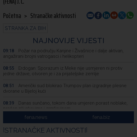
(FENA) J. Č.
Početna
>
Stranačke aktivnosti
STRANKA ZA BIH
NAJNOVIJE VIJESTI
Požar na području Kanjine i Živašnice i dalje aktivan,
09:18
angažirani brojni vatrogasci i helikopteri
Erdogan: Sporazum iz Meke nije usmjeren ni protiv
08:55
jedne države, otvoren je i za prijateljske zemlje
Američki sud blokirao Trumpov plan izgradnje plesne
08:51
dvorane u Bijeloj kući
Danas sunčano, tokom dana umjeren porast noblake,
08:39
praćen pljuskovima i grmljavinom
fena.news
fena.biz
Duge kolone vozila na graničnim prelazim na izlazu iz
08:34
BiH
|
STRANAČKE AKTIVNOSTI
|