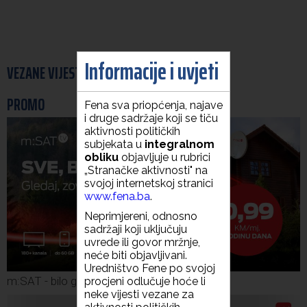
Informacije i uvjeti
VEZANE VIJESTI
PROMO
Fena sva priopćenja, najave
i druge sadržaje koji se tiču
aktivnosti političkih
subjekata u
integralnom
obliku
objavljuje u rubrici
„Stranačke aktivnosti" na
svojoj internetskoj stranici
www.fena.ba
.
Neprimjereni, odnosno
sadržaji koji uključuju
uvrede ili govor mržnje,
neće biti objavljivani.
Uredništvo Fene po svojoj
m:SAT - bilo gdje u BiH
procjeni odlučuje hoće li
neke vijesti vezane za