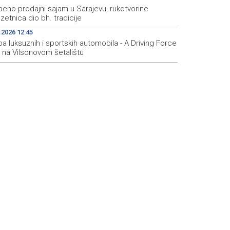
beno-prodajni sajam u Sarajevu, rukotvorine
etnica dio bh. tradicije
.2026 12:45
ba luksuznih i sportskih automobila - A Driving Force
 na Vilsonovom šetalištu