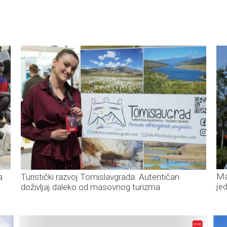
Ma
a
Turistički razvoj Tomislavgrada: Autentičan
je
doživljaj daleko od masovnog turizma