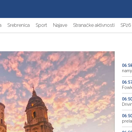
a
Srebrenica
Sport
Najave
Stranačke aktivnosti
SP26
06:5
namj
06:5
Fowle
06:5
Driv
06:5
prela