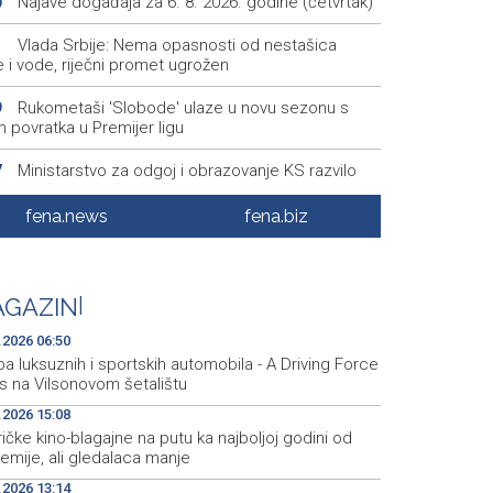
Najave događaja za 6. 8. 2026. godine (četvrtak)
0
Vlada Srbije: Nema opasnosti od nestašica
1
e i vode, riječni promet ugrožen
Rukometaši 'Slobode' ulaze u novu sezonu s
9
m povratka u Premijer ligu
Ministarstvo za odgoj i obrazovanje KS razvilo
7
em stručne podrške prosvjetnim radnicima
fena.news
fena.biz
Announcement of events for Thursday, 6 August
2
Rise in electric scooter injuries among children;
6
GAZIN
|
š: Head and facial injuries most common
.2026 06:50
ba luksuznih i sportskih automobila - A Driving Force
s na Vilsonovom šetalištu
.2026 15:08
čke kino-blagajne na putu ka najboljoj godini od
emije, ali gledalaca manje
.2026 13:14