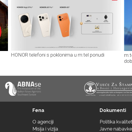
HONOR telefoni s poklonima u m:tel ponudi
m:t
dob
Fena
Dokumenti
O agenciji
Politika kvalite
Misija i vizija
Javne nabavke