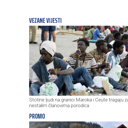
VEZANE VIJESTI
Stotine ljudi na granici Maroka i Ceute tragaju z
nestalim članovima porodica
PROMO