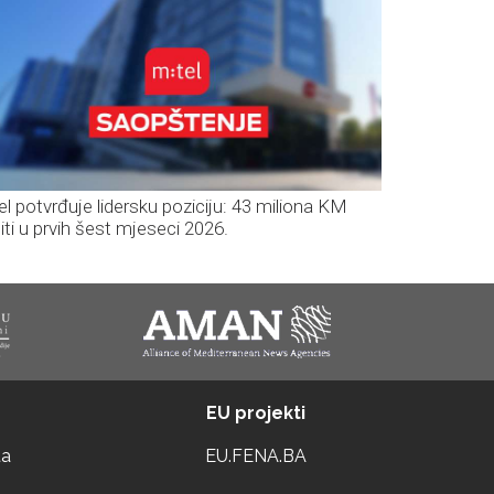
el potvrđuje lidersku poziciju: 43 miliona KM
iti u prvih šest mjeseci 2026.
EU projekti
ta
EU.FENA.BA