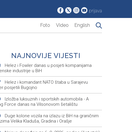
prijava
Foto
Video
English
NAJNOVIJE VIJESTI
Helez i Fowler danas u posjeti kompanijama
8
enske industrije u BiH
Helez i komandant NATO štaba u Sarajevu
7
r posjetili Bugojno
Izložba luksuznih i sportskih automobila - A
0
ing Force danas na Vilsonovom šetalištu
Duge kolone vozila na izlazu iz BiH na graničnim
0
zima Velika Kladuša, Gradina i Orašje