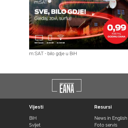
m:SAT - bilo gdje u BiH
Vijesti
Resursi
BiH
News in English
Svijet
Foto servis