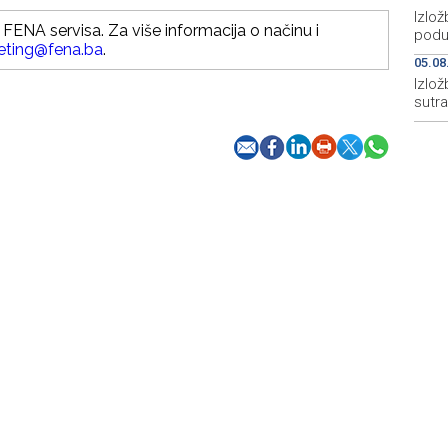
Izlož
FENA servisa. Za više informacija o načinu i
poduz
eting@fena.ba
.
05.08
Izlož
sutra