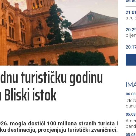
06:5
21:0
struj
20:2
cilje
20:1
sist
19:3
dnu turističku godinu
2026
19:2
|
MA
 Bliski istok
Bilo
06.08
Izlož
dana
05.08
Ameri
26. mogla dostići 100 miliona stranih turista i
pand
u destinaciju, procjenjuju turistički zvaničnici.
05.08