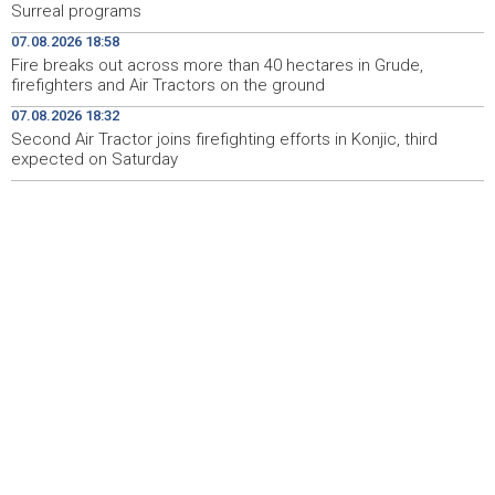
Surreal programs
ponovo vratio u jamu 'Raspotočje'
07.08.2026 18:58
Sarajevo Film Festival presents Kinoscope and
19:03
Fire breaks out across more than 40 hectares in Grude,
Kinoscope Surreal programs
firefighters and Air Tractors on the ground
07.08.2026 18:32
Najave događaja za 8. 8. 2026. godine (subota)
19:00
Second Air Tractor joins firefighting efforts in Konjic, third
expected on Saturday