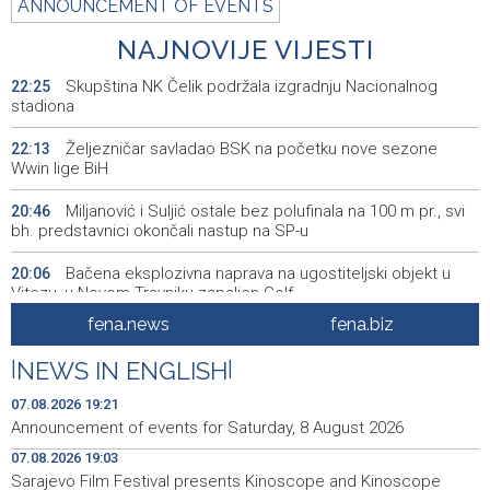
ANNOUNCEMENT OF EVENTS
NAJNOVIJE VIJESTI
Skupština NK Čelik podržala izgradnju Nacionalnog
22:25
stadiona
Željezničar savladao BSK na početku nove sezone
22:13
Wwin lige BiH
Miljanović i Suljić ostale bez polufinala na 100 m pr., svi
20:46
bh. predstavnici okončali nastup na SP-u
Bačena eksplozivna naprava na ugostiteljski objekt u
20:06
Vitezu, u Novom Travniku zapaljen Golf
fena.news
fena.biz
Galerija ULUPUBiH otvara novu izlagačku sezonu,
20:01
predstavlja novi izlagački program
|
NEWS IN ENGLISH
|
Faris Dževahirić novi nogometaš Veleža
19:44
07.08.2026 19:21
Announcement of events for Saturday, 8 August 2026
Announcement of events for Saturday, 8 August 2026
19:21
07.08.2026 19:03
Sarajevo Film Festival presents Kinoscope and Kinoscope
Rudari Milanovića ubijedili da ode kući, Memčić se već
19:10