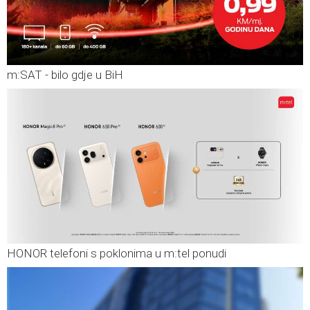
m:SAT - bilo gdje u BiH
HONOR telefoni s poklonima u m:tel ponudi