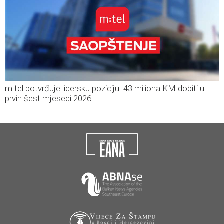
m:tel potvrđuje lidersku poziciju: 43 miliona KM dobiti u
prvih šest mjeseci 2026.