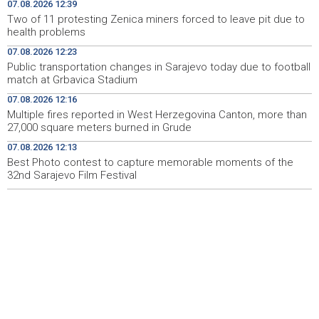
milijarde KM
07.08.2026 12:39
Two of 11 protesting Zenica miners forced to leave pit due to
Dvojici rudara pozlilo u jami Raspotočje, jedan prebačen
12:30
health problems
u bolnicu
07.08.2026 12:23
Public transportation changes in Sarajevo today due to football
Rozić: Dugotrajne suše i niski vodostaji ugrožavaju
12:25
match at Grbavica Stadium
ekosustav Hutova blata
07.08.2026 12:16
Public transportation changes in Sarajevo today due to
12:23
Multiple fires reported in West Herzegovina Canton, more than
football match at Grbavica Stadium
27,000 square meters burned in Grude
07.08.2026 12:13
Brodski promet kroz Hormuški moreuz i dalje je ozbiljno
12:17
poremećen
Best Photo contest to capture memorable moments of the
32nd Sarajevo Film Festival