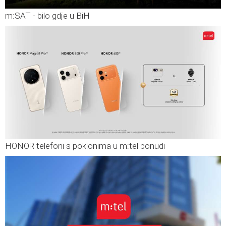
m:SAT - bilo gdje u BiH
HONOR telefoni s poklonima u m:tel ponudi