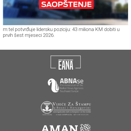
m:tel potvrđuje lidersku poziciju: 43 miliona KM dobiti u
prvih šest mjeseci 2026.