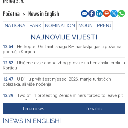
(FENA) S. R.
Početna
>
News in English
NATIONAL PARK
NOMINATION
MOUNT PRENJ
NAJNOVIJE VIJESTI
Helikopter Oružanih snaga BiH nastavlja gasiti požar na
12:54
području Konjica
Uhićene dvije osobe zbog provale na benzinsku crpku u
12:52
Konjicu
U BiH u prvih šest mjeseci 2026. manje turističkih
12:47
dolazaka, ali više noćenja
Two of 11 protesting Zenica miners forced to leave pit
12:39
due to health problems
fena.news
fena.biz
Saopćenje za javnost Republikanci BiH
12:39
|
NEWS IN ENGLISH
|
Investicije u BiH u 2025. porasle za 5,36 posto, na 9,44
12:32