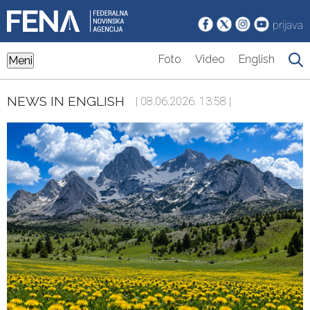
prijava
Foto
Video
English
Meni
NEWS IN ENGLISH
| 08.06.2026. 13:58 |